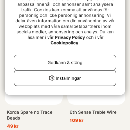
anpassa innehåll och annonser samt analysera
trafik. Cookies kan komma att användas för
personlig och icke personlig annonsering. Vi
delar även information om din användning av vår
Avid Terminal Tackle
Avid Outline Tungsten
webbplats med våra samarbetspartners inom
Ringed Lead Clip (10st)
Anti-Tangle Sleeve
sociala medier, annonsering och analys. Du kan
läsa mer i vår
Privacy Policy
och i vår
29 kr
fr. 49 kr
Cookiepolicy
.
Godkänn & stäng
Inställningar
Korda Spare no Trace
6th Sense Treble Wire
Beads
109 kr
49 kr