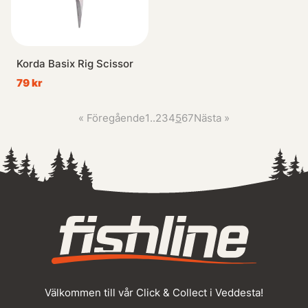
Korda Basix Rig Scissor
79 kr
«
Föregående
1
..
2
3
4
5
6
7
Nästa
»
Välkommen till vår Click & Collect i Veddesta!