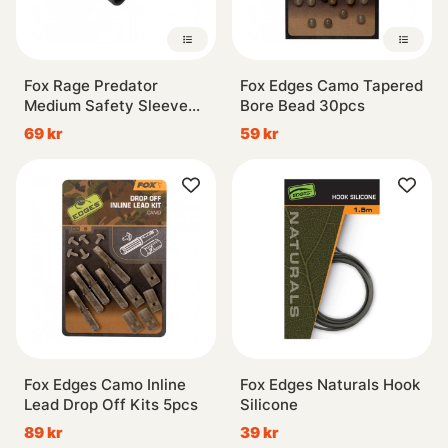
Fox Rage Predator
Fox Edges Camo Tapered
Medium Safety Sleeve
Bore Bead 30pcs
10-pack
69 kr
59 kr
Fox Edges Camo Inline
Fox Edges Naturals Hook
Lead Drop Off Kits 5pcs
Silicone
89 kr
39 kr