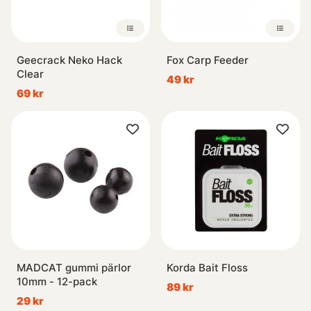
Geecrack Neko Hack
Fox Carp Feeder
Clear
49 kr
69 kr
MADCAT gummi pärlor
Korda Bait Floss
10mm - 12-pack
89 kr
29 kr