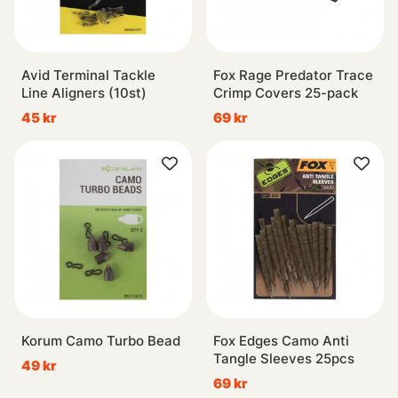
Avid Terminal Tackle
Fox Rage Predator Trace
Line Aligners (10st)
Crimp Covers 25-pack
45 kr
69 kr
Korum Camo Turbo Bead
Fox Edges Camo Anti
Tangle Sleeves 25pcs
49 kr
69 kr