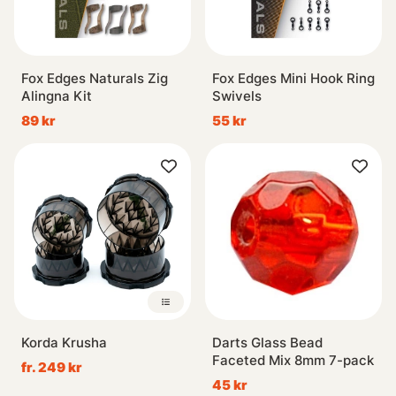
Fox Edges Naturals Zig
Fox Edges Mini Hook Ring
Alingna Kit
Swivels
89 kr
55 kr
Korda Krusha
Darts Glass Bead
Faceted Mix 8mm 7-pack
fr. 249 kr
45 kr