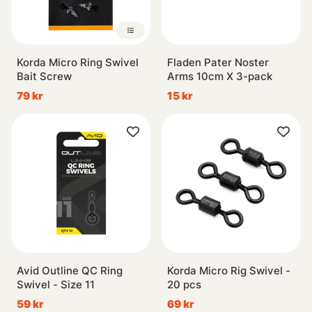
Korda Micro Ring Swivel
Fladen Pater Noster
Bait Screw
Arms 10cm X 3-pack
79 kr
15 kr
Avid Outline QC Ring
Korda Micro Rig Swivel -
Swivel - Size 11
20 pcs
59 kr
69 kr