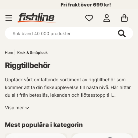
Fri frakt över 699 kr!
Hem
Krok & Småplock
Riggtillbehör
Upptäck vårt omfattande sortiment av riggtillbehör som
kommer att ta din fiskeupplevelse till nästa nivå. Här hittar
du allt från beteslås, lekanden och flötesstopp till
krympslang - alla de viktiga verktygen för att säkerställa en
Visa mer
framgångsrik fisketur.
Mest populära i kategorin
Vår kategori Riggtillbehör är fullpackad med
nyckelfunktioner och fördelar som gör det möjligt för dig