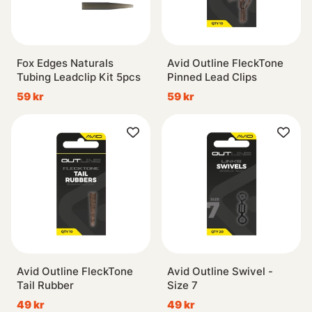
Fox Edges Naturals
Avid Outline FleckTone
Tubing Leadclip Kit 5pcs
Pinned Lead Clips
59 kr
59 kr
Avid Outline FleckTone
Avid Outline Swivel -
Tail Rubber
Size 7
49 kr
49 kr