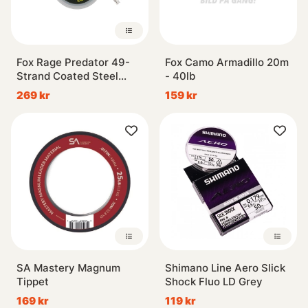
Fox Rage Predator 49-
Fox Camo Armadillo 20m
Strand Coated Steel
- 40lb
Wire
269 kr
159 kr
SA Mastery Magnum
Shimano Line Aero Slick
Tippet
Shock Fluo LD Grey
169 kr
119 kr