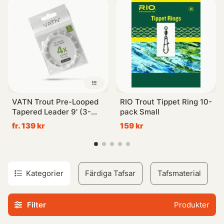
vackra riggar i toppklass.
Oavsett om du behöver hjälp att välja storlekar eller vill ha
tips angående tafsar och stingers så finns vi här för dig. Du
kan alltid maila oss, ringa eller besöka vår butik för
personlig service.
Utforska vårt sortiment nu och hitta det bästa inom tafs-
VATN Trout Pre-Looped
RIO Trout Tippet Ring 10-
och-tafsmaterial!
Tapered Leader 9' (3-
pack Small
pack) - 4X 0,18mm
fr. 139 kr
159 kr
Kategorier
Färdiga Tafsar
Tafsmaterial
Filter
Produkter