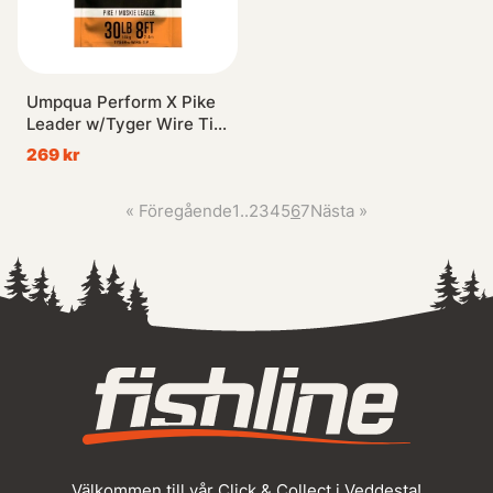
Umpqua Perform X Pike
Leader w/Tyger Wire Tip
8ft 30lb
269 kr
«
Föregående
1
..
2
3
4
5
6
7
Nästa
»
Välkommen till vår Click & Collect i Veddesta!