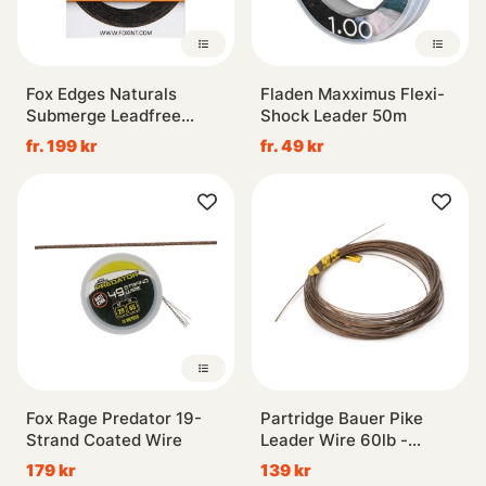
Fox Edges Naturals
Fladen Maxximus Flexi-
Submerge Leadfree
Shock Leader 50m
Leader 10m
fr. 199 kr
fr. 49 kr
Fox Rage Predator 19-
Partridge Bauer Pike
Strand Coated Wire
Leader Wire 60lb -
Brown
179 kr
139 kr