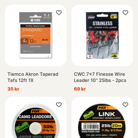
Tiemco Akron Taperad
CWC 7x7 Finesse Wire
Tafs 12ft 1X
Leader 10'' 25lbs - 2pcs
35 kr
69 kr