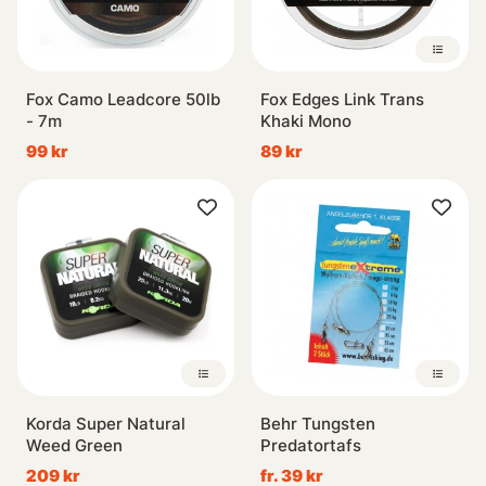
Fox Camo Leadcore 50lb
Fox Edges Link Trans
- 7m
Khaki Mono
99 kr
89 kr
Korda Super Natural
Behr Tungsten
Weed Green
Predatortafs
209 kr
fr. 39 kr