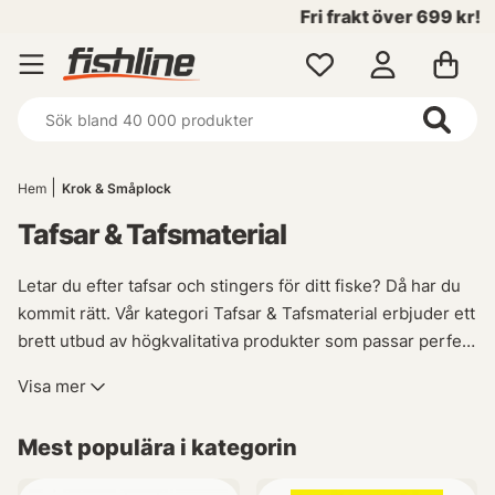
Fri frakt över 699 kr!
Hem
Krok & Småplock
Tafsar & Tafsmaterial
Letar du efter tafsar och stingers för ditt fiske? Då har du
kommit rätt. Vår kategori Tafsar & Tafsmaterial erbjuder ett
brett utbud av högkvalitativa produkter som passar perfekt
till olika typer av fiskemetoder.
Visa mer
Vi är särskilt stolta över våra egna handgjorda crimps och
Mest populära i kategorin
riggar, som anses vara bland de säkraste på marknaden
idag. Tillverkade med omsorgsfullt vald nylon garanteras