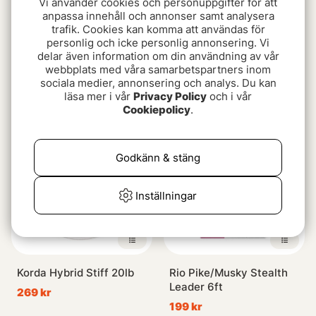
Vi använder cookies och personuppgifter för att
anpassa innehåll och annonser samt analysera
trafik. Cookies kan komma att användas för
personlig och icke personlig annonsering. Vi
delar även information om din användning av vår
Korda Dark Matter Braid
Korda Kable Tight Weave
webbplats med våra samarbetspartners inom
7m
269 kr
sociala medier, annonsering och analys. Du kan
139 kr
läsa mer i vår
Privacy Policy
och i vår
Cookiepolicy
.
Godkänn & stäng
Inställningar
Korda Hybrid Stiff 20lb
Rio Pike/Musky Stealth
Leader 6ft
269 kr
199 kr