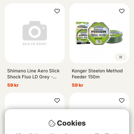
Shimano Line Aero Slick
Konger Steelon Method
Shock Fluo LD Grey -
Feeder 150m
50m 0.195mm 3.26kg
59 kr
59 kr
Cookies