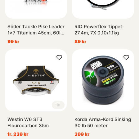
Söder Tackle Pike Leader
RIO Powerflex Tippet
1x7 Titanium 45cm, 60lb
27,4m, 7X 0,10/1,1kg
(1-pack)
99 kr
89 kr
Westin W6 ST3
Korda Arma-Kord Sinking
Flourocarbon 35m
30 lb 50 meter
fr. 239 kr
399 kr