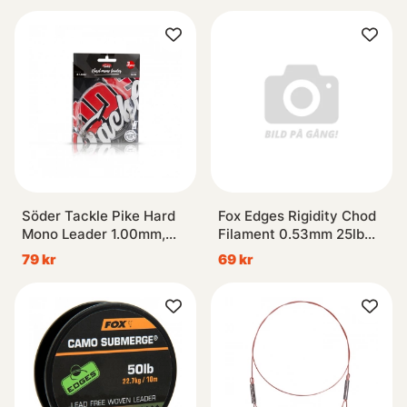
Söder Tackle Pike Hard
Fox Edges Rigidity Chod
Mono Leader 1.00mm,
Filament 0.53mm 25lb
50cm (3-pack)
30m Trans Khaki
79 kr
69 kr