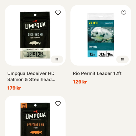
Umpqua Deceiver HD
Rio Permit Leader 12ft
Salmon & Steelhead
129 kr
Fluorocarbon Leader 12ft
179 kr