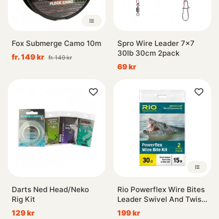
Fox Submerge Camo 10m
Spro Wire Leader 7x7
30lb 30cm 2pack
fr. 149 kr
fr. 149 kr
69 kr
Darts Ned Head/Neko
Rio Powerflex Wire Bites
Rig Kit
Leader Swivel And Twist
Clip
129 kr
199 kr