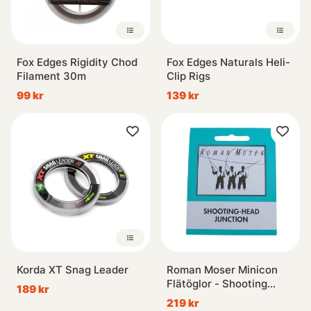
Fox Edges Rigidity Chod
Fox Edges Naturals Heli-
Filament 30m
Clip Rigs
99 kr
139 kr
Korda XT Snag Leader
Roman Moser Minicon
Flätöglor - Shooting
189 kr
Head
219 kr