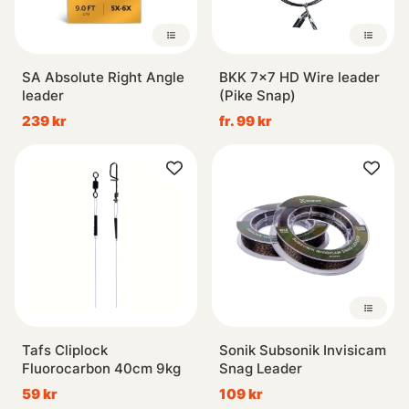
SA Absolute Right Angle
BKK 7x7 HD Wire leader
leader
(Pike Snap)
239 kr
fr. 99 kr
Tafs Cliplock
Sonik Subsonik Invisicam
Fluorocarbon 40cm 9kg
Snag Leader
59 kr
109 kr