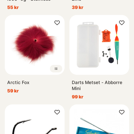
55 kr
39 kr
Arctic Fox
Darts Metset - Abborre
Mini
59 kr
99 kr