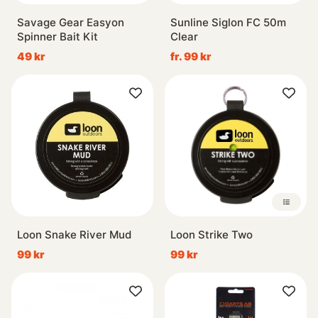
Savage Gear Easyon
Sunline Siglon FC 50m
Spinner Bait Kit
Clear
49 kr
fr. 99 kr
Loon Snake River Mud
Loon Strike Two
99 kr
99 kr