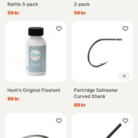
Rattle 5-pack
2-pack
59 kr
59 kr
Hunt's Original Floatant
Partridge Saltwater
Curved Shank
99 kr
89 kr