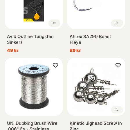
Avid Outline Tungsten
Ahrex SA290 Beast
Sinkers
Fleye
49 kr
89 kr
UNI Dubbing Brush Wire
Kinetic Jighead Screw In
.006'' 6g - Stainless
Zinc