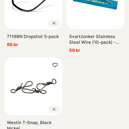
7119BN Dropshot 5-pack
Svartzonker Stainless
Steel Wire (10-pack) -
65 kr
1mm, 20cm
59 kr
Westin T-Snap, Black
Nickel