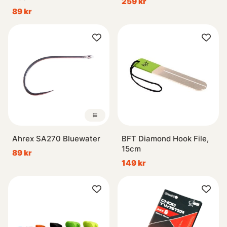
259 kr
89 kr
Ahrex SA270 Bluewater
BFT Diamond Hook File,
15cm
89 kr
149 kr