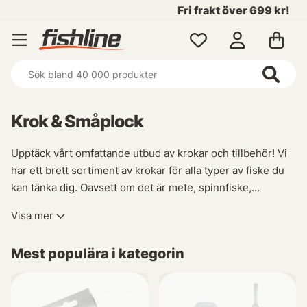
Fri frakt över 699 kr!
Krok & Småplock
Upptäck vårt omfattande utbud av krokar och tillbehör! Vi
har ett brett sortiment av krokar för alla typer av fiske du
kan tänka dig. Oavsett om det är mete, spinnfiske,
flugbindning eller enkel- och trekrok som behövs så
Visa mer
kommer du att hitta allt i denna fantastiska kategori!
Mest populära i kategorin
Dessutom erbjuder vi även olika tillbehör som vikter,
trådlös utrustning (wireless), stingers samt tafsar - allt du
behöver för att vara helt redo inför din nästa fisketur.