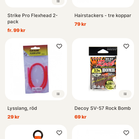
Strike Pro Flexhead 2-
Hairstackers - tre koppar
pack
79 kr
fr. 99 kr
Lysslang, röd
Decoy SV-57 Rock Bomb
29 kr
69 kr