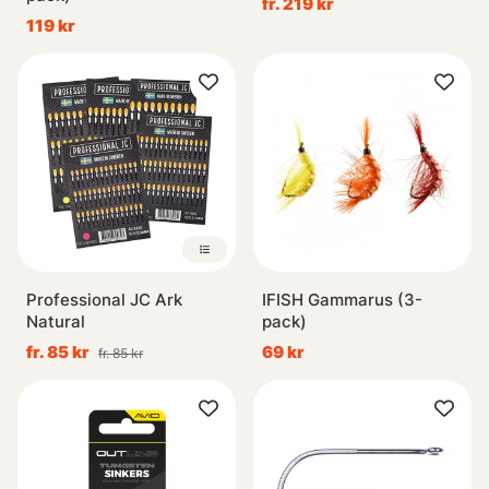
fr. 219 kr
119 kr
Professional JC Ark
IFISH Gammarus (3-
Natural
pack)
fr. 85 kr
69 kr
fr. 85 kr