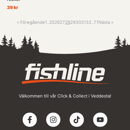
39 kr
«
Föregående
1
..
25
26
27
28
29
30
31
32
..
71
Nästa
»
Välkommen till vår Click & Collect i Veddesta!