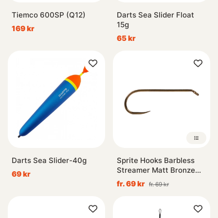
Tiemco 600SP (Q12)
Darts Sea Slider Float
15g
169 kr
65 kr
Darts Sea Slider-40g
Sprite Hooks Barbless
Streamer Matt Bronze
69 kr
S2200 25-pack
fr. 69 kr
fr. 69 kr