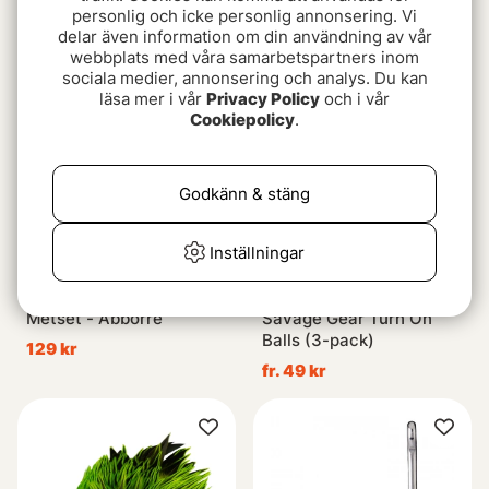
Gamakatsu dropshot 3/0
Ryugi LT Caro Offset
personlig och icke personlig annonsering. Vi
delar även information om din användning av vår
89 kr
69 kr
webbplats med våra samarbetspartners inom
sociala medier, annonsering och analys. Du kan
läsa mer i vår
Privacy Policy
och i vår
Cookiepolicy
.
Godkänn & stäng
Inställningar
Metset - Abborre
Savage Gear Turn On
Balls (3-pack)
129 kr
fr. 49 kr