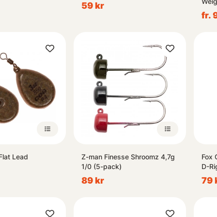
Weig
59 kr
fr. 
lat Lead
Z-man Finesse Shroomz 4,7g
Fox 
1/0 (5-pack)
D-Ri
89 kr
79 