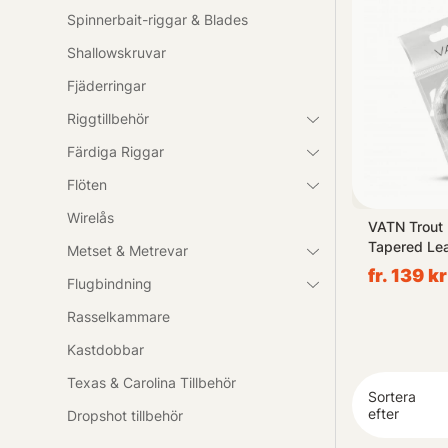
Spinnerbait-riggar & Blades
Shallowskruvar
Fjäderringar
Riggtillbehör
Färdiga Riggar
Flöten
Wirelås
 50m - 5X
Ahrex FW524 - Super Dry Fly
VATN Trout
#16
Tapered Lea
Metset & Metrevar
4X 0,18mm
fr. 89 kr
fr. 139 kr
Flugbindning
Rasselkammare
Kastdobbar
Texas & Carolina Tillbehör
Sortera
efter
Dropshot tillbehör