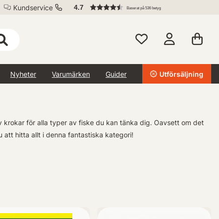
Kundservice
4.7
Baserat på 536 betyg
Nyheter
Varumärken
Guider
Utförsäljning
v krokar för alla typer av fiske du kan tänka dig. Oavsett om det
tt hitta allt i denna fantastiska kategori!
ingers samt tafsar - allt du behöver för att vara helt redo inför din
 & Småplock idag!