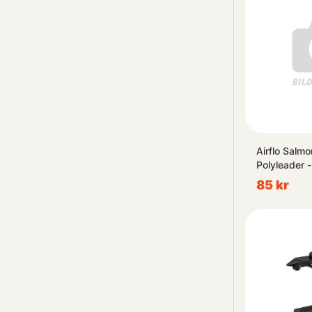
Airflo Salm
Polyleader -
85 kr