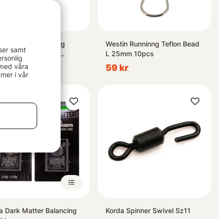
erfli Straggle String
Westin Runninng Teflon Bead
ser samt
d Pack - Standard
L 25mm 10pcs
rsonlig
ction
 med våra
kr
59 kr
mer i vår
a Dark Matter Balancing
Korda Spinner Swivel Sz11