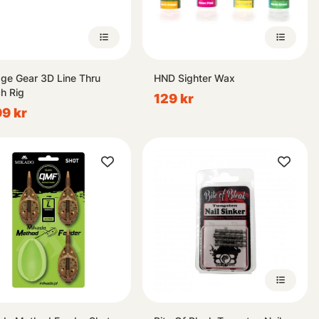
ge Gear 3D Line Thru
HND Sighter Wax
h Rig
129 kr
99 kr