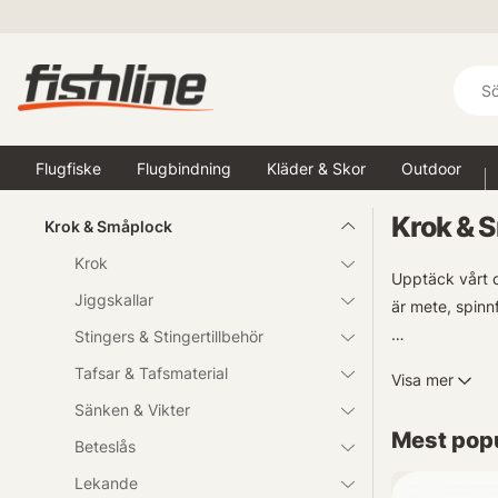
Flugfiske
Flugbindning
Kläder & Skor
Outdoor
Krok & 
Krok & Småplock
Krok
Upptäck vårt o
Jiggskallar
är mete, spinn
Stingers & Stingertillbehör
Dessutom erbjud
Tafsar & Tafsmaterial
Visa mer
nästa fisketur
Sänken & Vikter
Mest popu
Beteslås
Lekande