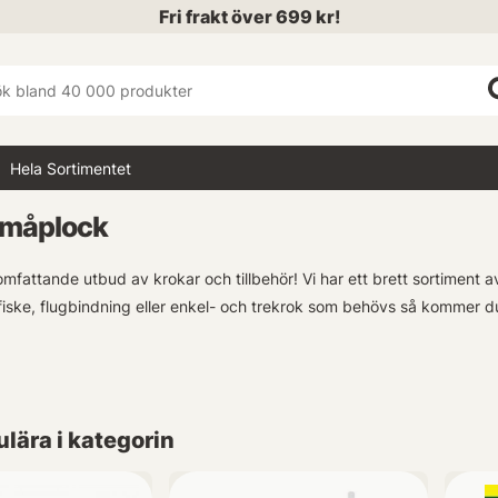
Fri frakt över 699 kr!
Hela Sortimentet
Småplock
mfattande utbud av krokar och tillbehör! Vi har ett brett sortiment a
fiske, flugbindning eller enkel- och trekrok som behövs så kommer du a
er vi även olika tillbehör som vikter, trådlös utrustning (wireless), st
. Utforska vår komplett täckande kategori med produkter inom Krok
lära i kategorin