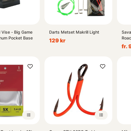
l Vise - Big Game
Darts Metset Makrill Light
Sava
num Pocket Base
Roac
129 kr
fr. 