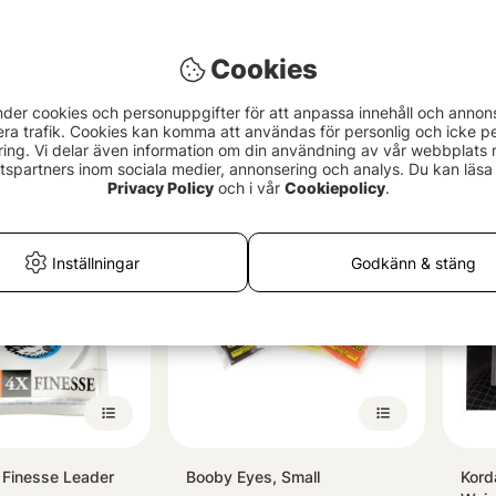
Cookies
g Wide Gape Texas
Fox Marker Float Kit
Semp
nder cookies och personuppgifter för att anpassa innehåll och annon
Mixe
129 kr
era trafik. Cookies kan komma att användas för personlig och icke pe
Colle
ing. Vi delar även information om din användning av vår webbplats
79 
spartners inom sociala medier, annonsering och analys. Du kan läsa 
Privacy Policy
och i vår
Cookiepolicy
.
Inställningar
Godkänn & stäng
 Finesse Leader
Booby Eyes, Small
Kord