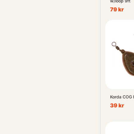
w/loop 9ft
79 kr
Korda COG F
39 kr