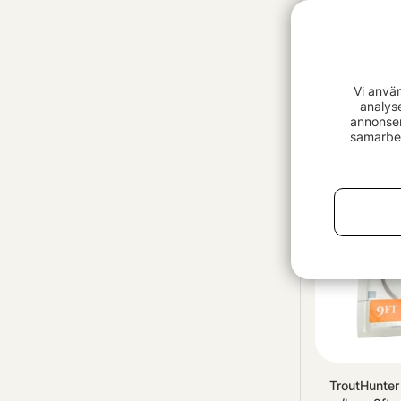
Illex Stron
Vi anvä
39 kr
analys
annonser
samarbet
TroutHunter