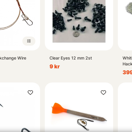
ckchange Wire
Clear Eyes 12 mm 2st
Whit
Hack
9 kr
399