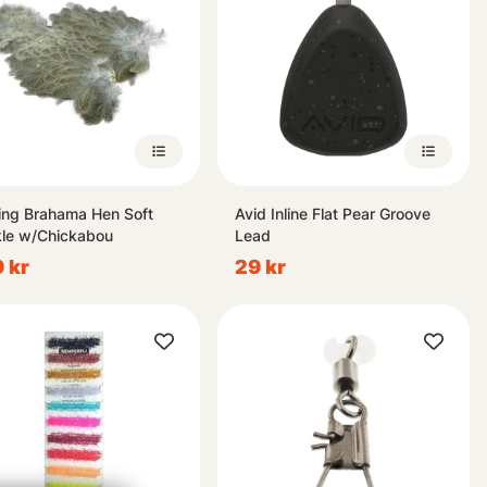
ing Brahama Hen Soft
Avid Inline Flat Pear Groove
le w/Chickabou
Lead
 kr
29 kr