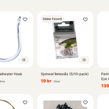
Söder Favorit
altwater Hook
Spinwal Beteslås (5/10-pack)
Part
Eye 
19 kr
9 kr
19 kr
139