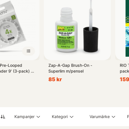
 Pre-Looped
Zap-A-Gap Brush-On -
RIO 
der 9' (3-pack) -
Superlim m/pensel
pack
85 kr
159
Kampanjer
Kategori
Varumärke
P