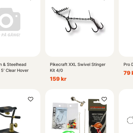
on & Steelhead
Pikecraft XXL Swivel Stinger
Pro 
 5' Clear Hover
Kit 4/0
79 
159 kr