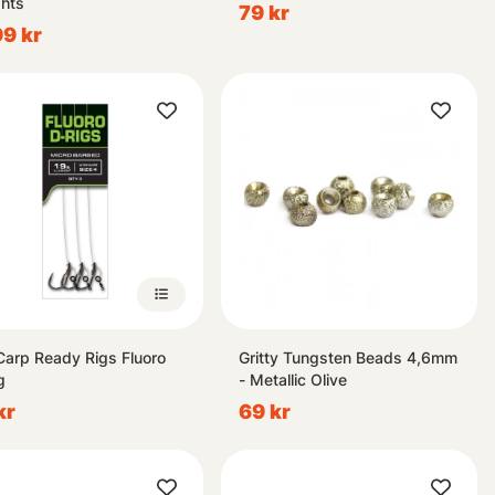
hts
79 kr
99 kr
Carp Ready Rigs Fluoro
Gritty Tungsten Beads 4,6mm
g
- Metallic Olive
kr
69 kr