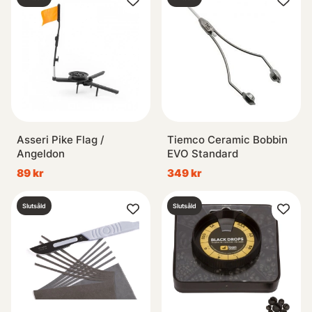
Asseri Pike Flag /
Tiemco Ceramic Bobbin
Angeldon
EVO Standard
89 kr
349 kr
Slutsåld
Slutsåld