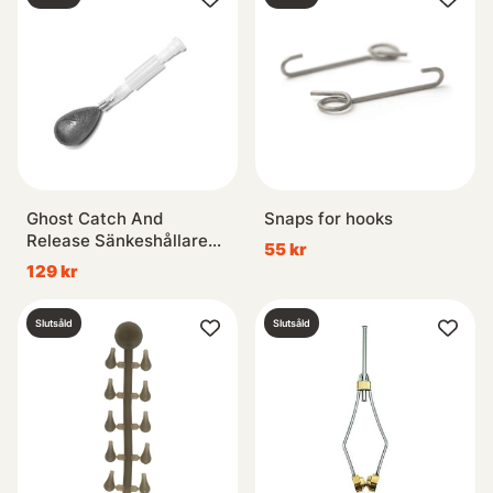
Ghost Catch And
Snaps for hooks
Release Sänkeshållare
55 kr
3-pack
129 kr
Slutsåld
Slutsåld