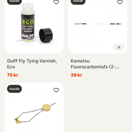
Slutsåld
Slutsåld
Gulff Fly Tying Varnish,
Kamatsu
Eco
Fluorocarbontafs (2-
pack)
75 kr
39 kr
Slutsåld