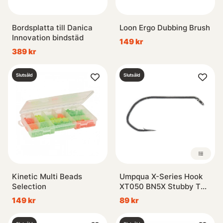
Bordsplatta till Danica
Loon Ergo Dubbing Brush
Innovation bindstäd
149 kr
389 kr
Slutsåld
Slutsåld
Kinetic Multi Beads
Umpqua X-Series Hook
Selection
XT050 BN5X Stubby T
(25pack)
149 kr
89 kr