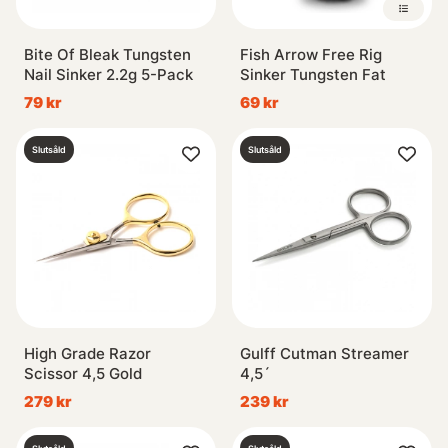
Bite Of Bleak Tungsten
Fish Arrow Free Rig
Nail Sinker 2.2g 5-Pack
Sinker Tungsten Fat
79 kr
69 kr
Slutsåld
Slutsåld
High Grade Razor
Gulff Cutman Streamer
Scissor 4,5 Gold
4,5´
279 kr
239 kr