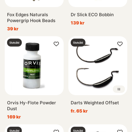
Fox Edges Naturals
Dr Slick ECO Bobbin
Powergrip Hook Beads
139 kr
39 kr
Slutsåld
Slutsåld
Orvis Hy-Flote Powder
Darts Weighted Offset
Dust
fr. 65 kr
169 kr
Slutsåld
Slutsåld