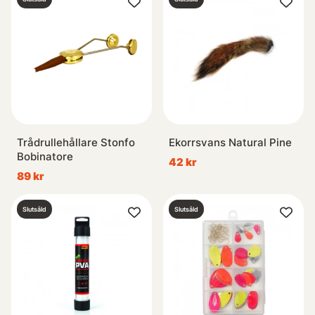
Trådrullehållare Stonfo
Ekorrsvans Natural Pine
Bobinatore
42 kr
89 kr
Slutsåld
Slutsåld