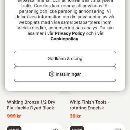
anpassa innehåll och annonser samt analysera
trafik. Cookies kan komma att användas för
personlig och icke personlig annonsering. Vi
Wiggler Quick Snap Stl.
Fladen Box Med Flöte &
delar även information om din användning av vår
0
Tillbehör för Gädda
webbplats med våra samarbetspartners inom
sociala medier, annonsering och analys. Du kan
25 kr
99 kr
läsa mer i vår
Privacy Policy
och i vår
Cookiepolicy
.
Slutsåld
Slutsåld
Godkänn & stäng
Inställningar
Whiting Bronze 1/2 Dry
Whip Finish Tools -
Fly Hackle Dyed Black
rotating Engelsk
999 kr
39 kr
Slutsåld
Slutsåld