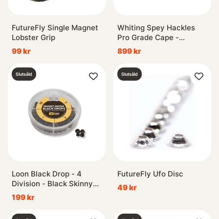
FutureFly Single Magnet
Whiting Spey Hackles
Lobster Grip
Pro Grade Cape -
GD/Salmon
99 kr
899 kr
Slutsåld
Slutsåld
Loon Black Drop - 4
FutureFly Ufo Disc
Division - Black Skinny
49 kr
Water
199 kr