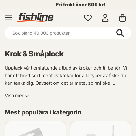
Fri frakt över 699 kr!
Krok & Småplock
Upptäck vårt omfattande utbud av krokar och tillbehör! Vi
har ett brett sortiment av krokar för alla typer av fiske du
kan tänka dig. Oavsett om det är mete, spinnfiske,
flugbindning eller enkel- och trekrok som behövs så
Visa mer
kommer du att hitta allt i denna fantastiska kategori!
Mest populära i kategorin
Dessutom erbjuder vi även olika tillbehör som vikter,
trådlös utrustning (wireless), stingers samt tafsar - allt du
behöver för att vara helt redo inför din nästa fisketur.