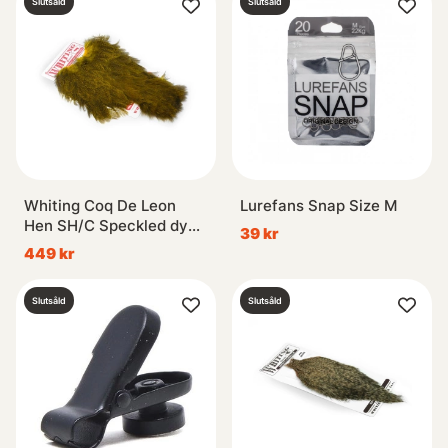
Slutsåld
Slutsåld
Whiting Coq De Leon
Lurefans Snap Size M
Hen SH/C Speckled dyed
39 kr
Yellow
449 kr
Slutsåld
Slutsåld