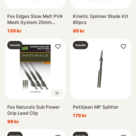
Fox Edges Slow Melt PVA
Kinetic Spinner Blade Kit
Mesh System 25mm
80pcs
Narrow - 7m
139 kr
89 kr
Slutsåld
Slutsåld
Fox Naturals Sub Power
Petitjean MP Splitter
Grip Lead Clip
179 kr
99 kr
Slutsåld
Slutsåld