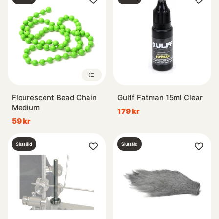
Flourescent Bead Chain
Gulff Fatman 15ml Clear
Medium
179 kr
59 kr
Slutsåld
Slutsåld