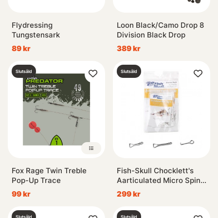
Flydressing
Loon Black/Camo Drop 8
Tungstensark
Division Black Drop
89 kr
389 kr
Slutsåld
Slutsåld
Fox Rage Twin Treble
Fish-Skull Chocklett's
Pop-Up Trace
Aarticulated Micro Spine
- Starter Pack
99 kr
299 kr
Slutsåld
Slutsåld