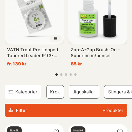
Utforska vår komplett täckande kategori med produkter
inom Krok & Småplock idag!
VATN Trout Pre-Looped
Zap-A-Gap Brush-On -
Tapered Leader 9' (3-
Superlim m/pensel
pack) - 4X 0,18mm
fr. 139 kr
85 kr
Kategorier
Krok
Jiggskallar
Stingers & 
Filter
Produkter
Slutsåld
Slutsåld