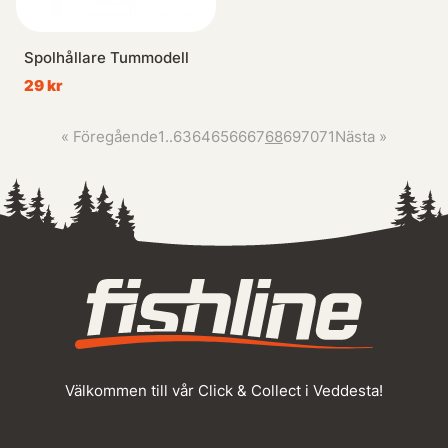
Spolhållare Tummodell
29 kr
«
Föregående
1
..
63
64
65
66
67
68
69
70
71
Nästa
»
Välkommen till vår Click & Collect i Veddesta!