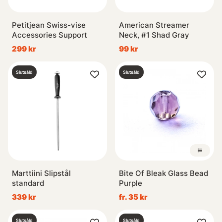
Petitjean Swiss-vise
American Streamer
Accessories Support
Neck, #1 Shad Gray
299 kr
99 kr
Slutsåld
Slutsåld
Marttiini Slipstål
Bite Of Bleak Glass Bead
standard
Purple
339 kr
fr. 35 kr
Slutsåld
Slutsåld