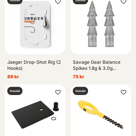
Slutsåld
Slutsåld
Jaeger Drop-Shot Rig (2
Savage Gear Balance
Hooks)
Spikes 1.8g & 3.0g
8+8pcs
89 kr
75 kr
Slutsåld
Slutsåld