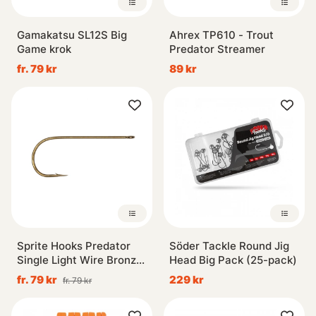
Gamakatsu SL12S Big
Ahrex TP610 - Trout
Game krok
Predator Streamer
fr. 79 kr
89 kr
Sprite Hooks Predator
Söder Tackle Round Jig
Single Light Wire Bronze
Head Big Pack (25-pack)
S1086 15-pack
fr. 79 kr
229 kr
fr. 79 kr