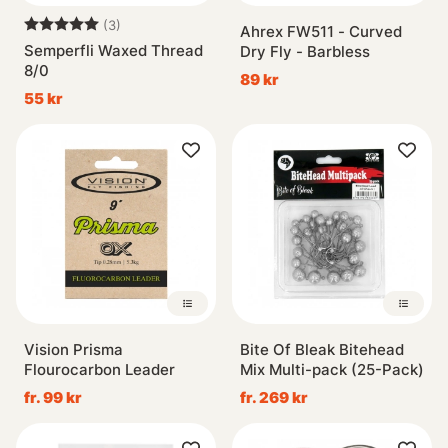
Betyg:
5.0 utav 5 stjärnor
(3)
Ahrex FW511 - Curved
Semperfli Waxed Thread
Dry Fly - Barbless
8/0
89 kr
55 kr
Vision Prisma
Bite Of Bleak Bitehead
Flourocarbon Leader
Mix Multi-pack (25-Pack)
fr. 99 kr
fr. 269 kr