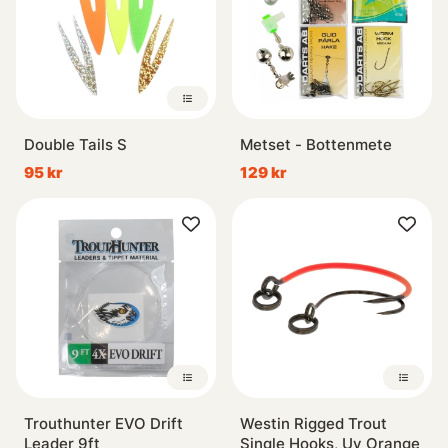
Double Tails S
Metset - Bottenmete
95 kr
129 kr
Trouthunter EVO Drift
Westin Rigged Trout
Leader 9ft
Single Hooks, Uv Orange