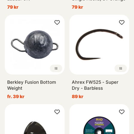
79 kr
79 kr
Berkley Fusion Bottom
Ahrex FW525 - Super
Weight
Dry - Barbless
fr. 39 kr
89 kr