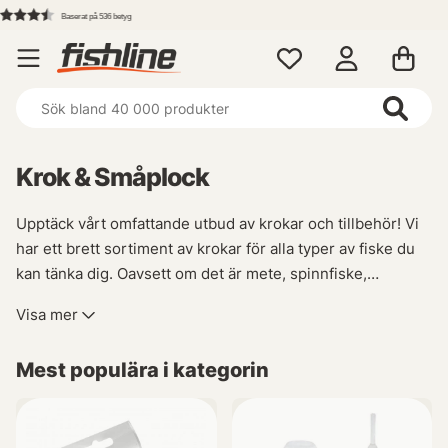
Fri frakt över 699 kr!
Krok & Småplock
Upptäck vårt omfattande utbud av krokar och tillbehör! Vi
har ett brett sortiment av krokar för alla typer av fiske du
kan tänka dig. Oavsett om det är mete, spinnfiske,
flugbindning eller enkel- och trekrok som behövs så
Visa mer
kommer du att hitta allt i denna fantastiska kategori!
Mest populära i kategorin
Dessutom erbjuder vi även olika tillbehör som vikter,
trådlös utrustning (wireless), stingers samt tafsar - allt du
behöver för att vara helt redo inför din nästa fisketur.