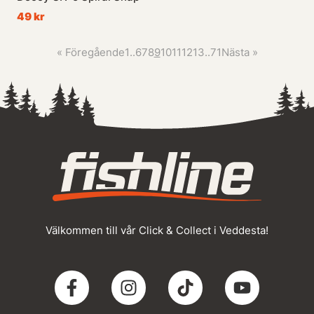
49 kr
«
Föregående
1
..
6
7
8
9
10
11
12
13
..
71
Nästa
»
Välkommen till vår Click & Collect i Veddesta!