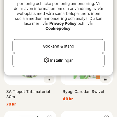
personlig och icke personlig annonsering. Vi
delar även information om din användning av vår
Loon Camo Drop - Twist
Westin Offset Ned Jig
webbplats med våra samarbetspartners inom
sociala medier, annonsering och analys. Du kan
Pot
Head Lead
läsa mer i vår
Privacy Policy
och i vår
159 kr
39 kr
Cookiepolicy
.
Godkänn & stäng
Inställningar
SA Tippet Tafsmaterial
Ryugi Carodan Swivel
30m
49 kr
79 kr