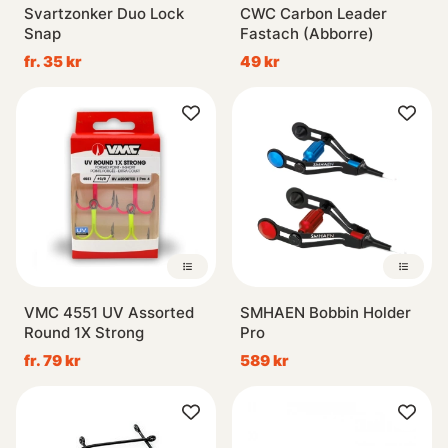
Svartzonker Duo Lock
CWC Carbon Leader
Snap
Fastach (Abborre)
fr. 35 kr
49 kr
VMC 4551 UV Assorted
SMHAEN Bobbin Holder
Round 1X Strong
Pro
fr. 79 kr
589 kr