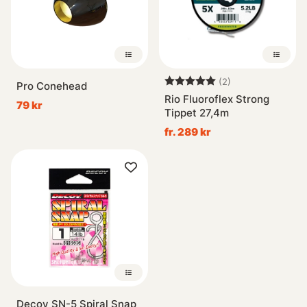
Betyg:
5.0 utav 5 stjär
(2)
Pro Conehead
Rio Fluoroflex Strong
79 kr
Tippet 27,4m
fr. 289 kr
Decoy SN-5 Spiral Snap