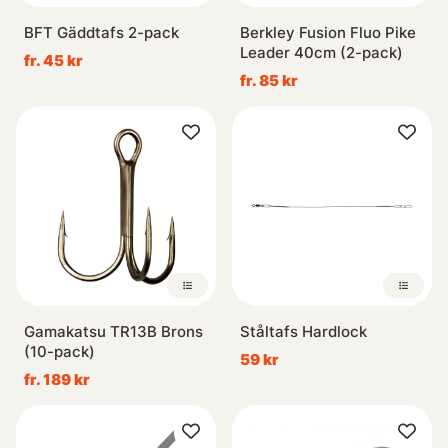
BFT Gäddtafs 2-pack
Berkley Fusion Fluo Pike
Leader 40cm (2-pack)
fr. 45 kr
fr. 85 kr
Gamakatsu TR13B Brons
Ståltafs Hardlock
(10-pack)
59 kr
fr. 189 kr