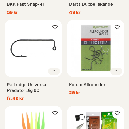
BKK Fast Snap-41
Darts Dubbellekande
59 kr
49 kr
Partridge Universal
Korum Allrounder
Predator Jig 90
29 kr
fr. 49 kr