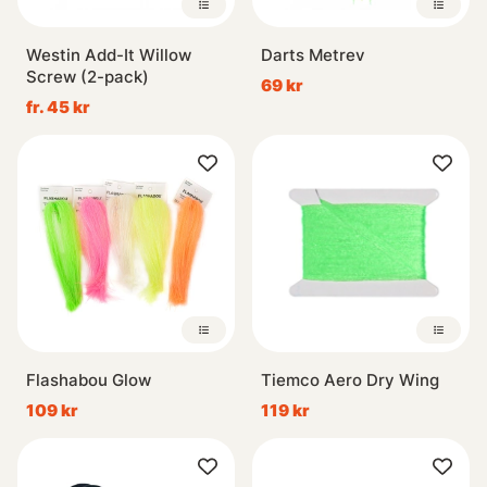
Westin Add-It Willow
Darts Metrev
Screw (2-pack)
69 kr
fr. 45 kr
Flashabou Glow
Tiemco Aero Dry Wing
109 kr
119 kr