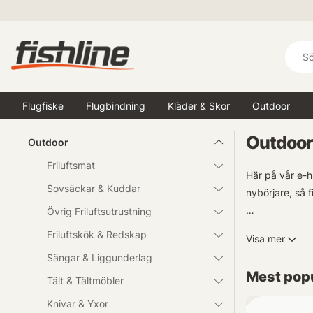
Flugfiske
Flugbindning
Kläder & Skor
Outdoor
Outdoor
Outdoor
Friluftsmat
Här på vår e-ha
Sovsäckar & Kuddar
nybörjare, så f
Övrig Friluftsutrustning
Naturupplevelse
Friluftskök & Redskap
Visa mer
ryggsäckar och
Sängar & Liggunderlag
Mest popu
Fiskeentusiast
Tält & Tältmöbler
sportfiskenätt
Knivar & Yxor