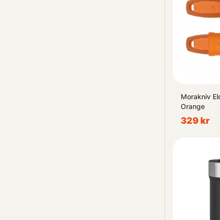
Morakniv Eld
Orange
329 kr