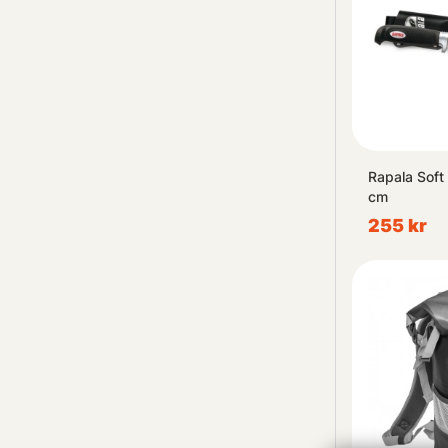
Rapala Soft 
cm
255 kr