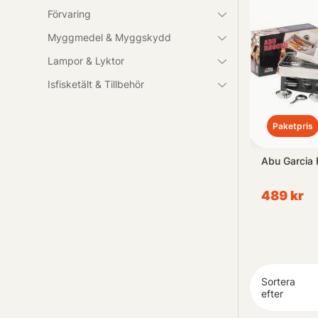
Förvaring
Och glöm inte
Myggmedel & Myggskydd
överrasknings
Lampor & Lyktor
Så oavsett om d
Isfisketält & Tillbehör
är här för att 
Paketpris
Telescopic
BFT Fillet Knife
Abu Garcia
139 kr
489 kr
Sortera
efter