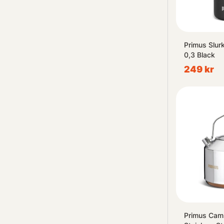
Primus Slu
0,3 Black
249 kr
Primus Camp