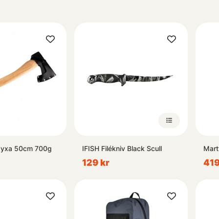
syxa 50cm 700g
IFISH Filékniv Black Scull
Martt
129 kr
419