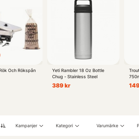
 säkerheten! Hos oss hittar du även viktiga skyddsprodukter såsom
mulet dyker upp under utflyktens gång!
et är fjällvandring i norr eller picknick i parken nästa helg - se til
hjälpa dig göra dina friluftsdrömmar till verklighet!
 Rök Och Rökspån
Yeti Rambler 18 Oz Bottle
Trou
Chug - Stainless Steel
750
389 kr
149
Kampanjer
Kategori
Varumärke
P