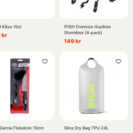
H Kåsa 10cl
IFISH Oversize Guylines
Stormlinor (4-pack)
 kr
149 kr
Garcia Fiskekniv 10cm
Silva Dry Bag TPU 24L