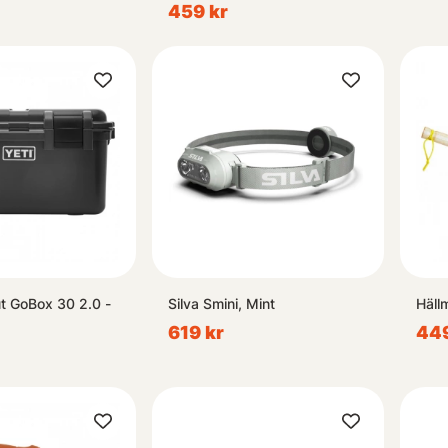
459 kr
t GoBox 30 2.0 -
Silva Smini, Mint
Häll
619 kr
449