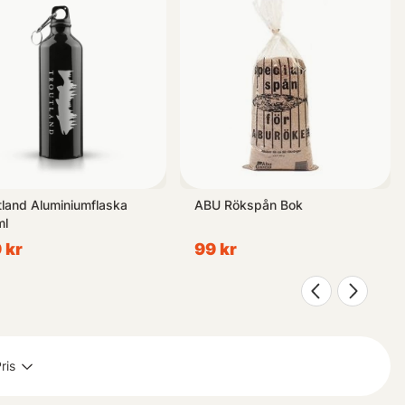
 solskyddskläder, myggmedel samt regnkläder när ovädret
l att vara väl rustad genom vårat sortiment av utomhusprodukter. Vi
tland Aluminiumflaska
ABU Rökspån Bok
ml
 kr
99 kr
ris