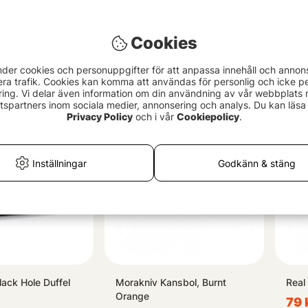
Cookies
Roll-Top Backpack
Blå Band - Thai Chicken With
Prim
 25L
Coconut Taste
0.6L
nder cookies och personuppgifter för att anpassa innehåll och annon
69 kr
249
era trafik. Cookies kan komma att användas för personlig och icke pe
ing. Vi delar även information om din användning av vår webbplats
spartners inom sociala medier, annonsering och analys. Du kan läsa 
Privacy Policy
och i vår
Cookiepolicy
.
Inställningar
Godkänn & stäng
lack Hole Duffel
Morakniv Kansbol, Burnt
Real
Orange
79 