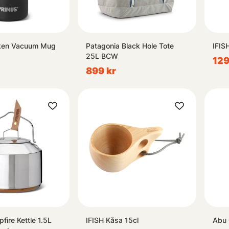
rken Vacuum Mug
Patagonia Black Hole Tote
IFIS
25L BCW
129
899 kr
fire Kettle 1.5L
IFISH Kåsa 15cl
Abu 