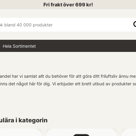
Fri frakt över 699 kr!
Hela Sortimentet
ndel har vi samlat allt du behöver för att göra ditt friluftsliv ännu m
inns det något här för dig. Vi erbjuder ett brett utbud av produkter so
r väntar runt varje hörn, och med rätt prylar kan du ta del av dem fullt
 campingutrustning - allting designat för att möta de krav som natur
lära i kategorin
er kommer också finna vad de söker hos oss. Med vårt breda urval a
er i jakt efter den perfekta fångsten. Fiskespön, beten, krokar – vi h