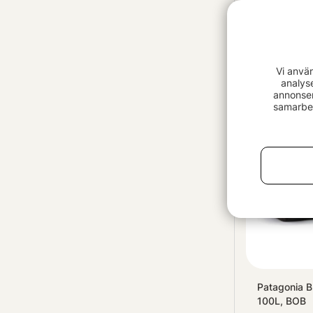
Westin W6 
Silver/Grey
Vi anvä
899 kr
analys
annonser
samarbet
Patagonia B
100L, BOB