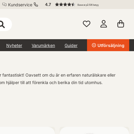
Kundservice
4.7
Baserat på 536 betyg
Nyheter
Varumärken
Guider
Utförsäljning
er fantastiskt! Oavsett om du är en erfaren naturälskare eller
m hjälper till att förenkla och berika din tid utomhus.
 ut. Vårt sortiment inkluderar alltifrån tält och sovsäckar till
en ställer på oss äventyrssökande själar.
v fiskeutrustning kan du ge dig iväg på spännande
ar alla nödvändiga verktyg för en lyckad dag vid vattnet.