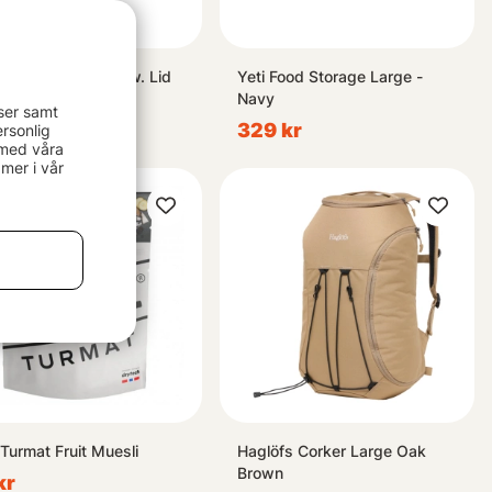
us Prepping Bowl w. Lid
Yeti Food Storage Large -
 Stainless Steel
Navy
ser samt
 kr
329 kr
rsonlig
 med våra
mer i vår
 Turmat Fruit Muesli
Haglöfs Corker Large Oak
Brown
kr