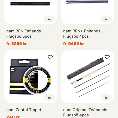
nám REN Enhands
nám REN+ Enhands
Flugspö 5pcs
Flugspö 4pcs
fr. 8899 kr
fr. 9499 kr
nám Zentai Tippet
nám Original Tvåhands
Flugspö 4pcs
240 kr