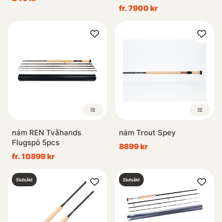
fr. 7900 kr
nám REN Tvåhands
nám Trout Spey
Flugspö 5pcs
8899 kr
fr. 10899 kr
Slutsåld
Slutsåld