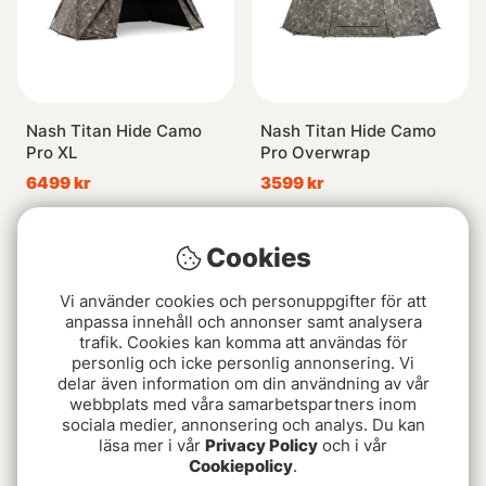
Nash Titan Hide Camo
Nash Titan Hide Camo
Pro XL
Pro Overwrap
6499 kr
3599 kr
Cookies
Vi använder cookies och personuppgifter för att
anpassa innehåll och annonser samt analysera
trafik. Cookies kan komma att användas för
personlig och icke personlig annonsering. Vi
delar även information om din användning av vår
webbplats med våra samarbetspartners inom
sociala medier, annonsering och analys. Du kan
läsa mer i vår
Privacy Policy
och i vår
Nash Carp Care Failsafe
Nash Titan Hide Camo
Cookiepolicy
.
Retainer Sling Camo
Pro