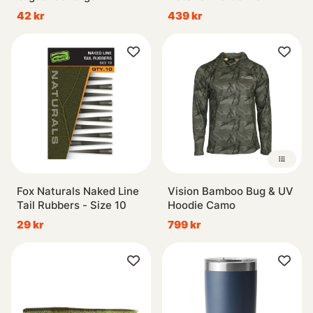
Navy
42 kr
439 kr
Fox Naturals Naked Line
Vision Bamboo Bug & UV
Tail Rubbers - Size 10
Hoodie Camo
29 kr
799 kr