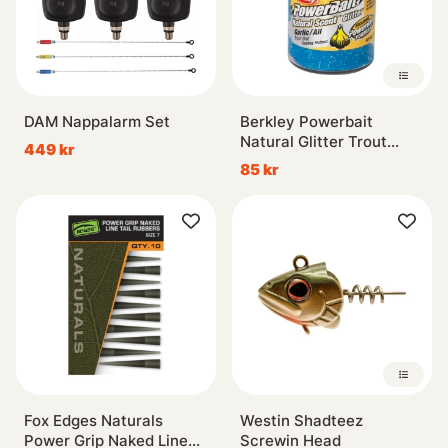
DAM Nappalarm Set
Berkley Powerbait
Natural Glitter Trout
449 kr
Dough
85 kr
Fox Edges Naturals
Westin Shadteez
Power Grip Naked Line
Screwin Head