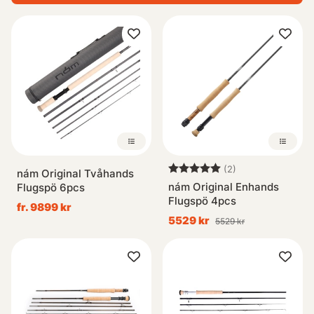
Betyg:
5.0 utav 5 stjär
(2)
nám Original Tvåhands
nám Original Enhands
Flugspö 6pcs
Flugspö 4pcs
fr. 9899 kr
5529 kr
5529 kr