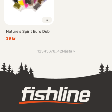
Nature's Spirit Euro Dub
39 kr
1
2
3
4
5
6
7
8
..
42
Nästa
»