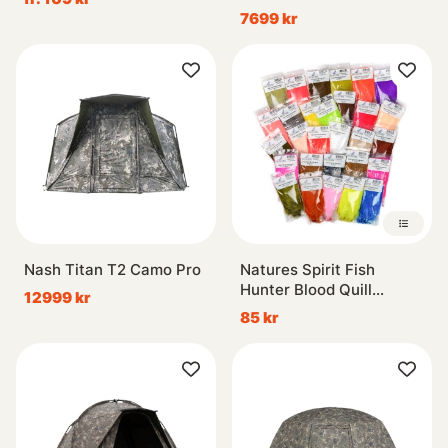
7699 kr
Nash Titan T2 Camo Pro
Natures Spirit Fish
Hunter Blood Quill
12999 kr
Marabou
85 kr