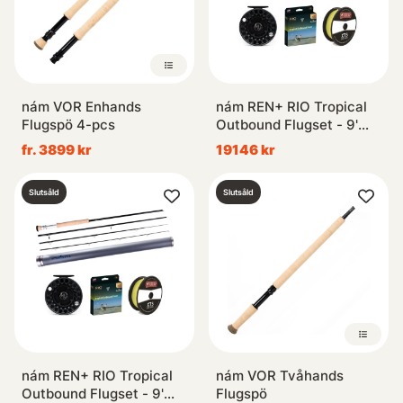
nám VOR Enhands
nám REN+ RIO Tropical
Flugspö 4-pcs
Outbound Flugset - 9'
#11
fr. 3899 kr
19146 kr
Slutsåld
Slutsåld
nám REN+ RIO Tropical
nám VOR Tvåhands
Outbound Flugset - 9'
Flugspö