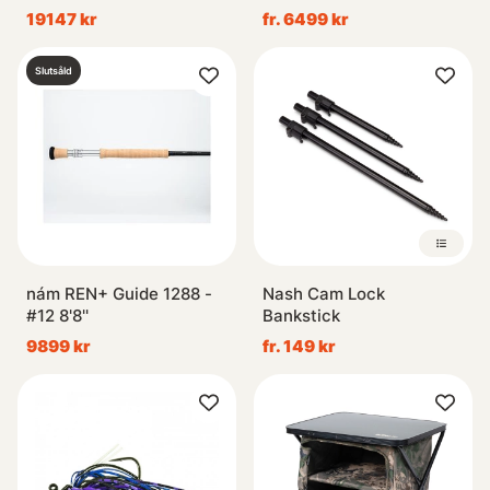
#12
19147 kr
fr. 6499 kr
Slutsåld
nám REN+ Guide 1288 -
Nash Cam Lock
#12 8'8''
Bankstick
9899 kr
fr. 149 kr