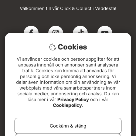
Välkommen till vår Click & Collect i Veddesta!
Cookies
Vi använder cookies och personuppgifter för att
Click & Collect
anpassa innehåll och annonser samt analysera
trafik. Cookies kan komma att användas för
personlig och icke personlig annonsering. Vi
Beställ online och hämta din order i Veddesta när du
delar även information om din användning av vår
fått SMS. Snabbt, smidigt och med Sveriges bredaste
webbplats med våra samarbetspartners inom
utbud av flugfiskeutrustning!
sociala medier, annonsering och analys. Du kan
läsa mer i vår
Privacy Policy
och i vår
Adressen hittar du här:
Cookiepolicy
.
Kontovägen 5, 175 62 Järfälla
Godkänn & stäng