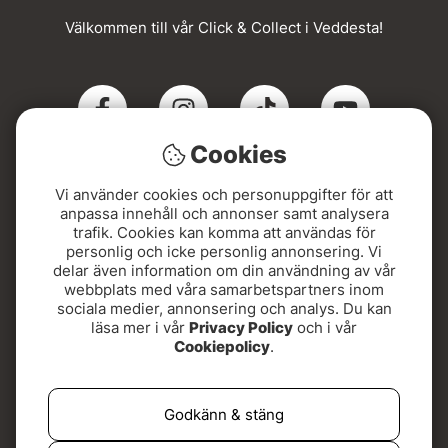
Välkommen till vår Click & Collect i Veddesta!
Cookies
Vi använder cookies och personuppgifter för att
Click & Collect
anpassa innehåll och annonser samt analysera
trafik. Cookies kan komma att användas för
personlig och icke personlig annonsering. Vi
Beställ online och hämta din order i Veddesta när du
delar även information om din användning av vår
fått SMS. Snabbt, smidigt och med Sveriges bredaste
webbplats med våra samarbetspartners inom
utbud av flugfiskeutrustning!
sociala medier, annonsering och analys. Du kan
läsa mer i vår
Privacy Policy
och i vår
Adressen hittar du här:
Cookiepolicy
.
Kontovägen 5, 175 62 Järfälla
Godkänn & stäng