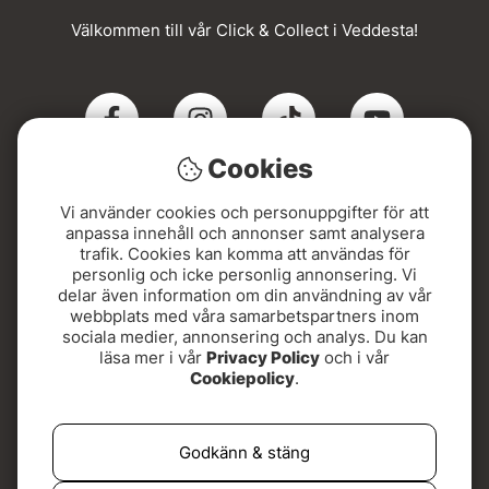
Välkommen till vår Click & Collect i Veddesta!
Cookies
Vi använder cookies och personuppgifter för att
Click & Collect
anpassa innehåll och annonser samt analysera
trafik. Cookies kan komma att användas för
personlig och icke personlig annonsering. Vi
Beställ online och hämta din order i Veddesta när du
delar även information om din användning av vår
fått SMS. Snabbt, smidigt och med Sveriges bredaste
webbplats med våra samarbetspartners inom
utbud av flugfiskeutrustning!
sociala medier, annonsering och analys. Du kan
läsa mer i vår
Privacy Policy
och i vår
Adressen hittar du här:
Cookiepolicy
.
Kontovägen 5, 175 62 Järfälla
Godkänn & stäng