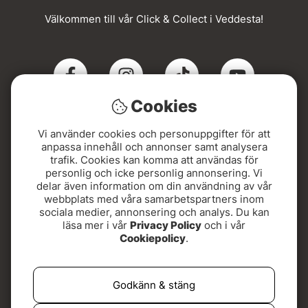
Välkommen till vår Click & Collect i Veddesta!
Cookies
Vi använder cookies och personuppgifter för att
Click & Collect
anpassa innehåll och annonser samt analysera
trafik. Cookies kan komma att användas för
personlig och icke personlig annonsering. Vi
Beställ online och hämta din order i Veddesta när du
delar även information om din användning av vår
fått SMS. Snabbt, smidigt och med Sveriges bredaste
webbplats med våra samarbetspartners inom
utbud av flugfiskeutrustning!
sociala medier, annonsering och analys. Du kan
läsa mer i vår
Privacy Policy
och i vår
Adressen hittar du här:
Cookiepolicy
.
Kontovägen 5, 175 62 Järfälla
Godkänn & stäng