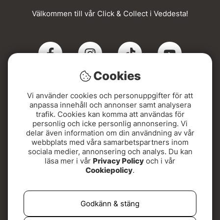
Välkommen till vår Click & Collect i Veddesta!
Cookies
Vi använder cookies och personuppgifter för att
Click & Collect
anpassa innehåll och annonser samt analysera
trafik. Cookies kan komma att användas för
personlig och icke personlig annonsering. Vi
Beställ online och hämta din order i Veddesta när du
delar även information om din användning av vår
fått SMS. Snabbt, smidigt och med Sveriges bredaste
webbplats med våra samarbetspartners inom
utbud av flugfiskeutrustning!
sociala medier, annonsering och analys. Du kan
läsa mer i vår
Privacy Policy
och i vår
Adressen hittar du här:
Cookiepolicy
.
Kontovägen 5, 175 62 Järfälla
Godkänn & stäng