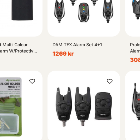
t Multi-Colour
DAM TFX Alarm Set 4+1
Prol
Alarm W/Protective
Alar
1269 kr
308