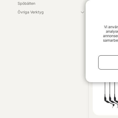
Spöbälten
Övriga Verktyg
Vi anvä
analys
Korum Bite 
annonser
Set
samarbet
279 kr