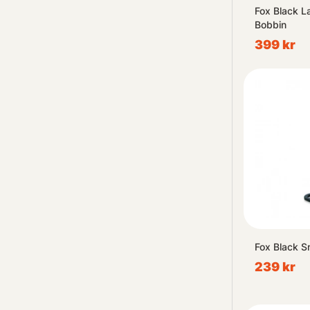
Fox Black L
Bobbin
399 kr
Fox Black S
239 kr