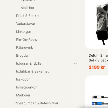
Ålbjällror
Präst & Bonkers
Vadarstavar
Linkorgar
Pin-On-Reels
Räkneverk
Delkim Smar
Broddar
Set - 3 pac
Isborrar & Isbillar
2199 kr
Isdubbar & Säkerhet
Isskopor
Ismetepulkor
Markörer
Syrepumpar & Beteshinkar