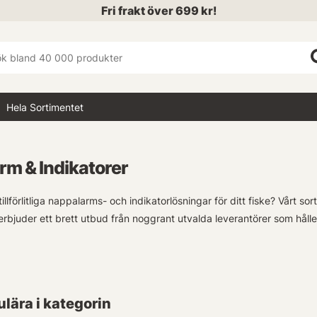
Fri frakt över 699 kr!
Hela Sortimentet
rm & Indikatorer
tillförlitliga nappalarms- och indikatorlösningar för ditt fiske? Vårt
 erbjuder ett brett utbud från noggrant utvalda leverantörer som håller
 gäller traditionella nappalarmsystem eller mer moderna betesindikato
urval av ålpinglor, lysstavar och spöttoppsindikatorer - alla designa
lära i kategorin