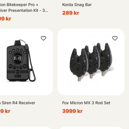
ton Bitekeeper Pro +
Korda Snag Bar
iver Presentation Kit - 3
289 kr
9 kr
 Siren R4 Receiver
Fox Micron MX 3 Rod Set
9 kr
3999 kr