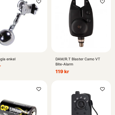
ngla enkel
DAM/R.T Blaster Camo VT
Bite-Alarm
r
119 kr