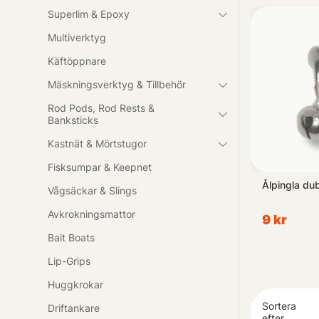
Superlim & Epoxy
Med fokus på f
Multiverktyg
Oavsett om du 
Käftöppnare
utflykt varje g
Mäskningsverktyg & Tillbehör
Rod Pods, Rod Rests &
Banksticks
Kastnät & Mörtstugor
Fisksumpar & Keepnet
 Alarm Blue
Prologic BAT+ Bite Alarm Blue
Ålpingla dub
Vågsäckar & Slings
Set 4+1
Avkrokningsmattor
2 039 kr
9 kr
Bait Boats
Lip-Grips
Huggkrokar
Sortera
Driftankare
efter