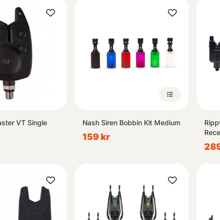
ster VT Single
Nash Siren Bobbin Kit Medium
Ripp
Rece
159 kr
Rod
289