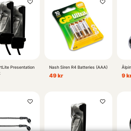
tLite Presentation
Nash Siren R4 Batteries (AAA)
Ålpi
k
49 kr
9 k