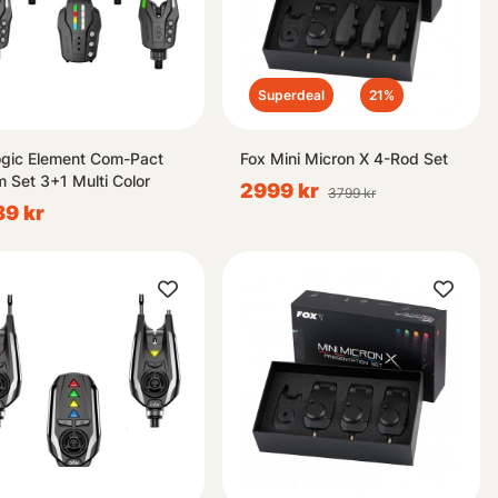
Superdeal
21%
ogic Element Com-Pact
Fox Mini Micron X 4-Rod Set
m Set 3+1 Multi Color
2999 kr
3799 kr
9 kr