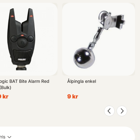
samling av fisketillbehör inom kategorin Nappalarm & Indikatorer.
nation med högkvalitativa produkter säkerställa en framgångsrik
ogic BAT Bite Alarm Red
Ålpingla enkel
(Bulk)
 kr
9 kr
ris