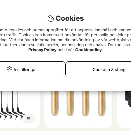
Cookies
nder cookies och personuppgifter för att anpassa innehåll och annon
era trafik. Cookies kan komma att användas för personlig och icke pe
Indicator Bobbin
Delkim SmartLite Indication
Nash
ing. Vi delar även information om din användning av vår webbplats
Set - Single Pack
Batt
spartners inom sociala medier, annonsering och analys. Du kan läsa 
799 kr
39 
Privacy Policy
och i vår
Cookiepolicy
.
Inställningar
Godkänn & stäng