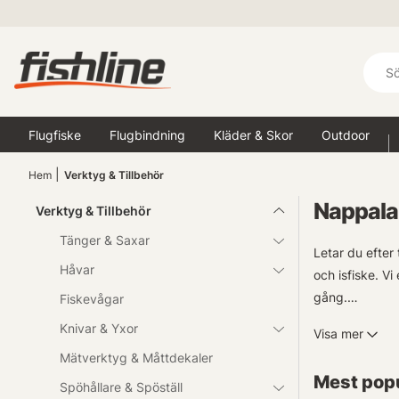
Flugfiske
Flugbindning
Kläder & Skor
Outdoor
Hem
Verktyg & Tillbehör
Nappala
Verktyg & Tillbehör
Tänger & Saxar
Letar du efter 
Håvar
och isfiske. Vi
gång.
Fiskevågar
Knivar & Yxor
Visa mer
Oavsett om det
Mätverktyg & Måttdekaler
Utforska vårt 
Mest popu
vattnet.
Spöhållare & Spöställ