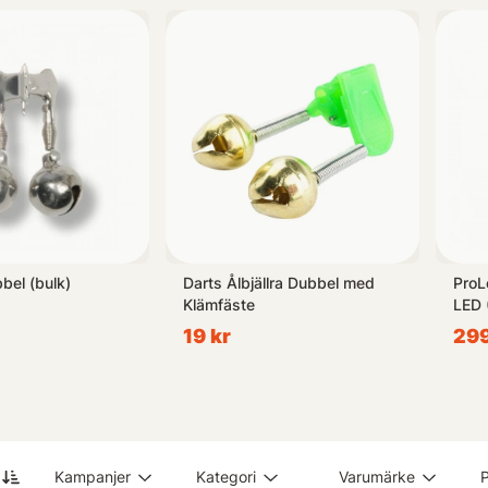
unktionalitet och prestanda strävar vi efter att erbjuda en komplett 
är nybörjare eller erfaren sportfiskare kommer vår expertis i kombi
ång.
bel (bulk)
Darts Ålbjällra Dubbel med
ProL
Klämfäste
LED 
19 kr
299
Kampanjer
Kategori
Varumärke
P