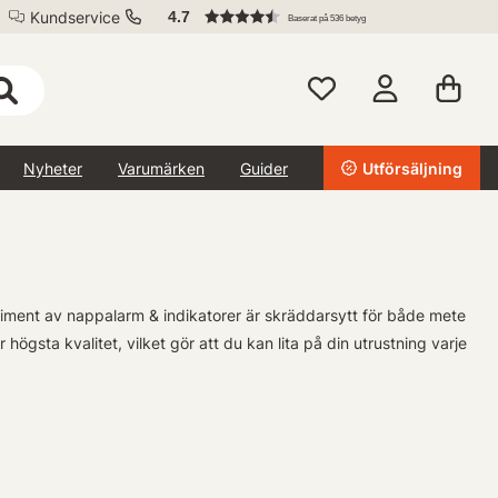
Kundservice
4.7
Baserat på 536 betyg
Nyheter
Varumärken
Guider
Utförsäljning
 sortiment av nappalarm & indikatorer är skräddarsytt för både mete
 högsta kvalitet, vilket gör att du kan lita på din utrustning varje
rer har vi allt du behöver för att maximera din fångstpotential.
de med precision för att ge dig den bästa möjliga upplevelsen vid