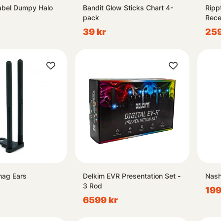
abel Dumpy Halo
Bandit Glow Sticks Chart 4-
Ripp
pack
Rece
Rod
39 kr
259
nag Ears
Delkim EVR Presentation Set -
Nash
3 Rod
199
6599 kr