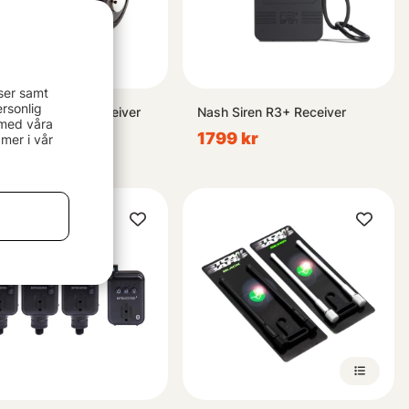
ser samt
rsonlig
 Siren R3+/R2 Receiver
Nash Siren R3+ Receiver
 med våra
ery (CR123A)
1799 kr
mer i vår
kr