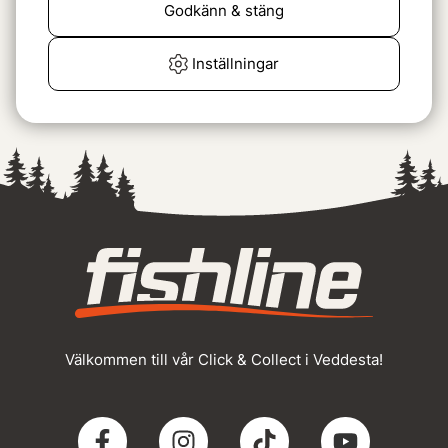
Rapala Glow Pick 6 Hook
Godkänn & stäng
Out with LED lamp
129 kr
Inställningar
«
Föregående
1
2
Välkommen till vår Click & Collect i Veddesta!