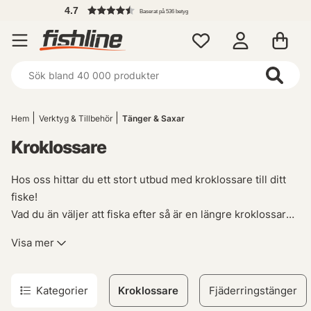
4.7
Baserat på 536 betyg
Hem
Verktyg & Tillbehör
Tänger & Saxar
Kroklossare
Hos oss hittar du ett stort utbud med kroklossare till ditt
fiske!
Vad du än väljer att fiska efter så är en längre kroklossare
alltid viktigt, väldigt många gånger sitter betet djupt eller
Visa mer
med flera krokar. Varken du väljer att kroka av i håv eller
ovanför ytan så måste du kunna komma åt att kroka av utan
att sätta fingrarnas liv på spel.
Kategorier
Kroklossare
Fjäderringstänger