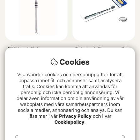
C&F Hook Releaser
Tubetech Disgorger Size
(CFA-190-Midge)
2 (Medium)
Cookies
449 kr
289 kr
Vi använder cookies och personuppgifter för att
Slutsåld
anpassa innehåll och annonser samt analysera
trafik. Cookies kan komma att användas för
personlig och icke personlig annonsering. Vi
delar även information om din användning av vår
webbplats med våra samarbetspartners inom
sociala medier, annonsering och analys. Du kan
läsa mer i vår
Privacy Policy
och i vår
Cookiepolicy
.