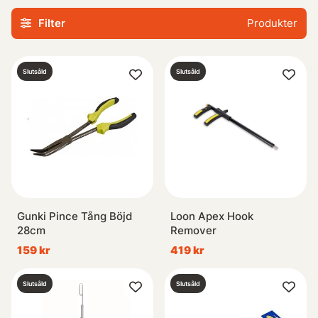
Så hittar du ingen längre tång i morfars gamla snickarbod
Filter
Produkter
så kan alternativen nedan vara något att spana in.
Slutsåld
Slutsåld
Gunki Pince Tång Böjd
Loon Apex Hook
28cm
Remover
159 kr
419 kr
Slutsåld
Slutsåld