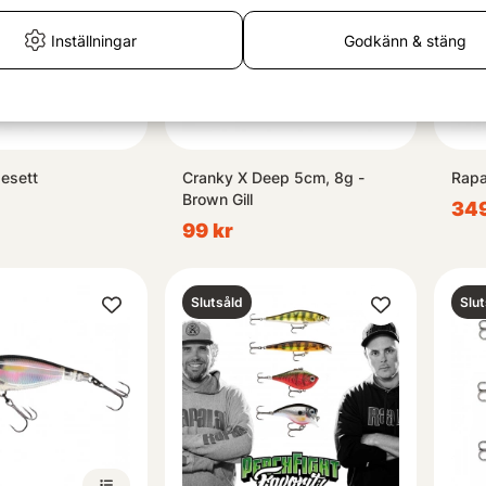
Inställningar
Godkänn & stäng
esett
Cranky X Deep 5cm, 8g -
Rap
Brown Gill
349
99 kr
Slutsåld
Slut