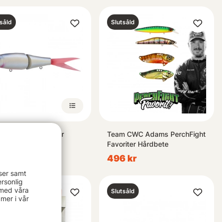
såld
Slutsåld
 Arrow Riser Jack Jr
Team CWC Adams PerchFight
, 44g
Favoriter Hårdbete
 kr
496 kr
ser samt
rsonlig
 med våra
såld
Slutsåld
mer i vår