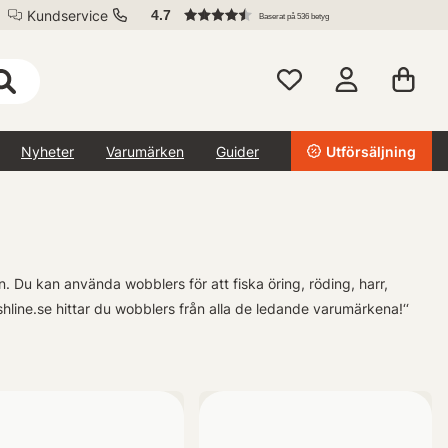
Kundservice
4.7
Baserat på 536 betyg
Nyheter
Varumärken
Guider
Utförsäljning
an.
Du kan använda wobblers för att fiska öring, röding, harr,
shline.se hittar du wobblers från alla de ledande varumärkena!
‘‘