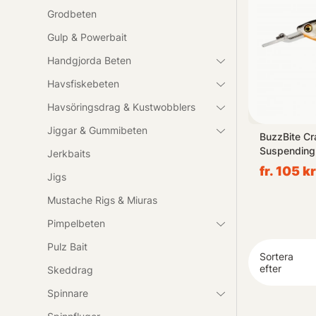
Grodbeten
Gulp & Powerbait
Handgjorda Beten
Havsfiskebeten
Havsöringsdrag & Kustwobblers
Jiggar & Gummibeten
Elite
Intriger, Susp, 10,5cm, 15,7g -
BuzzBite Cr
Acid Herring
Suspending 
Jerkbaits
fr. 159 kr
fr. 105 kr
Jigs
Mustache Rigs & Miuras
Pimpelbeten
Pulz Bait
Sortera
efter
Skeddrag
Spinnare