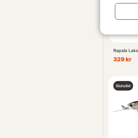
Rapala Laks
329 kr
Slutsåld