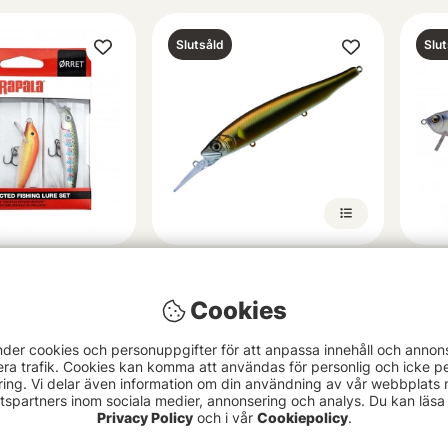
Slutsåld
Slut
ck öringset
Gan Craft Rest 128
Fish
19cm
279 kr
Cookies
799
nder cookies och personuppgifter för att anpassa innehåll och annon
era trafik. Cookies kan komma att användas för personlig och icke pe
ing. Vi delar även information om din användning av vår webbplats
Slutsåld
Slut
spartners inom sociala medier, annonsering och analys. Du kan läsa 
Privacy Policy
och i vår
Cookiepolicy
.