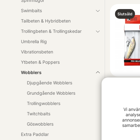
Spinnflugor
Swimbaits
Slutsåld
Tailbeten & Hybridbeten
Trollingbeten & Trollingskedar
Umbrella Rig
Vibrationsbeten
Ytbeten & Poppers
Wobblers
Djupgående Wobblers
Rapala 3-pa
299 kr
Grundgående Wobblers
Trollingwobblers
Vi anvä
Twitchbaits
analys
annonser
Slutsåld
Göswobblers
samarbet
Extra Paddlar