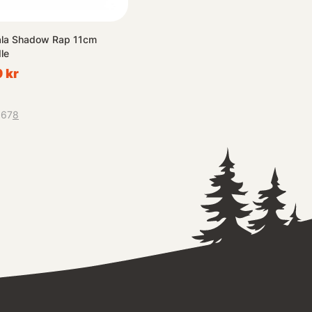
la Shadow Rap 11cm
le
 kr
5
6
7
8