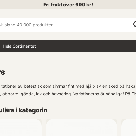
Fri frakt över 699 kr!
Hela Sortimentet
rs
itationer av betesfisk som simmar fint med hjälp av en sked på hak
 abborre, gädda, lax och havsöring. Variationerna är oändliga!
På Fi
lära i kategorin