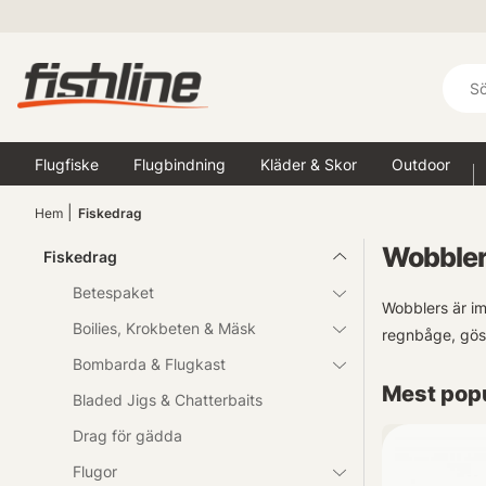
Flugfiske
Flugbindning
Kläder & Skor
Outdoor
Hem
Fiskedrag
Wobble
Fiskedrag
Betespaket
Wobblers är im
Boilies, Krokbeten & Mäsk
regnbåge, gös,
Bombarda & Flugkast
Mest popu
Bladed Jigs & Chatterbaits
Drag för gädda
Flugor