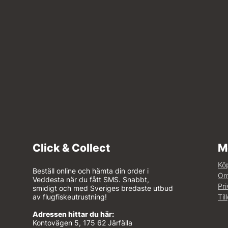
Click & Collect
M
Köp
Beställ online och hämta din order i
Om
Veddesta när du fått SMS. Snabbt,
Pri
smidigt och med Sveriges bredaste utbud
av flugfiskeutrustning!
Til
Adressen hittar du här:
Kontovägen 5, 175 62 Järfälla