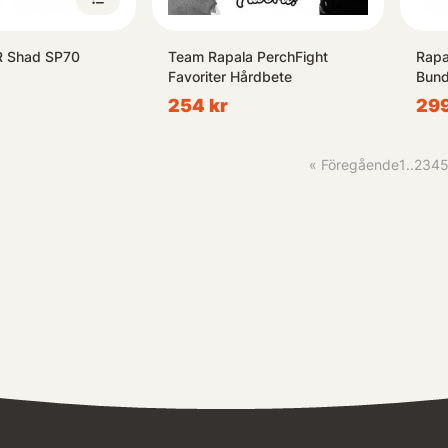
R Shad SP70
Team Rapala PerchFight
Rapa
Favoriter Hårdbete
Bund
254 kr
299
«
Föregående
1
..
2
3
4