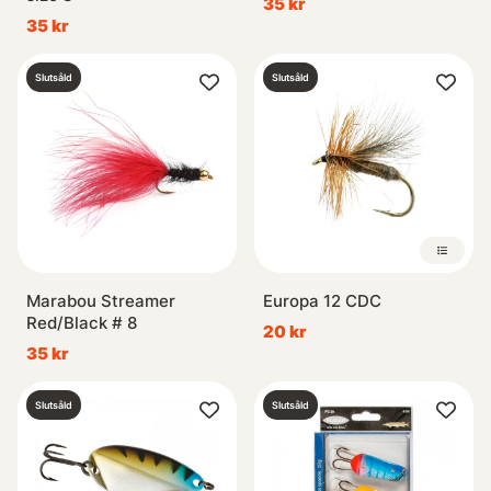
35 kr
35 kr
Slutsåld
Slutsåld
Marabou Streamer
Europa 12 CDC
Red/Black # 8
20 kr
35 kr
Slutsåld
Slutsåld