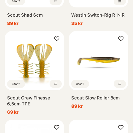
3 för 2
Scout Shad 6cm
Westin Switch-Rig R 'N R
89 kr
35 kr
3 för 2
3 för 2
Scout Craw Finesse
Scout Slow Roller 8cm
6,5cm TPE
89 kr
69 kr