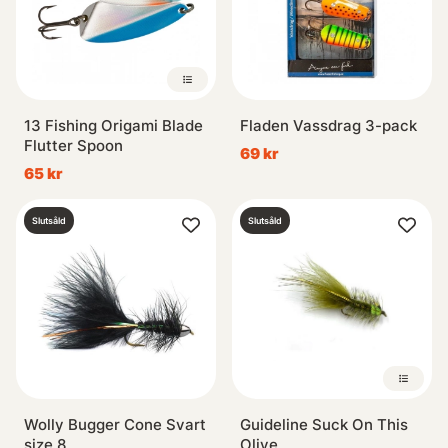
13 Fishing Origami Blade
Fladen Vassdrag 3-pack
Flutter Spoon
69 kr
65 kr
Slutsåld
Slutsåld
Wolly Bugger Cone Svart
Guideline Suck On This
size 8
Olive