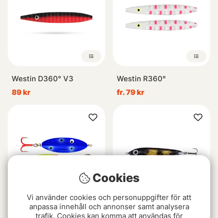
Westin D360° V3
Westin R360°
89 kr
fr. 79 kr
Cookies
Nyhet
Vi använder cookies och personuppgifter för att
anpassa innehåll och annonser samt analysera
Westin Præsten Wired
SvartZonker Rumbling
trafik. Cookies kan komma att användas för