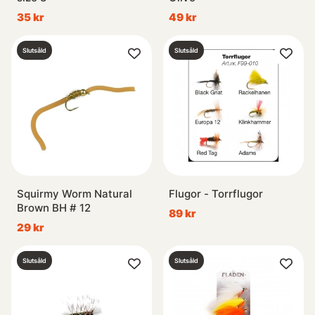
35 kr
49 kr
Slutsåld
Slutsåld
Squirmy Worm Natural
Flugor - Torrflugor
Brown BH # 12
89 kr
29 kr
Slutsåld
Slutsåld