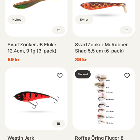
Nyhet
Nyhet
SvartZonker JB Fluke
SvartZonker McRubber
12,4cm, 9,1g (3-pack)
Shad 5,5 cm (6-pack)
59 kr
89 kr
Slutsåld
Westin Jerk
Roffes Öring Flugor 8-