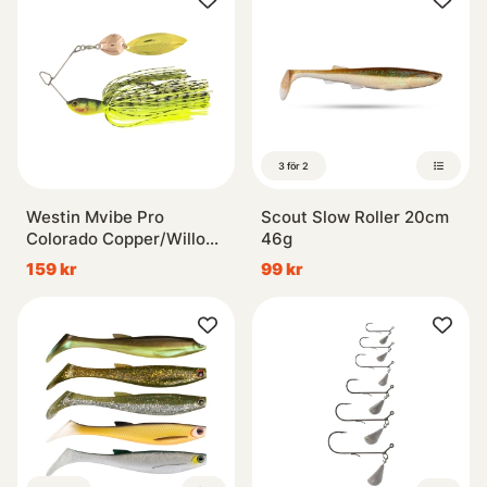
3 för 2
Westin Mvibe Pro
Scout Slow Roller 20cm
Colorado Copper/Willow
46g
Gold #4/0 28g Tungsten
159 kr
99 kr
Sinking - Kaiko