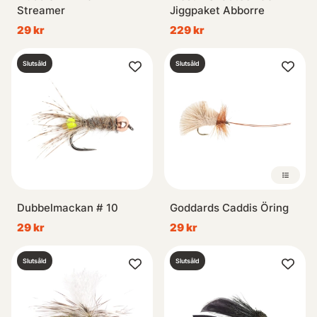
Streamer
Jiggpaket Abborre
29 kr
229 kr
Slutsåld
Slutsåld
Dubbelmackan # 10
Goddards Caddis Öring
29 kr
29 kr
Slutsåld
Slutsåld