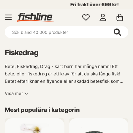
Fri frakt över 699 kr!
Fiskedrag
Bete, Fiskedrag, Drag - kärt barn har många namn! Ett
bete, eller fiskedrag är ett krav för att du ska fånga fisk!
Betet efterliknar en flyende eller skadad betesfisk som
lockar till hugg. Vi på Fishline har lagt stor vikt vid att ha ett
Visa mer
brett sortiment av beten för att just du ska finna det du
söker. Du hittar beten för Abborrefiske, Gäddfiske,
Mest populära i kategorin
Gösfiske, Öringfiske, Havsfiske efter Torsk, Sej och
Hälleflundra hos oss!