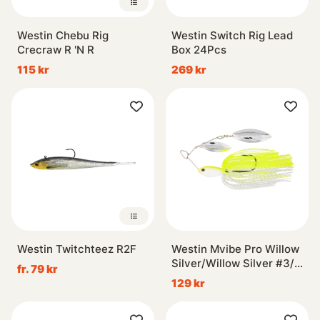
Westin Chebu Rig
Westin Switch Rig Lead
Crecraw R 'N R
Box 24Pcs
115 kr
269 kr
Westin Twitchteez R2F
Westin Mvibe Pro Willow
Silver/Willow Silver #3/0
fr. 79 kr
14g Tungsten Sinking -
129 kr
Lemon