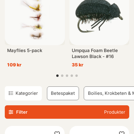
Mayflies 5-pack
Umpqua Foam Beetle
Lawson Black - #16
109 kr
35 kr
Kategorier
Betespaket
Boilies, Krokbeten &
Filter
Produkter