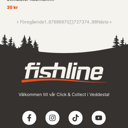
Pink - #10
35 kr
«
Föregående
1
..
67
68
69
70
71
72
73
74
..
88
Nästa
»
Välkommen till vår Click & Collect i Veddesta!