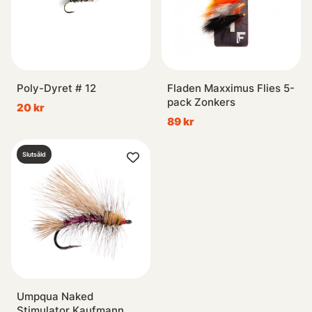
Poly-Dyret # 12
Fladen Maxximus Flies 5-
pack Zonkers
20 kr
89 kr
Slutsåld
Umpqua Naked
Stimulator Kaufmann