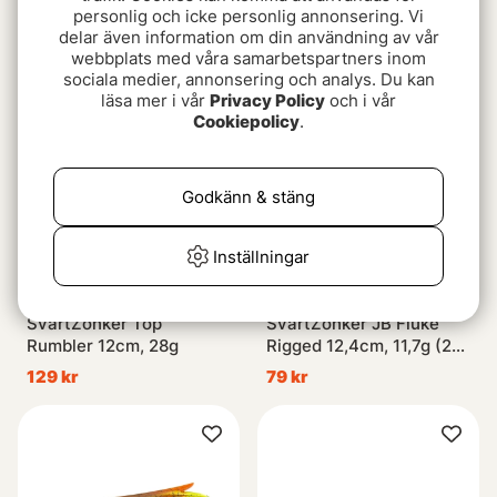
Jerk 12cm, 37g
personlig och icke personlig annonsering. Vi
65 kr
delar även information om din användning av vår
129 kr
webbplats med våra samarbetspartners inom
sociala medier, annonsering och analys. Du kan
läsa mer i vår
Privacy Policy
och i vår
Cookiepolicy
.
Godkänn & stäng
Nyhet
Nyhet
Inställningar
SvartZonker Top
SvartZonker JB Fluke
Rumbler 12cm, 28g
Rigged 12,4cm, 11,7g (2-
pack)
129 kr
79 kr