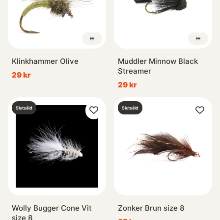
Klinkhammer Olive
Muddler Minnow Black
Streamer
29 kr
29 kr
Slutsåld
Slutsåld
Wolly Bugger Cone Vit
Zonker Brun size 8
size 8