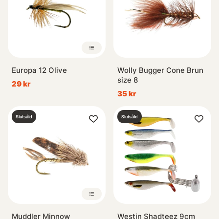
Europa 12 Olive
Wolly Bugger Cone Brun
size 8
29 kr
35 kr
Slutsåld
Slutsåld
Muddler Minnow
Westin Shadteez 9cm