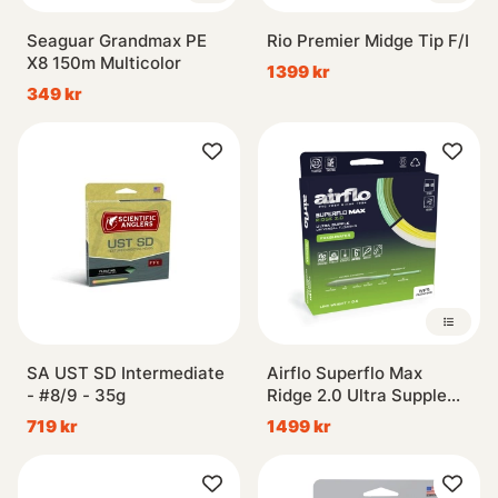
Seaguar Grandmax PE
Rio Premier Midge Tip F/I
X8 150m Multicolor
1399 kr
349 kr
SA UST SD Intermediate
Airflo Superflo Max
- #8/9 - 35g
Ridge 2.0 Ultra Supple
Universal
719 kr
1499 kr