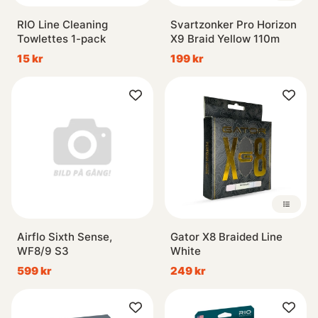
RIO Line Cleaning
Svartzonker Pro Horizon
Towlettes 1-pack
X9 Braid Yellow 110m
15 kr
199 kr
Airflo Sixth Sense,
Gator X8 Braided Line
WF8/9 S3
White
599 kr
249 kr