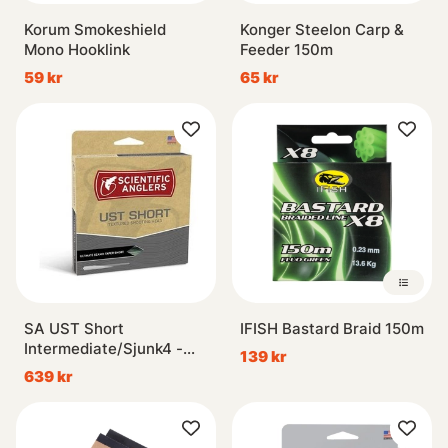
Korum Smokeshield
Konger Steelon Carp &
Mono Hooklink
Feeder 150m
59 kr
65 kr
SA UST Short
IFISH Bastard Braid 150m
Intermediate/Sjunk4 -
139 kr
#8/9 - 34g
639 kr