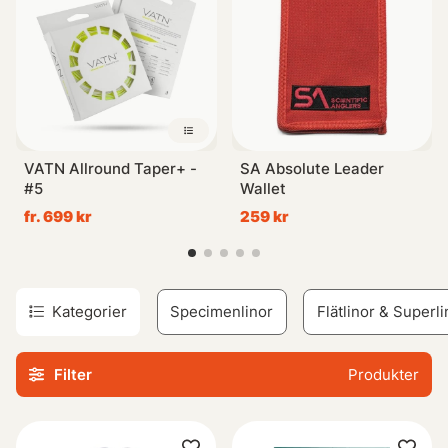
på dina behov och preferenser. Så oavsett om du är
nybörjare eller erfaren sportfiskare ser vi fram emot att
hjälpa dig med allt från val av linor till själva utforskandet
ute vid vattnet!
VATN Allround Taper+ -
SA Absolute Leader
#5
Wallet
fr. 699 kr
259 kr
Kategorier
Specimenlinor
Flätlinor & Superli
Filter
Produkter