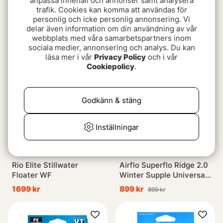
anpassa innehåll och annonser samt analysera
trafik. Cookies kan komma att användas för
Rio Premier Striper
Rio Premier Midge Tip
personlig och icke personlig annonsering. Vi
Intermediate
Hover F/S1
delar även information om din användning av vår
webbplats med våra samarbetspartners inom
1399 kr
1399 kr
sociala medier, annonsering och analys. Du kan
läsa mer i vår
Privacy Policy
och i vår
Cookiepolicy
.
Godkänn & stäng
Inställningar
Rio Elite Stillwater
Airflo Superflo Ridge 2.0
Floater WF
Winter Supple Universal
Taper Floating
1699 kr
899 kr
899 kr