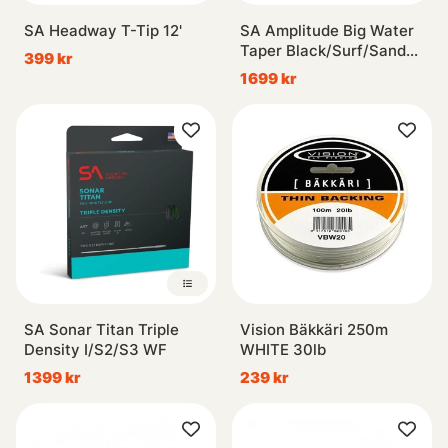
SA Headway T-Tip 12'
SA Amplitude Big Water
Taper Black/Surf/Sand
399 kr
WF
1699 kr
SA Sonar Titan Triple
Vision Bäkkäri 250m
Density I/S2/S3 WF
WHITE 30lb
1399 kr
239 kr