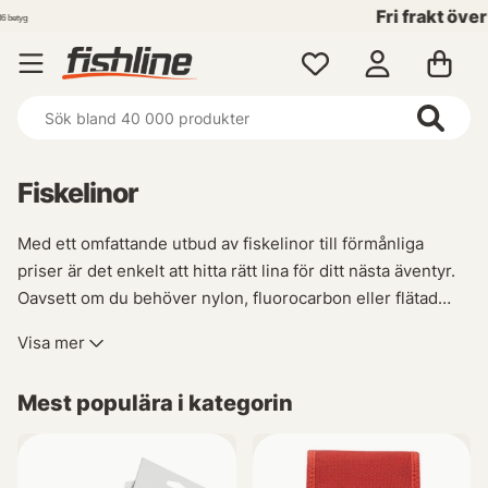
Fri frakt över 699 kr!
Fiskelinor
Med ett omfattande utbud av fiskelinor till förmånliga
priser är det enkelt att hitta rätt lina för ditt nästa äventyr.
Oavsett om du behöver nylon, fluorocarbon eller flätad
fiskelina har vi vad du letar efter. Vårt sortiment inkluderar
Visa mer
även specialanpassade linor såsom fluglinor och tafsar
som passar perfekt till olika spön. Vi vet att det kan vara
Mest populära i kategorin
överväldigande att välja rätt typ av lina för din specifika
haspel- eller multiplikatorrulle, men oroa dig inte – våra
experter finns här för att ge personlig vägledning baserat