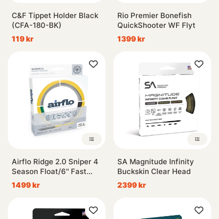
C&F Tippet Holder Black
Rio Premier Bonefish
(CFA-180-BK)
QuickShooter WF Flyt
119 kr
1399 kr
Airflo Ridge 2.0 Sniper 4
SA Magnitude Infinity
Season Float/6'' Fast
Buckskin Clear Head
Interm. tip
1499 kr
2399 kr