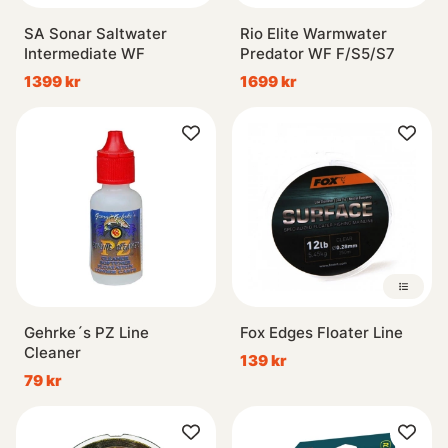
SA Sonar Saltwater
Rio Elite Warmwater
Intermediate WF
Predator WF F/S5/S7
1399 kr
1699 kr
Gehrke´s PZ Line
Fox Edges Floater Line
Cleaner
139 kr
79 kr