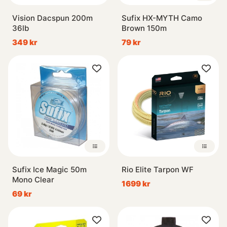
Vision Dacspun 200m
Sufix HX-MYTH Camo
36lb
Brown 150m
349 kr
79 kr
Sufix Ice Magic 50m
Rio Elite Tarpon WF
Mono Clear
1699 kr
69 kr