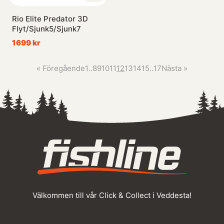
Rio Elite Predator 3D
Flyt/Sjunk5/Sjunk7
1699 kr
«
Föregående
1
..
8
9
10
11
12
13
14
15
..
17
Nästa
»
Välkommen till vår Click & Collect i Veddesta!