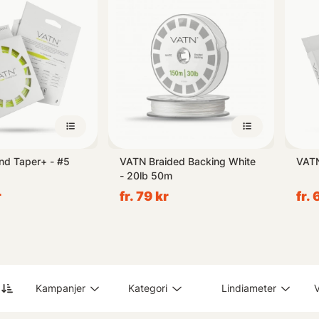
nd Taper+ - #5
VATN Braided Backing White
VATN
- 20lb 50m
r
fr. 79 kr
fr.
Kampanjer
Kategori
Lindiameter