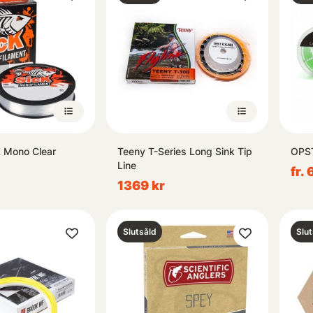
k Mono Clear
Teeny T-Series Long Sink Tip
OPST
Line
fr.
1369 kr
Slutsåld
Slut