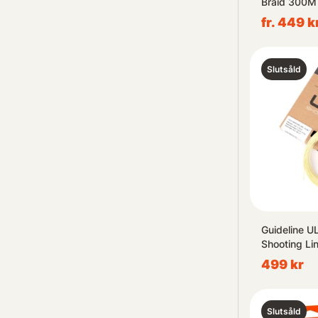
Braid 300M
fr. 449 k
Slutsåld
Guideline U
Shooting Li
499 kr
Slutsåld