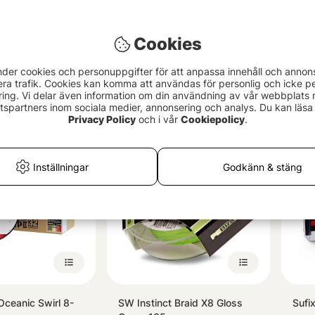
Cookies
r Convert Body
Frödin Salar Catch DH #7/8
Fröd
nder cookies och personuppgifter för att anpassa innehåll och annon
(32g, 10m)
S7/S
era trafik. Cookies kan komma att användas för personlig och icke pe
ing. Vi delar även information om din användning av vår webbplats
999 kr
995
spartners inom sociala medier, annonsering och analys. Du kan läsa 
Privacy Policy
och i vår
Cookiepolicy
.
Inställningar
Godkänn & stäng
ceanic Swirl 8-
SW Instinct Braid X8 Gloss
Sufi