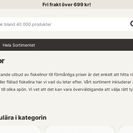
Fri frakt över 699 kr!
Hela Sortimentet
or
nde utbud av fiskelinor till förmånliga priser är det enkelt att hitta 
ler flätad fiskelina har vi vad du letar efter. Vårt sortiment inklude
till olika spön. Vi vet att det kan vara överväldigande att välja rätt ty
a experter finns här för att ge personlig vägledning baserat på dina 
r vi fram emot att hjälpa dig med allt från val av linor till själva utfor
lära i kategorin