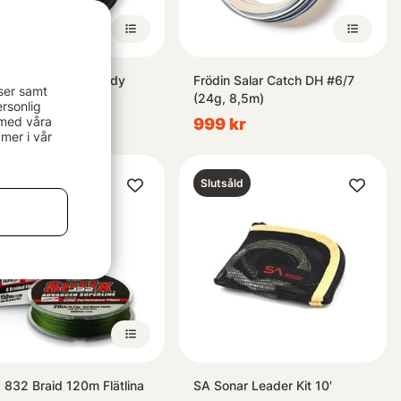
in Salar Convert Body
Frödin Salar Catch DH #6/7
ser samt
8
(24g, 8,5m)
rsonlig
 med våra
 kr
999 kr
mer i vår
Slutsåld
x 832 Braid 120m Flätlina
SA Sonar Leader Kit 10'