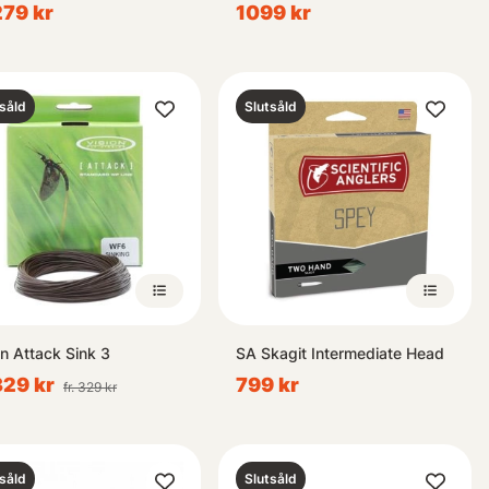
 279 kr
1099 kr
såld
Slutsåld
on Attack Sink 3
SA Skagit Intermediate Head
 329 kr
799 kr
fr. 329 kr
såld
Slutsåld