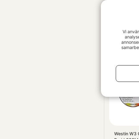
Frödin Sala
Vi anvä
S5/S6
analys
annonser
995 kr
samarbet
Westin W3 O