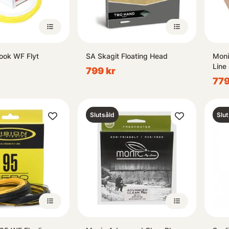
rook WF Flyt
SA Skagit Floating Head
Moni
Line 
799 kr
779
Slutsåld
Slut