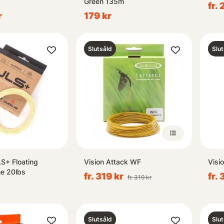
Green 135m
fr.
r
179 kr
Slutsåld
Slut
LS+ Floating
Vision Attack WF
Visi
ne 20lbs
fr. 319 kr
fr.
fr. 319 kr
Slutsåld
Slut