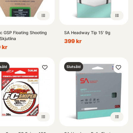
c GSP Floating Shooting
SA Headway Tip 15' 9g
Skjutlina
399 kr
 kr
såld
Slutsåld