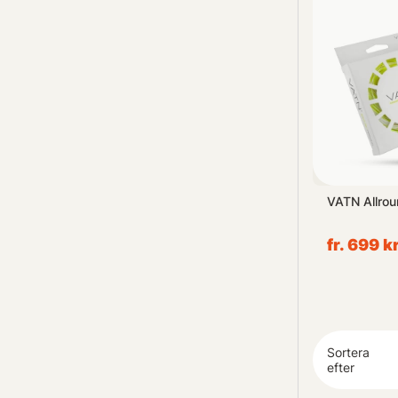
h Infinity
Vision Bäkkäri / Backing 50m
VATN Allrou
White 20lb
79 kr
fr. 699 k
Sortera
efter