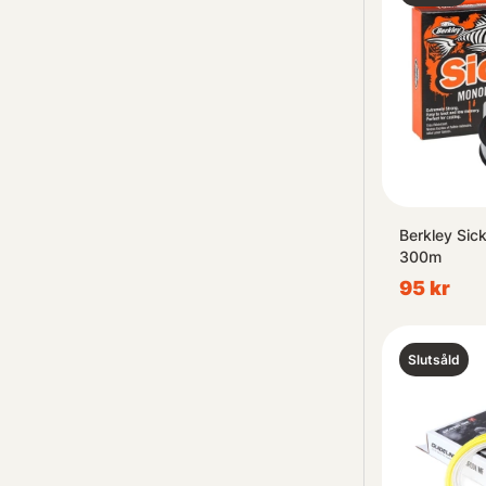
Berkley Sic
300m
95 kr
Slutsåld