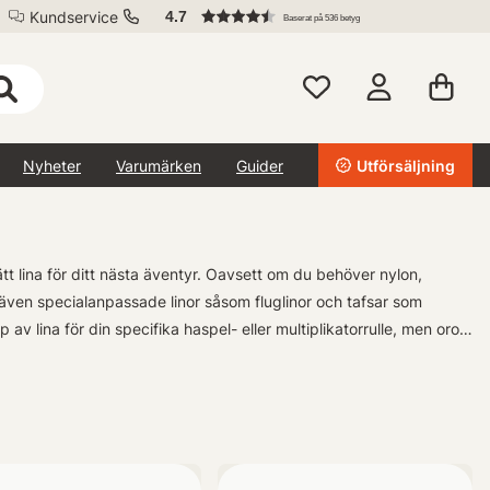
Kundservice
4.7
Baserat på 536 betyg
Nyheter
Varumärken
Guider
Utförsäljning
rätt lina för ditt nästa äventyr. Oavsett om du behöver nylon,
rar även specialanpassade linor såsom fluglinor och tafsar som
p av lina för din specifika haspel- eller multiplikatorrulle, men oroa
behov och preferenser. Så oavsett om du är nybörjare eller erfaren
skandet ute vid vattnet!