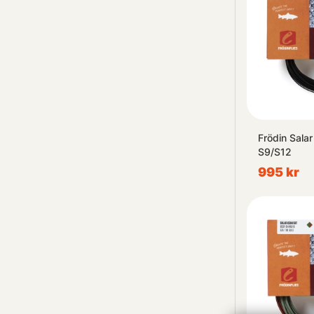
Frödin Sala
S9/S12
995 kr