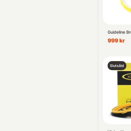
Guideline B
999 kr
Slutsåld