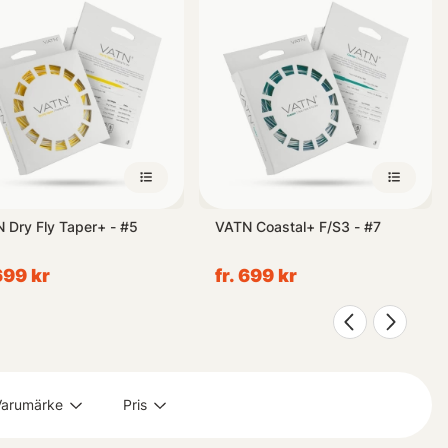
 Dry Fly Taper+ - #5
VATN Coastal+ F/S3 - #7
 699 kr
fr. 699 kr
Varumärke
Pris