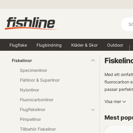
Flugfiske
Flugbindning
Kläder & Skor
Outdoor
Fiskelin
Fiskelinor
Specimenlinor
Med ett omfatta
Flätlinor & Superlinor
fluorocarbon el
passar perfekt 
Nylonlinor
dig inte – vår
Fluorocarbonlinor
Visa mer
sportfiskare se
Flugfiskelinor
Mest popu
Pimpellinor
Tillbehör Fiskelinor