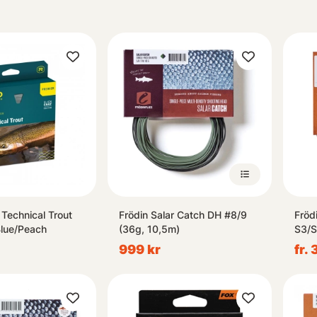
 Technical Trout
Frödin Salar Catch DH #8/9
Fröd
lue/Peach
(36g, 10,5m)
S3/
999 kr
fr.