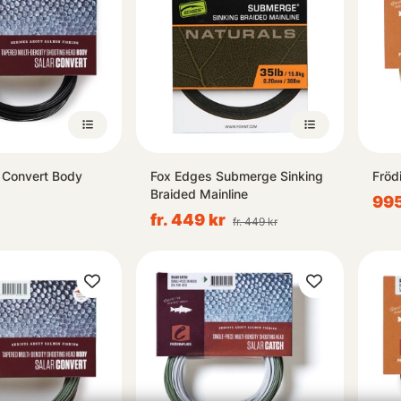
r Convert Body
Fox Edges Submerge Sinking
Fröd
Braided Mainline
995
fr. 449 kr
fr. 449 kr