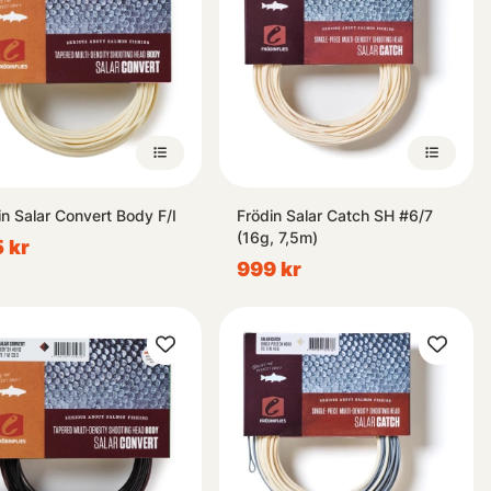
in Salar Convert Body F/I
Frödin Salar Catch SH #6/7
(16g, 7,5m)
 kr
999 kr