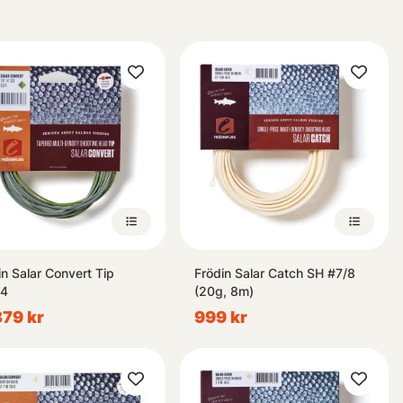
in Salar Convert Tip
Frödin Salar Catch SH #7/8
S4
(20g, 8m)
 379 kr
999 kr