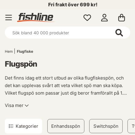
Fri frakt över 699 kr!
Hem
Flugfiske
Flugspön
Det finns idag ett stort utbud av olika flugfiskespön, och
det kan upplevas svårt att veta vilket spö man ska köpa.
Vilket flugspö som passar just dig beror framförallt på 1.
Hur mycket pengar du är villig att lägga och 2. Vilken typ
Visa mer
av fiske du främst tänkt att utföra.
Ett bra flugspö kan kosta
i princip hur mycket som helst men också fås relativt
billigt, så det är viktigt att du köper det spö som passar
Kategorier
Enhandsspön
Switchspön
T
både ditt fiske och din plånbok samtidigt som det är bra att