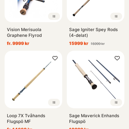
Vision Merisuola
Sage Igniter Spey Rods
Graphene Flyrod
(4-delat)
fr. 9999 kr
15999 kr
15999 kr
Loop 7X Tvåhands
Sage Maverick Enhands
Flugspö MF
Flugspö