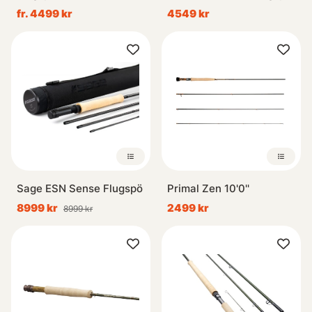
fr. 4499 kr
4549 kr
Sage ESN Sense Flugspö
Primal Zen 10'0''
8999 kr
2499 kr
8999 kr