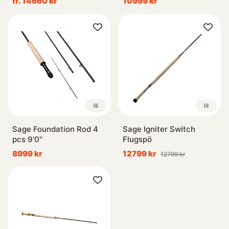
fr. 14660 kr
10999 kr
Sage Foundation Rod 4
Sage Igniter Switch
pcs 9'0''
Flugspö
8999 kr
12799 kr
12799 kr