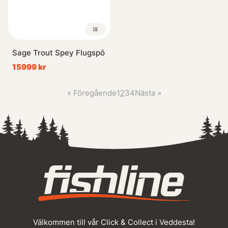
Sage Trout Spey Flugspö
15999 kr
«
Föregående
1
2
3
4
Nästa
»
Välkommen till vår Click & Collect i Veddesta!