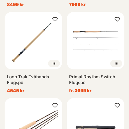
8499 kr
7969 kr
Loop Trak Tvåhands
Primal Rhythm Switch
Flugspö
Flugspö
4545 kr
fr. 3699 kr