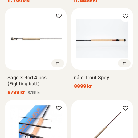
fr. 7649 kr
fr. 8899 kr
Sage X Rod 4 pcs
nám Trout Spey
(Fighting butt)
8899 kr
8799 kr
8799 kr