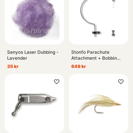
Senyos Laser Dubbing -
Stonfo Parachute
Lavender
Attachment + Bobbin
Rest
35 kr
649 kr