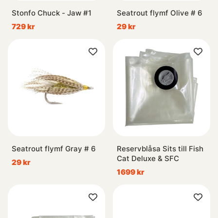
Stonfo Chuck - Jaw #1
Seatrout flymf Olive # 6
729 kr
29 kr
Seatrout flymf Gray # 6
Reservblåsa Sits till Fish
Cat Deluxe & SFC
29 kr
1699 kr