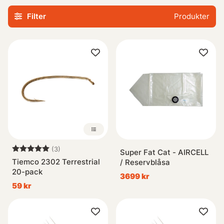
runtom, förutom spö, lina och rulle så behövs det oftast
Filter
Produkter
mer än så, vi har Vadarbyxor, vadarskor, vadarjackor,
flytringar, flugvästar, väskor i alla dessa former mm. Så
även här är vi säkra på att tillgodose dina behov.
Om du mot
förmodan inte hittar det du söker så vill vi naturligtvis lösa
det, kontakta oss då så ska vi göra allt vi kan för att
tillfredsställa ditt önskemål.
Betyg:
5.0 utav 5 stjärnor
(3)
Super Fat Cat - AIRCELL
Tiemco 2302 Terrestrial
/ Reservblåsa
20-pack
3699 kr
59 kr