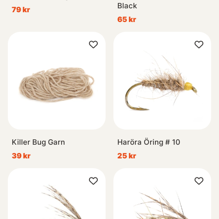
Black
79 kr
65 kr
Killer Bug Garn
Haröra Öring # 10
39 kr
25 kr