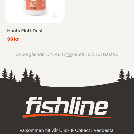
Hunts Fluff Dust
99 kr
«
Föregående
1
..
45
46
47
48
49
50
51
52
..
107
Nästa
»
Välkommen till vår Click & Collect i Veddesta!