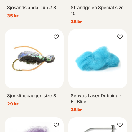
Sjösandslända Dun # 8
Strandgölen Special size
10
35 kr
35 kr
Sjunklinebaggen size 8
Senyos Laser Dubbing -
FL Blue
29 kr
35 kr