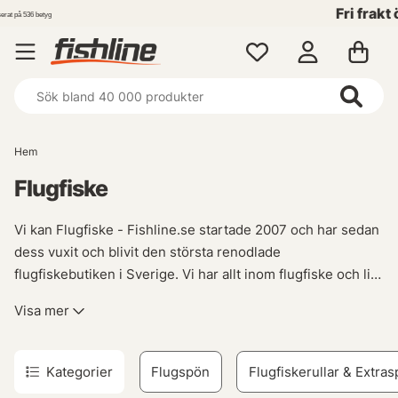
Fri frakt över 699 kr!
Hem
Flugfiske
Vi kan Flugfiske - Fishline.se startade 2007 och har sedan
dess vuxit och blivit den största renodlade
flugfiskebutiken i Sverige. Vi har allt inom flugfiske och lite
till. Vi har produkter från de flesta stora varumärkena inom
Visa mer
flugfiske, Guideline, Scott, Sage, Rio, Vision, Loop, Ross
Reels mfl. Så när det är dags för ett nytt Flugspö, fluglina,
flugrulle så lovar vi att vi har nåt som passar dig.
När det
Kategorier
Flugspön
Flugfiskerullar & Extras
kommer till flugfiske så finns det väldigt mycket utrustning