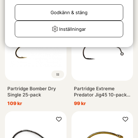
Single
bottenplatta
69 kr
1999 kr
Godkänn & stäng
Inställningar
Partridge Bomber Dry
Partridge Extreme
Single 25-pack
Predator Jig45 10-pack -
#6/0
109 kr
99 kr