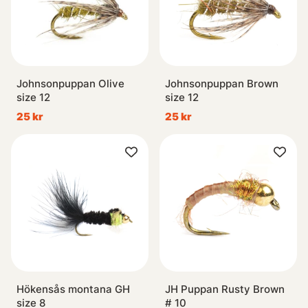
Johnsonpuppan Olive
Johnsonpuppan Brown
size 12
size 12
25 kr
25 kr
Hökensås montana GH
JH Puppan Rusty Brown
size 8
# 10