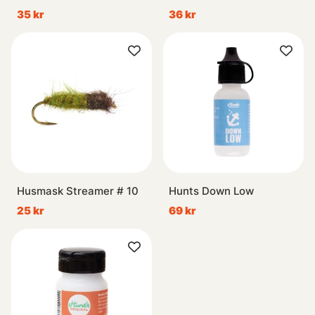
35 kr
36 kr
Husmask Streamer # 10
Hunts Down Low
25 kr
69 kr