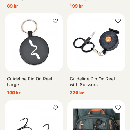
Yellow
Lime Green
69 kr
199 kr
Guideline Pin On Reel
Guideline Pin On Reel
Large
with Scissors
199 kr
229 kr