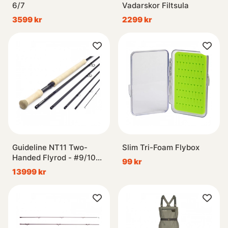
6/7
Vadarskor Filtsula
3599 kr
2299 kr
Guideline NT11 Two-
Slim Tri-Foam Flybox
Handed Flyrod - #9/10
99 kr
14'9''
13999 kr