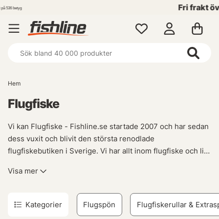
Fri frakt över 699 kr!
Hem
Flugfiske
Vi kan Flugfiske - Fishline.se startade 2007 och har sedan
dess vuxit och blivit den största renodlade
flugfiskebutiken i Sverige. Vi har allt inom flugfiske och lite
till. Vi har produkter från de flesta stora varumärkena inom
Visa mer
flugfiske, Guideline, Scott, Sage, Rio, Vision, Loop, Ross
Reels mfl. Så när det är dags för ett nytt Flugspö, fluglina,
flugrulle så lovar vi att vi har nåt som passar dig.
När det
Kategorier
Flugspön
Flugfiskerullar & Extras
kommer till flugfiske så finns det väldigt mycket utrustning