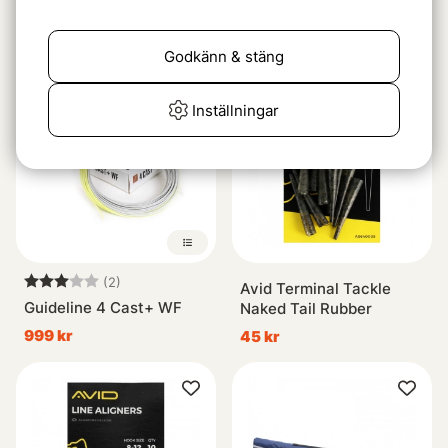
Spoon 26in
Rings
449 kr
99 kr
Godkänn & stäng
Inställningar
Betyg:
3.0 utav 5 stjärnor
(2)
Avid Terminal Tackle
Guideline 4 Cast+ WF
Naked Tail Rubber
999 kr
45 kr