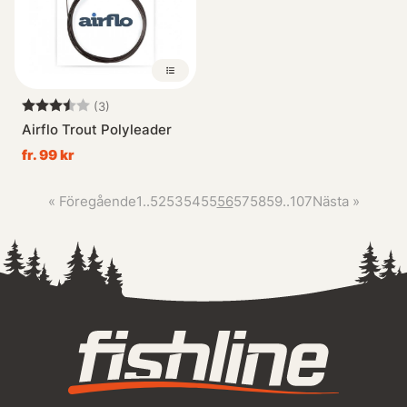
Betyg:
3.7 utav 5 stjärnor
(3)
Airflo Trout Polyleader
fr. 99 kr
«
Föregående
1
..
52
53
54
55
56
57
58
59
..
107
Nästa
»