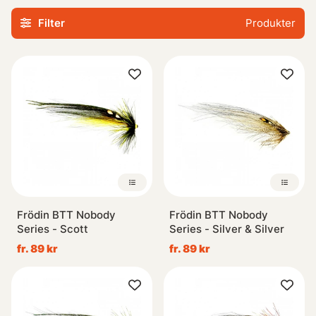
runtom, förutom spö, lina och rulle så behövs det oftast
Filter
Produkter
mer än så, vi har Vadarbyxor, vadarskor, vadarjackor,
flytringar, flugvästar, väskor i alla dessa former mm. Så
även här är vi säkra på att tillgodose dina behov.
Om du mot
förmodan inte hittar det du söker så vill vi naturligtvis lösa
det, kontakta oss då så ska vi göra allt vi kan för att
tillfredsställa ditt önskemål.
Frödin BTT Nobody
Frödin BTT Nobody
Series - Scott
Series - Silver & Silver
fr. 89 kr
fr. 89 kr