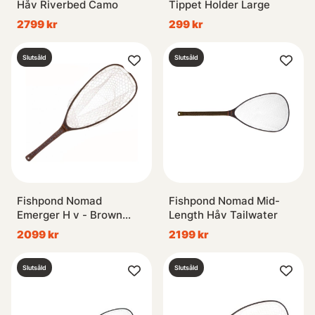
Håv Riverbed Camo
Tippet Holder Large
2799 kr
299 kr
Slutsåld
Slutsåld
Fishpond Nomad
Fishpond Nomad Mid-
Emerger H v - Brown
Length Håv Tailwater
Trout
2099 kr
2199 kr
Slutsåld
Slutsåld