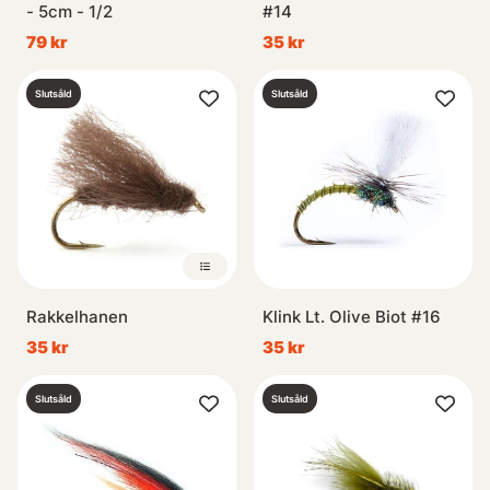
- 5cm - 1/2
#14
79 kr
35 kr
Slutsåld
Slutsåld
Rakkelhanen
Klink Lt. Olive Biot #16
35 kr
35 kr
Slutsåld
Slutsåld