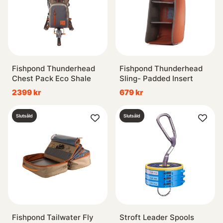
Fishpond Thunderhead
Fishpond Thunderhead
Chest Pack Eco Shale
Sling- Padded Insert
2399 kr
679 kr
Slutsåld
Slutsåld
Fishpond Tailwater Fly
Stroft Leader Spools