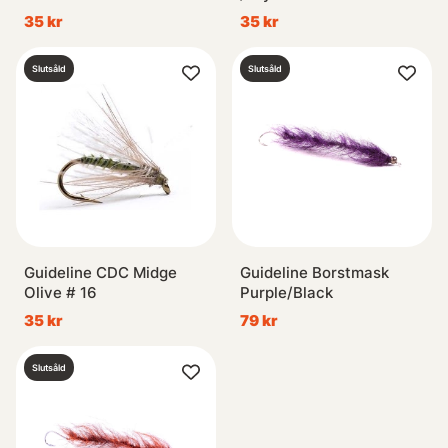
35 kr
35 kr
Slutsåld
Slutsåld
Guideline CDC Midge
Guideline Borstmask
Olive # 16
Purple/Black
35 kr
79 kr
Slutsåld