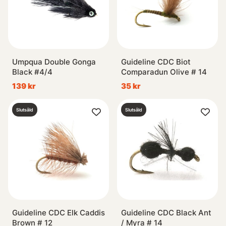
Umpqua Double Gonga
Guideline CDC Biot
Black #4/4
Comparadun Olive # 14
139 kr
35 kr
Slutsåld
Slutsåld
Guideline CDC Elk Caddis
Guideline CDC Black Ant
Brown # 12
/ Myra # 14