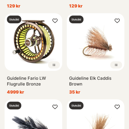
129 kr
129 kr
Slutsåld
Slutsåld
Guideline Fario LW
Guideline Elk Caddis
Flugrulle Bronze
Brown
4999 kr
35 kr
Slutsåld
Slutsåld