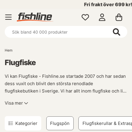
Fri frakt över 699 kr!
Hem
Flugfiske
Vi kan Flugfiske - Fishline.se startade 2007 och har sedan
dess vuxit och blivit den största renodlade
flugfiskebutiken i Sverige. Vi har allt inom flugfiske och lite
till. Vi har produkter från de flesta stora varumärkena inom
Visa mer
flugfiske, Guideline, Scott, Sage, Rio, Vision, Loop, Ross
Reels mfl. Så när det är dags för ett nytt Flugspö, fluglina,
flugrulle så lovar vi att vi har nåt som passar dig.
När det
Kategorier
Flugspön
Flugfiskerullar & Extras
kommer till flugfiske så finns det väldigt mycket utrustning