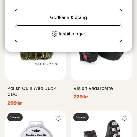
Stripped Quill
249 kr
69 kr
Godkänn & stäng
Slutsåld
Slutsåld
Inställningar
Polish Quill Wild Duck
Vision Vadarbälte
CDC
229 kr
299 kr
Slutsåld
Slutsåld