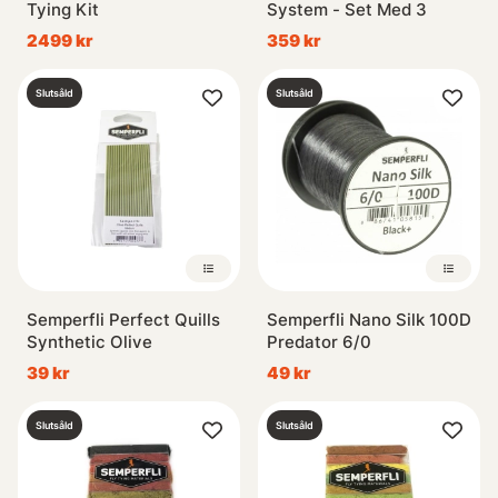
Tying Kit
System - Set Med 3
2499 kr
359 kr
Slutsåld
Slutsåld
Semperfli Perfect Quills
Semperfli Nano Silk 100D
Synthetic Olive
Predator 6/0
39 kr
49 kr
Slutsåld
Slutsåld