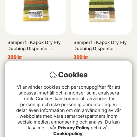
Semperfli Kapok Dry Fly
Semperfli Kapok Dry Fly
Dubbing Dispenser
Dubbing Dispenser
Mayflies
399 kr
399 kr
Slutsåld
Slutsåld
Cookies
Vi använder cookies och personuppgifter för att
anpassa innehåll och annonser samt analysera
trafik. Cookies kan komma att användas för
personlig och icke personlig annonsering. Vi
delar även information om din användning av vår
webbplats med våra samarbetspartners inom
sociala medier, annonsering och analys. Du kan
läsa mer i vår
Privacy Policy
och i vår
Cookiepolicy
.
Polish Quill Hand
Selected CDC