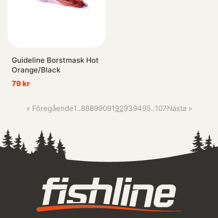
Guideline Borstmask Hot
Orange/Black
79 kr
«
Föregående
1
..
88
89
90
91
92
93
94
95
..
107
Nästa
»