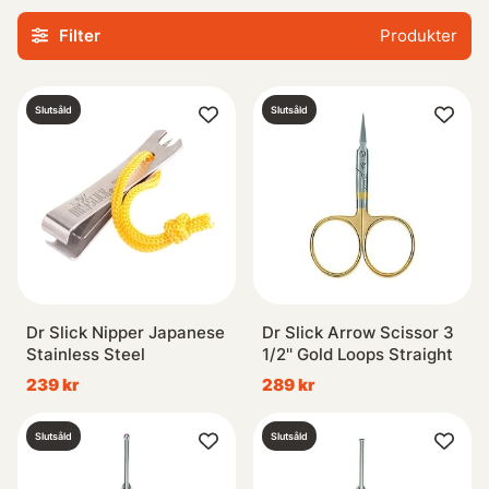
runtom, förutom spö, lina och rulle så behövs det oftast
Filter
Produkter
mer än så, vi har Vadarbyxor, vadarskor, vadarjackor,
flytringar, flugvästar, väskor i alla dessa former mm. Så
även här är vi säkra på att tillgodose dina behov.
Om du mot
Slutsåld
Slutsåld
förmodan inte hittar det du söker så vill vi naturligtvis lösa
det, kontakta oss då så ska vi göra allt vi kan för att
tillfredsställa ditt önskemål.
Dr Slick Nipper Japanese
Dr Slick Arrow Scissor 3
Stainless Steel
1/2'' Gold Loops Straight
239 kr
289 kr
Slutsåld
Slutsåld