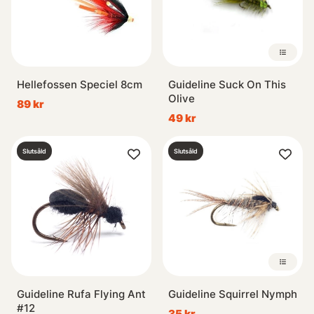
Hellefossen Speciel 8cm
Guideline Suck On This
Olive
89 kr
49 kr
Slutsåld
Slutsåld
Guideline Rufa Flying Ant
Guideline Squirrel Nymph
#12
35 kr