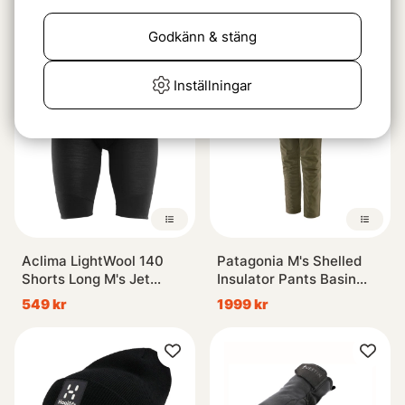
Longs Kids Navy Blazer
m. Handtag
549 kr
599 kr
Godkänn & stäng
Inställningar
Aclima LightWool 140
Patagonia M's Shelled
Shorts Long M's Jet
Insulator Pants Basin
Black
Green
549 kr
1999 kr