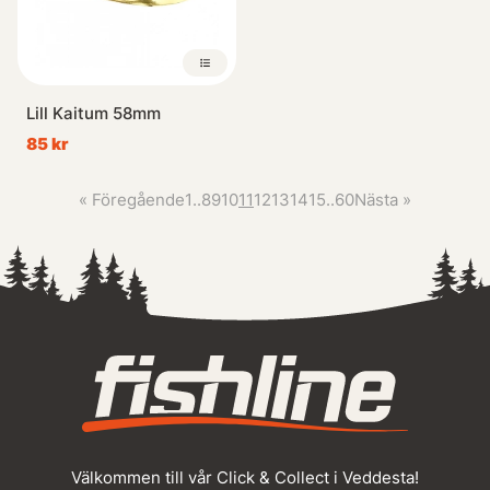
Lill Kaitum 58mm
85 kr
«
Föregående
1
..
8
9
10
11
12
13
14
15
..
60
Nästa
»
Välkommen till vår Click & Collect i Veddesta!