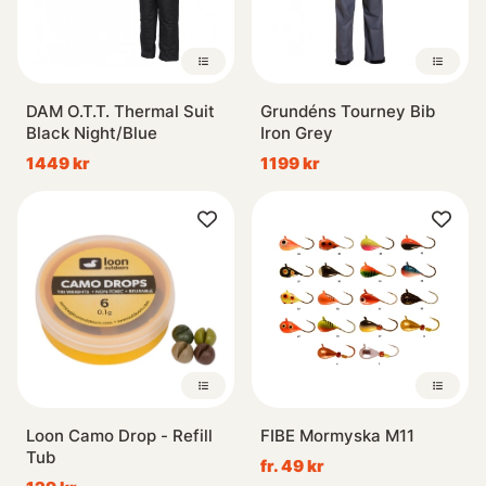
DAM O.T.T. Thermal Suit
Grundéns Tourney Bib
Black Night/Blue
Iron Grey
1449 kr
1199 kr
Loon Camo Drop - Refill
FIBE Mormyska M11
Tub
fr. 49 kr