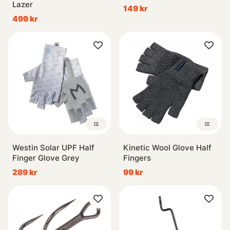
Lazer
149 kr
499 kr
Westin Solar UPF Half
Kinetic Wool Glove Half
Finger Glove Grey
Fingers
289 kr
99 kr