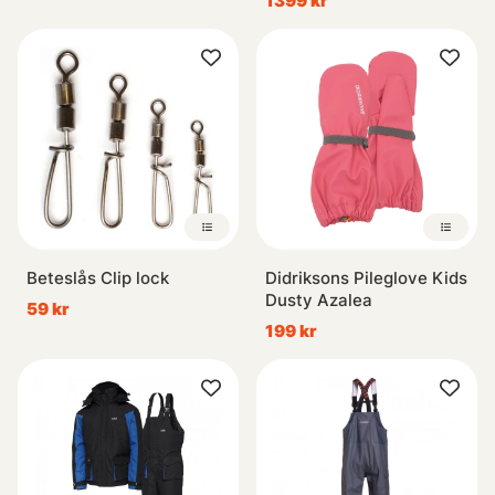
1399 kr
Beteslås Clip lock
Didriksons Pileglove Kids
Dusty Azalea
59 kr
199 kr