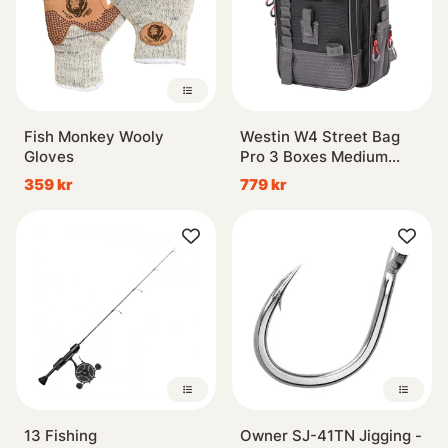
Fish Monkey Wooly
Westin W4 Street Bag
Gloves
Pro 3 Boxes Medium
Titanium Black
359 kr
779 kr
13 Fishing
Owner SJ-41TN Jigging -