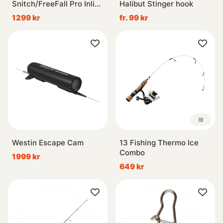
Snitch/FreeFall Pro Inline
Halibut Stinger hook
Ice Combo
1299 kr
fr. 99 kr
Westin Escape Cam
13 Fishing Thermo Ice
Combo
1999 kr
649 kr