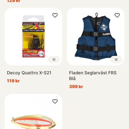
129 kr
Decoy Quattro X-S21
Fladen Seglarväst FRS
Blå
119 kr
399 kr