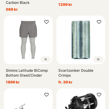
Carbon Black
1299 kr
569 kr
Simms Latitude BiComp
Svartzonker Double
Bottom Steel/Cinder
Crimps
1899 kr
fr. 39 kr