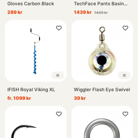
Gloves Carbon Black
TechFace Pants Basin
Green
289 kr
1439 kr
1439 kr
IFISH Royal Viking XL
Wiggler Flash Eye Swivel
fr. 1099 kr
39 kr