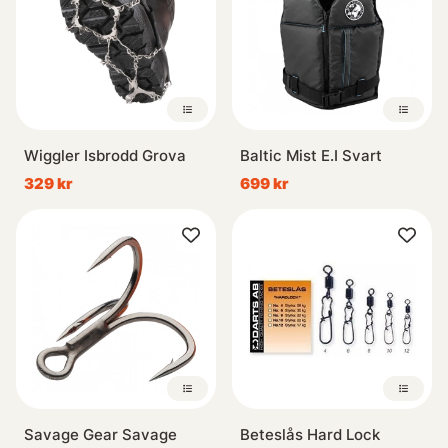
Wiggler Isbrodd Grova
Baltic Mist E.I Svart
329 kr
699 kr
Savage Gear Savage
Beteslås Hard Lock