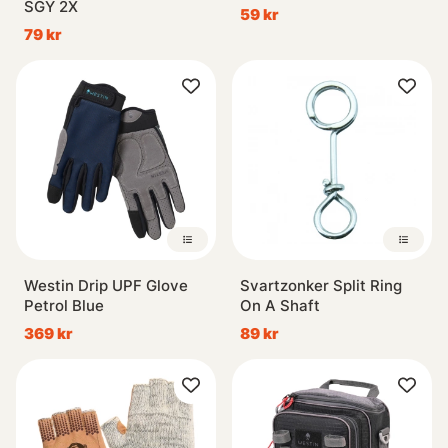
SGY 2X
59 kr
79 kr
Westin Drip UPF Glove
Svartzonker Split Ring
Petrol Blue
On A Shaft
369 kr
89 kr