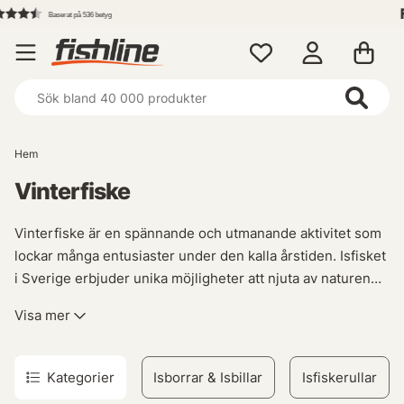
Fri frakt över 699 kr!
Hem
Vinterfiske
Vinterfiske är en spännande och utmanande aktivitet som
lockar många entusiaster under den kalla årstiden. Isfisket
i Sverige erbjuder unika möjligheter att njuta av naturen
samtidigt som man jagar efter predatorerna under isen.
Visa mer
För att lyckas med vinterfisket krävs rätt utrustning, och
här på vår plattform hittar du allt du behöver för en
Kategorier
Isborrar & Isbillar
Isfiskerullar
framgångsrik fisketur på isen. Från isolerade popup-tält till