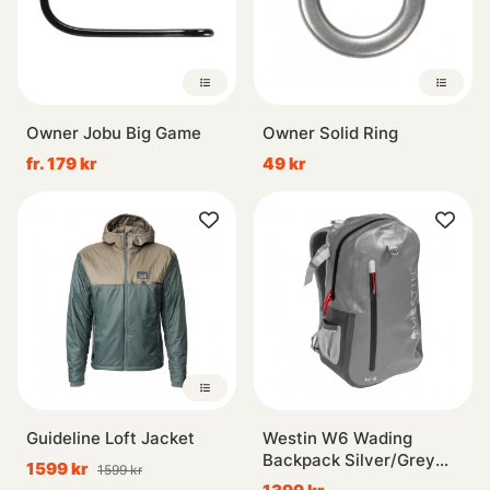
Owner Jobu Big Game
Owner Solid Ring
fr. 179 kr
49 kr
Guideline Loft Jacket
Westin W6 Wading
Backpack Silver/Grey
1599 kr
1599 kr
25L