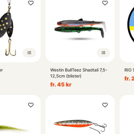
er
Westin BullTeez Shadtail 7,5-
RIO 
12,5cm (blister)
fr.
fr. 45 kr