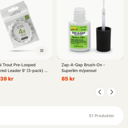
 Trout Pre-Looped
Zap-A-Gap Brush-On -
red Leader 9' (3-pack) -
Superlim m/pensel
0,18mm
139 kr
85 kr
51
Produkter