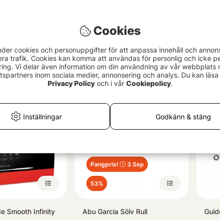
Cookies
Fluorocarbon 50m
Hurricane 3 Krok
Guid
nder cookies och personuppgifter för att anpassa innehåll och annon
Blac
49 kr
era trafik. Cookies kan komma att användas för personlig och icke pe
ing. Vi delar även information om din användning av vår webbplats
89 
spartners inom sociala medier, annonsering och analys. Du kan läsa 
Privacy Policy
och i vår
Cookiepolicy
.
Inställningar
Godkänn & stäng
Pangpris!
3 Sep
53%
e Smooth Infinity
Abu Garcia Sölv Rull
Guid