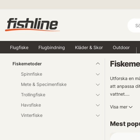
Flugfiske
Flugbindning
Kläder & Skor
Outdoor
Fiskeme
Fiskemetoder
Spinnfiske
Utforska en mä
Mete & Specimenfiske
att anpassa dit
vattnet.
Trollingfiske
Havsfiske
Visa mer
Vi strävar stä
Vinterfiske
samlade kunska
Mest popu
Berätta gärna 