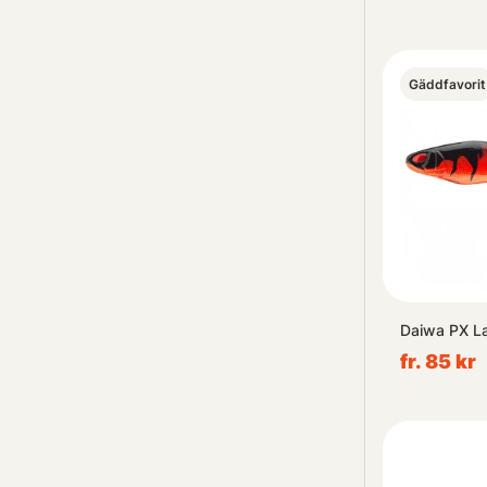
Gäddfavorit
Daiwa PX L
fr. 85 kr