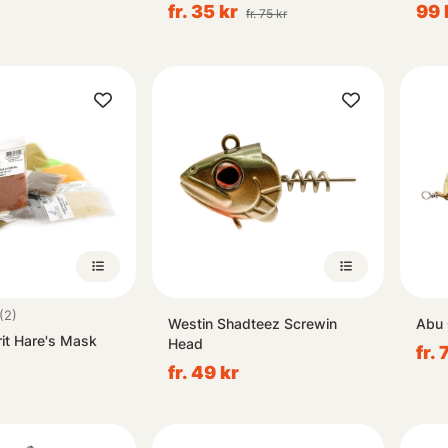
fr. 35 kr
99 
fr. 75 kr
5.0 utav 5 stjärnor
(2)
Westin Shadteez Screwin
Abu 
rit Hare's Mask
Head
fr. 
fr. 49 kr