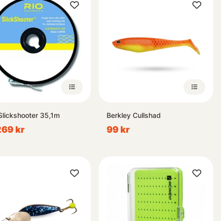
Slickshooter 35,1m
Berkley Cullshad
 269 kr
99 kr