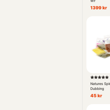
WF
1399 kr
Betyg:
Natures Spi
Dubbing
45 kr