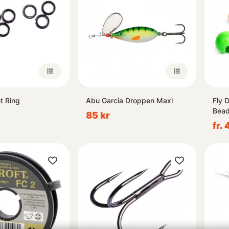
t Ring
Abu Garcia Droppen Maxi
Fly 
Bea
85 kr
fr. 