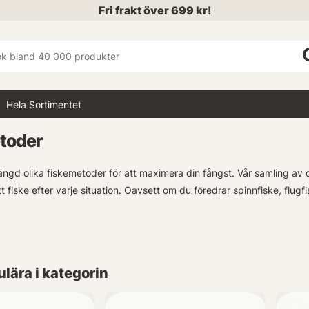
Fri frakt över 699 kr!
Hela Sortimentet
toder
ngd olika fiskemetoder för att maximera din fångst. Vår samling av d
t fiske efter varje situation. Oavsett om du föredrar spinnfiske, flugfis
ndigt efter att utvidga vårt sortiment med nya och specialiserade m
p kan vi erbjuda produkter som passar både nybörjare och erfarna 
lära i kategorin
om några andra unika fiskemetoder som du skulle vilja se i vårt sortim