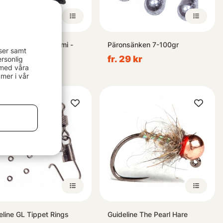
eline Sunray Tsunami -
Päronsänken 7-100gr
ser samt
k
fr. 29 kr
rsonlig
 med våra
kr
mer i vår
eline GL Tippet Rings
Guideline The Pearl Hare