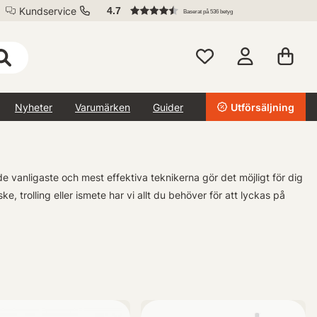
Kundservice
4.7
Baserat på 536 betyg
Nyheter
Varumärken
Guider
Utförsäljning
e vanligaste och mest effektiva teknikerna gör det möjligt för dig
ke, trolling eller ismete har vi allt du behöver för att lyckas på
etoder såsom havsfiske, speciemenfiske och vinterfiske. Genom vår
sportfiskare.
ent! Vi är dedikerade till att ge dig de bästa verktygen oavsett