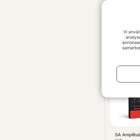
Stroft FC2 
Vi anvä
fr. 159 kr
analys
annonser
samarbet
SA Amplitud