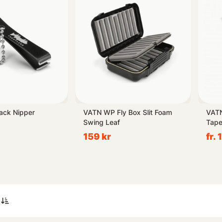
 väljer när det kommer till sport-och friluftsliv.
lack Nipper
VATN WP Fly Box Slit Foam
VATN
Swing Leaf
Tape
4X 
159 kr
fr. 