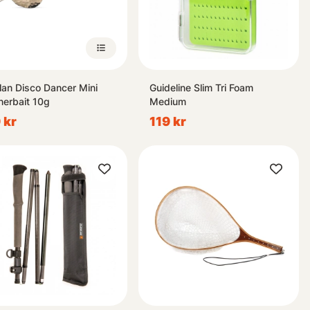
lan Disco Dancer Mini
Guideline Slim Tri Foam
nerbait 10g
Medium
 kr
119 kr