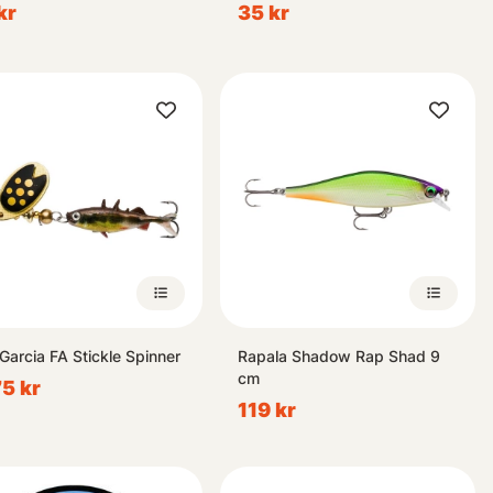
kr
35 kr
Garcia FA Stickle Spinner
Rapala Shadow Rap Shad 9
cm
75 kr
119 kr