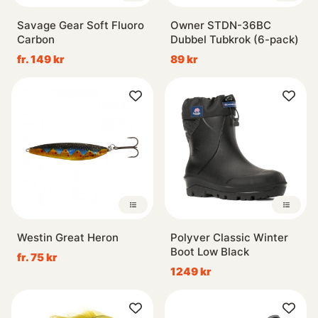
Savage Gear Soft Fluoro
Owner STDN-36BC
Carbon
Dubbel Tubkrok (6-pack)
fr. 149 kr
89 kr
Westin Great Heron
Polyver Classic Winter
Boot Low Black
fr. 75 kr
1249 kr