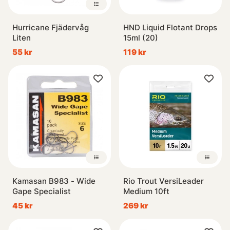
Hurricane Fjädervåg
HND Liquid Flotant Drops
Liten
15ml (20)
55 kr
119 kr
Kamasan B983 - Wide
Rio Trout VersiLeader
Gape Specialist
Medium 10ft
45 kr
269 kr