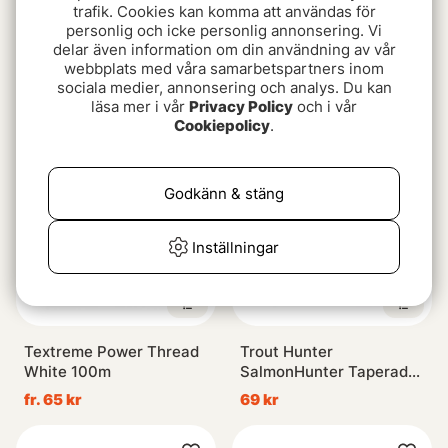
trafik. Cookies kan komma att användas för
personlig och icke personlig annonsering. Vi
delar även information om din användning av vår
Umpqua Jungle Junkie
Patagonia Stealth
webbplats med våra samarbetspartners inom
Maldonado Fire Tiger
Switch Pack 5L RVGP
sociala medier, annonsering och analys. Du kan
fr. 109 kr
999 kr
läsa mer i vår
Privacy Policy
och i vår
Cookiepolicy
.
Godkänn & stäng
Inställningar
Textreme Power Thread
Trout Hunter
White 100m
SalmonHunter Taperad
Tafs 9ft
fr. 65 kr
69 kr