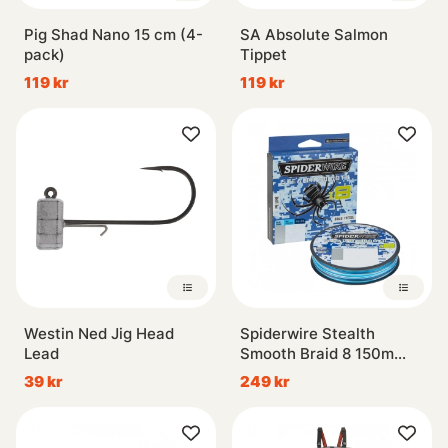
Pig Shad Nano 15 cm (4-
SA Absolute Salmon
pack)
Tippet
119 kr
119 kr
Westin Ned Jig Head
Spiderwire Stealth
Lead
Smooth Braid 8 150m
Blue Camo
39 kr
249 kr