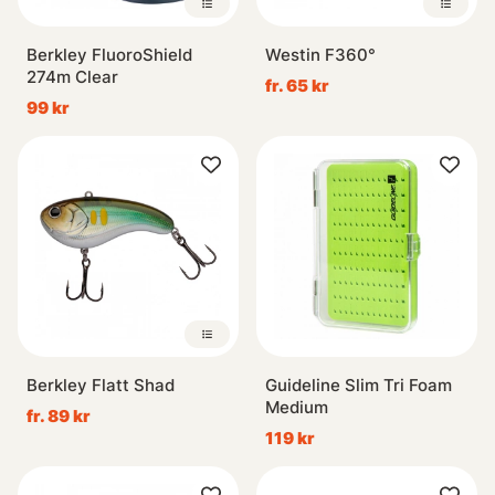
Berkley FluoroShield
Westin F360°
274m Clear
fr. 65 kr
99 kr
Berkley Flatt Shad
Guideline Slim Tri Foam
Medium
fr. 89 kr
119 kr