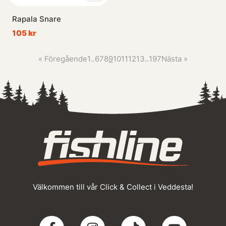
Rapala Snare
105 kr
«
Föregående
1
..
6
7
8
9
10
11
12
13
..
197
Nästa
»
Välkommen till vår Click & Collect i Veddesta!