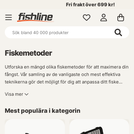
Fri frakt över 699 kr!
Fiskemetoder
Utforska en mängd olika fiskemetoder för att maximera din
fångst. Vår samling av de vanligaste och mest effektiva
teknikerna gör det möjligt för dig att anpassa ditt fiske
efter varje situation. Oavsett om du föredrar spinnfiske,
Visa mer
flugfiske, trolling eller ismete har vi allt du behöver för att
lyckas på vattnet.
Mest populära i kategorin
Vi strävar ständigt efter att utvidga vårt sortiment med nya
och specialiserade metoder såsom havsfiske,