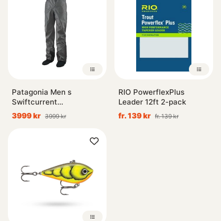
Patagonia Men s
RIO PowerflexPlus
Swiftcurrent
Leader 12ft 2-pack
Midjevadare
3999 kr
fr. 139 kr
3999 kr
fr. 139 kr