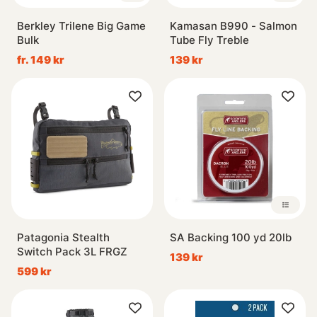
Berkley Trilene Big Game
Kamasan B990 - Salmon
Bulk
Tube Fly Treble
fr. 149 kr
139 kr
Patagonia Stealth
SA Backing 100 yd 20lb
Switch Pack 3L FRGZ
139 kr
599 kr