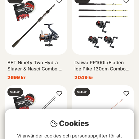
BFT Ninety Two Hydra
Daiwa PR100L/Fladen
Slayer & Nasci Combo 8'
Ice Pike 130cm Combo
-100g
Vänster 3-Pack
2699 kr
2049 kr
Slutsåld
Slutsåld
Cookies
Vi använder cookies och personuppgifter för att