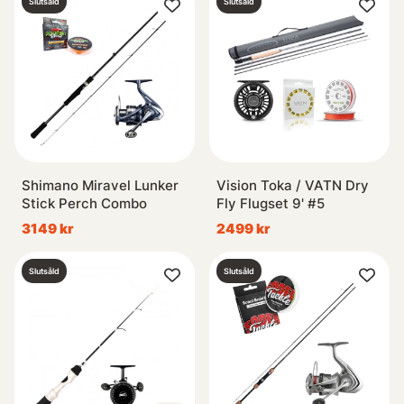
Slutsåld
Slutsåld
Shimano Miravel Lunker
Vision Toka / VATN Dry
Stick Perch Combo
Fly Flugset 9' #5
3149 kr
2499 kr
Slutsåld
Slutsåld