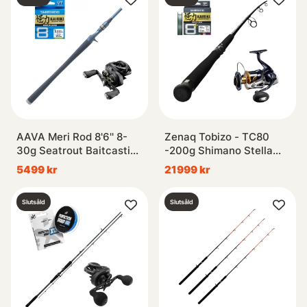
AAVA Meri Rod 8'6'' 8-
Zenaq Tobizo - TC80
30g Seatrout Baitcasting
-200g Shimano Stella
Combo
Combo
5499 kr
21999 kr
Slutsåld
Slutsåld