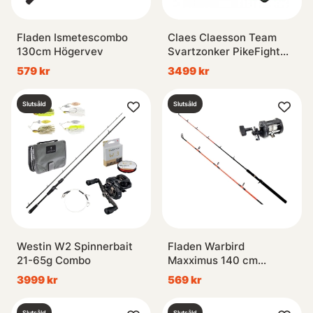
Fladen Ismetescombo
Claes Claesson Team
130cm Högervev
Svartzonker PikeFight
Combo 2020
579 kr
3499 kr
Slutsåld
Slutsåld
Westin W2 Spinnerbait
Fladen Warbird
21-65g Combo
Maxximus 140 cm
Högervev
3999 kr
569 kr
Slutsåld
Slutsåld