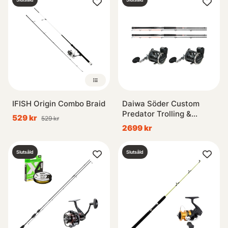
IFISH Origin Combo Braid
Daiwa Söder Custom
Predator Trolling &
529 kr
529 kr
Okuma Convector LC
2699 kr
CV-20D Combo 2-Pack
Slutsåld
Slutsåld