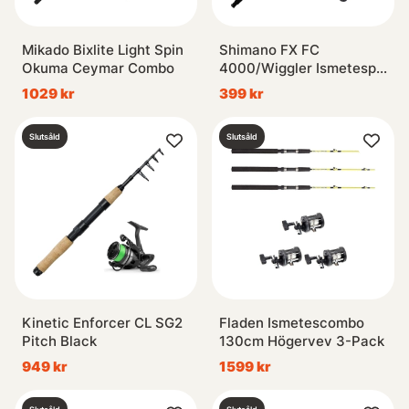
Mikado Bixlite Light Spin
Shimano FX FC
Okuma Ceymar Combo
4000/Wiggler Ismetespö
Soft 118,5 cm Combo
1029 kr
399 kr
Slutsåld
Slutsåld
Kinetic Enforcer CL SG2
Fladen Ismetescombo
Pitch Black
130cm Högervev 3-Pack
949 kr
1599 kr