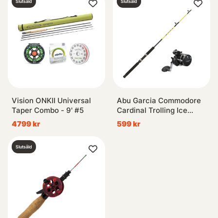
Slutsåld
Slutsåld
Vision ONKII Universal
Abu Garcia Commodore
Taper Combo - 9' #5
Cardinal Trolling Ice
Fishing Combo
4799 kr
599 kr
Slutsåld