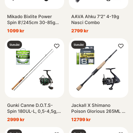
Mikado Bixlite Power
AAVA Ahku 7'2'' 4-19g
Spin 8'/245cm 30-85g
Nasci Combo
Combo
1099 kr
2799 kr
Slutsåld
Slutsåld
Gunki Canne D.O.T.S-
Jackall X Shimano
Spin 180UL-L, 0,5-4,5g,
Poison Glorious 265ML &
2sec Combo
Vanquish Competition
2999 kr
12799 kr
Edition