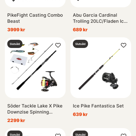
PikeFight Casting Combo
Abu Garcia Cardinal
Beast
Trolling 20LC/Fladen Ice
Pike 130cm Combo
3999 kr
689 kr
Höger
Slutsåld
Slutsåld
Söder Tackle Lake X Pike
Ice Pike Fantastica Set
Downzise Spinning
639 kr
Combo
2299 kr
Slutsåld
Slutsåld