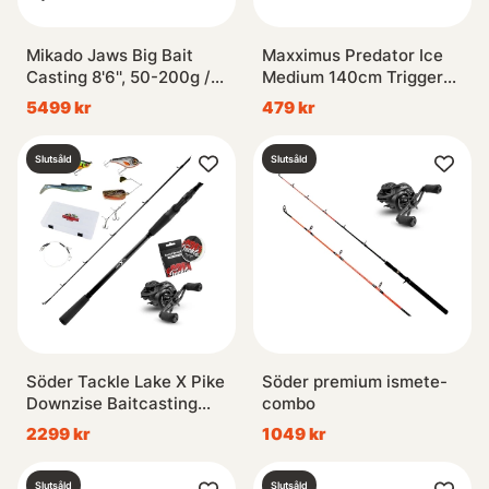
Mikado Jaws Big Bait
Maxximus Predator Ice
Casting 8'6'', 50-200g /
Medium 140cm Trigger
Svivlo Combo
1sec 3-pack
5499 kr
479 kr
Slutsåld
Slutsåld
Söder Tackle Lake X Pike
Söder premium ismete-
Downzise Baitcasting
combo
Combo
2299 kr
1049 kr
Slutsåld
Slutsåld