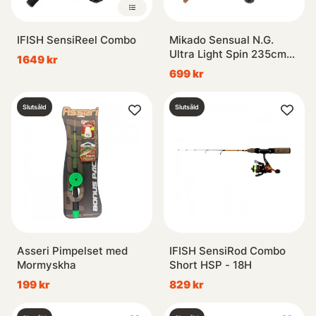
IFISH SensiReel Combo
Mikado Sensual N.G.
Ultra Light Spin 235cm
1649 kr
7'8'' 2-14g Combo
699 kr
Slutsåld
Slutsåld
Asseri Pimpelset med
IFISH SensiRod Combo
Mormyskha
Short HSP - 18H
199 kr
829 kr