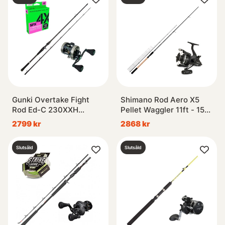
Gunki Overtake Fight
Shimano Rod Aero X5
Rod Ed-C 230XXH
Pellet Waggler 11ft - 15g
Combo
Combo
2799 kr
2868 kr
Slutsåld
Slutsåld