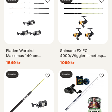
Fladen Warbird
Shimano FX FC
Maxximus 140 cm
4000/Wiggler Ismetespö
Högervev 3-Pack
Soft 118,5 cm 3-Pack
1549 kr
1099 kr
Combo
Slutsåld
Slutsåld