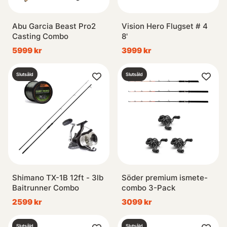
Abu Garcia Beast Pro2
Vision Hero Flugset # 4
Casting Combo
8'
5999 kr
3999 kr
Slutsåld
Slutsåld
Shimano TX-1B 12ft - 3lb
Söder premium ismete-
Baitrunner Combo
combo 3-Pack
2599 kr
3099 kr
Slutsåld
Slutsåld