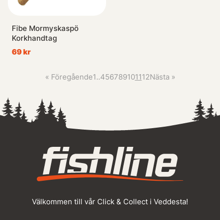
Fibe Mormyskaspö
Korkhandtag
69 kr
«
Föregående
1
..
4
5
6
7
8
9
10
11
12
Nästa
»
Välkommen till vår Click & Collect i Veddesta!