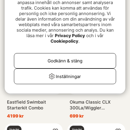
anpassa innehåll och annonser samt analysera
trafik. Cookies kan komma att användas för
personlig och icke personlig annonsering. Vi
Mikado Bixlite Fast Spin
Maxximus Predator
delar även information om din användning av vår
& Pitch Black Combo
Fantastica Set
webbplats med våra samarbetspartners inom
7'3'', 4-18g
899 kr
619 kr
sociala medier, annonsering och analys. Du kan
läsa mer i vår
Privacy Policy
och i vår
Cookiepolicy
.
Slutsåld
Slutsåld
Godkänn & stäng
Inställningar
Eastfield Swimbait
Okuma Classic CLX
Starterkit Combo
300La/Wiggler
ismetespö Strong 118,5
4199 kr
699 kr
cm (rött) Combo
Slutsåld
Slutsåld