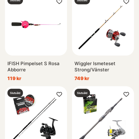
Slutsåld
Slutsåld
IFISH Pimpelset S Rosa
Wiggler Ismeteset
Abborre
Strong/Vänster
119 kr
749 kr
Slutsåld
Slutsåld