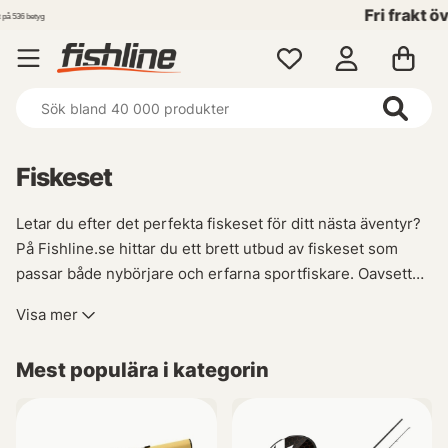
Fri frakt över 699 kr!
Fiskeset
Letar du efter det perfekta fiskeset för ditt nästa äventyr?
På Fishline.se hittar du ett brett utbud av fiskeset som
passar både nybörjare och erfarna sportfiskare. Oavsett
om du föredrar spinnfiske, kastspö eller haspelset har vi
Visa mer
allt du behöver för att komma igång.
Mest populära i kategorin
Våra fiskeset innehåller vanligtvis alla nödvändiga delar,
inklusive fiskespön, rullar och linor från pålitliga
varumärken som garanterat levererar högkvalitativ och