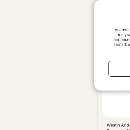
Daiwa Prore
Vi anvä
Assist Sting
analys
annonser
59 kr
samarbet
Westin Add-