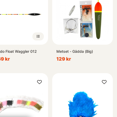
do Float Waggler 012
Metset - Gädda (Big)
69 kr
129 kr