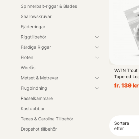
Spinnerbait-riggar & Blades
Shallowskruvar
Fjäderringar
Riggtillbehör
Färdiga Riggar
Flöten
Wirelås
 50m - 5X
Ahrex FW524 - Super Dry Fly
VATN Trout
#16
Tapered Lea
Metset & Metrevar
4X 0,18mm
fr. 89 kr
fr. 139 kr
Flugbindning
Rasselkammare
Kastdobbar
Texas & Carolina Tillbehör
Sortera
efter
Dropshot tillbehör