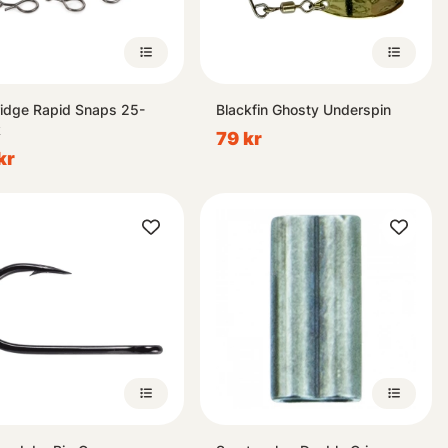
ridge Rapid Snaps 25-
Blackfin Ghosty Underspin
k
79 kr
kr