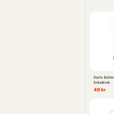
Darts Bott
Enkelkrok
49 kr