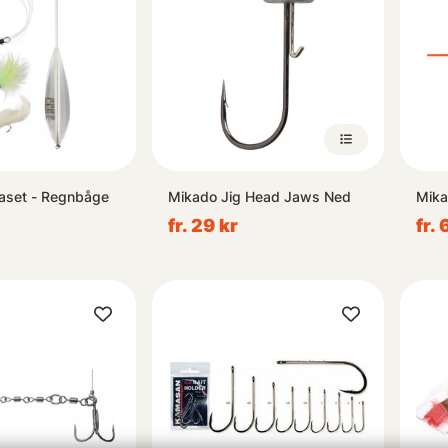
aset - Regnbåge
Mikado Jig Head Jaws Ned
Mika
fr. 29 kr
fr. 