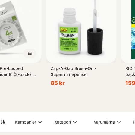
 Pre-Looped
Zap-A-Gap Brush-On -
RIO 
der 9' (3-pack) -
Superlim m/pensel
pack
85 kr
159
Kampanjer
Kategori
Varumärke
P