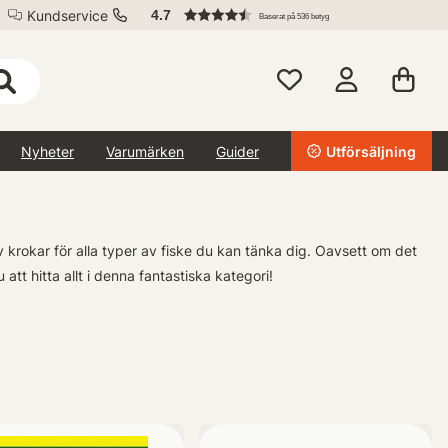
Kundservice
4.7
Baserat på 536 betyg
Nyheter
Varumärken
Guider
Utförsäljning
v krokar för alla typer av fiske du kan tänka dig. Oavsett om det
tt hitta allt i denna fantastiska kategori!
ingers samt tafsar - allt du behöver för att vara helt redo inför din
 & Småplock idag!