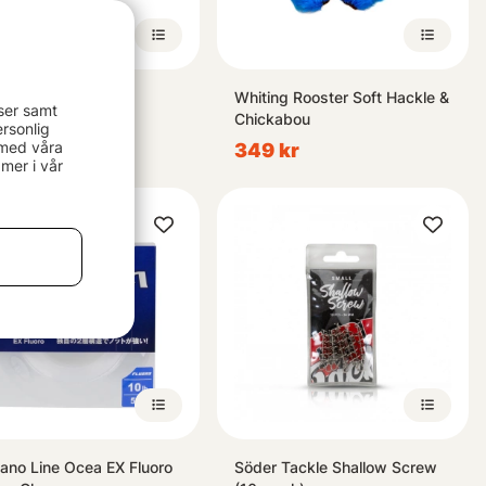
r Long Hair Large
Whiting Rooster Soft Hackle &
ser samt
Chickabou
kr
rsonlig
 med våra
349 kr
mer i vår
ano Line Ocea EX Fluoro
Söder Tackle Shallow Screw