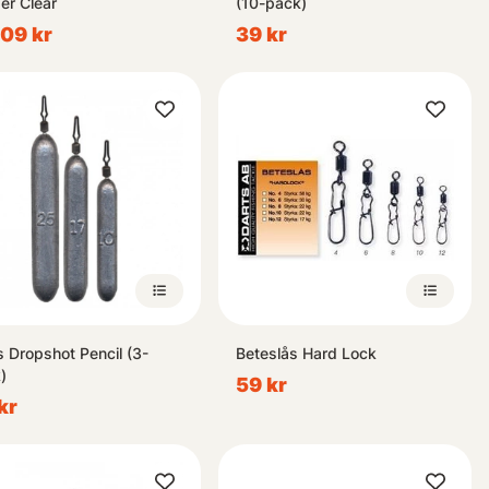
er Clear
(10-pack)
109 kr
39 kr
s Dropshot Pencil (3-
Beteslås Hard Lock
)
59 kr
kr