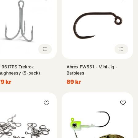
9617PS Trekrok
Ahrex FW551 - Mini Jig -
Oshaughnessy (5-pack)
Barbless
79 kr
89 kr