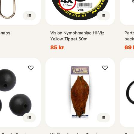
Snaps
Vision Nymphmaniac Hi-Viz
Part
Yellow Tippet 50m
pac
85 kr
69 