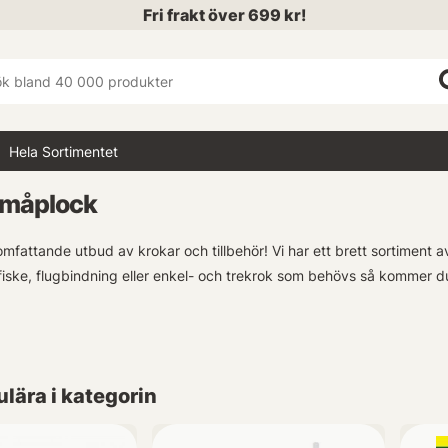
Fri frakt över 699 kr!
Hela Sortimentet
Småplock
mfattande utbud av krokar och tillbehör! Vi har ett brett sortiment a
fiske, flugbindning eller enkel- och trekrok som behövs så kommer du a
er vi även olika tillbehör som vikter, trådlös utrustning (wireless), st
. Utforska vår komplett täckande kategori med produkter inom Krok
lära i kategorin