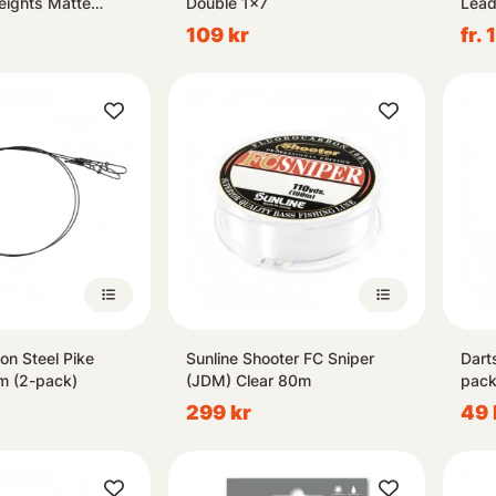
eights Matte
Double 1x7
Lead
109 kr
fr. 
on Steel Pike
Sunline Shooter FC Sniper
Dart
m (2-pack)
(JDM) Clear 80m
pack
299 kr
49 