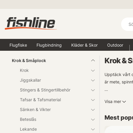
Flugfiske
Flugbindning
Kläder & Skor
Outdoor
Krok & 
Krok & Småplock
Krok
Upptäck vårt o
Jiggskallar
är mete, spinn
Stingers & Stingertillbehör
Dessutom erbjud
Tafsar & Tafsmaterial
Visa mer
nästa fisketur
Sänken & Vikter
Mest popu
Beteslås
Lekande