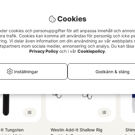
Cookies
x Screw-In Swivel
Kamasan K58 - Bait Hook
Supe
nder cookies och personuppgifter för att anpassa innehåll och annon
er
45 kr
69 
era trafik. Cookies kan komma att användas för personlig och icke pe
ing. Vi delar även information om din användning av vår webbplats
spartners inom sociala medier, annonsering och analys. Du kan läsa 
Privacy Policy
och i vår
Cookiepolicy
.
Inställningar
Godkänn & stäng
It Tungsten
Westin Add-It Shallow Rig
Shim