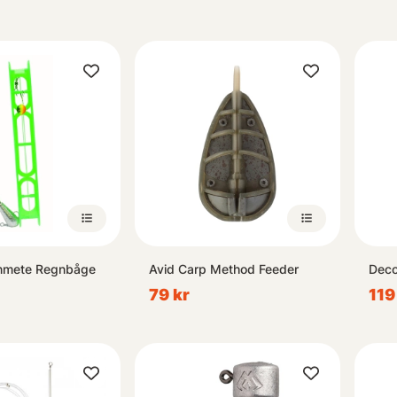
enmete Regnbåge
Avid Carp Method Feeder
Deco
79 kr
119