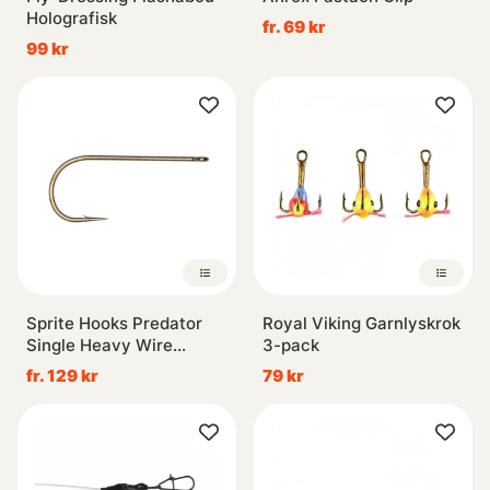
Holografisk
fr. 69 kr
99 kr
Sprite Hooks Predator
Royal Viking Garnlyskrok
Single Heavy Wire
3-pack
Bronze S1087 15-pack
fr. 129 kr
79 kr