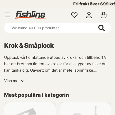
Fri frakt över 699 kr!
Krok & Småplock
Upptäck vårt omfattande utbud av krokar och tillbehör! Vi
har ett brett sortiment av krokar för alla typer av fiske du
kan tänka dig. Oavsett om det är mete, spinnfiske,
flugbindning eller enkel- och trekrok som behövs så
Visa mer
kommer du att hitta allt i denna fantastiska kategori!
Mest populära i kategorin
Dessutom erbjuder vi även olika tillbehör som vikter,
trådlös utrustning (wireless), stingers samt tafsar - allt du
behöver för att vara helt redo inför din nästa fisketur.