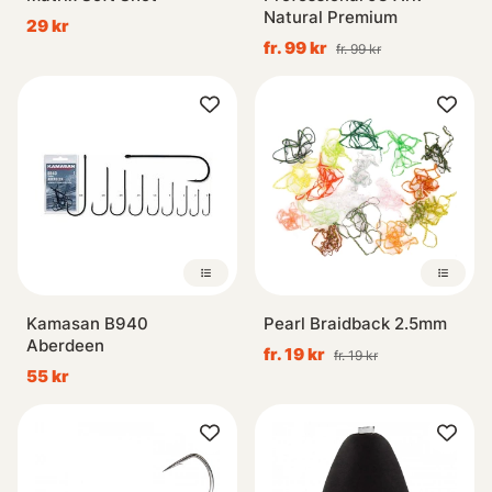
Natural Premium
29 kr
fr. 99 kr
fr. 99 kr
Kamasan B940
Pearl Braidback 2.5mm
Aberdeen
fr. 19 kr
fr. 19 kr
55 kr