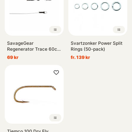
SavageGear
Svartzonker Power Split
Regenerator Trace 60cm
Rings (50-pack)
(3-pack)
69 kr
fr. 139 kr
Tiemco 100 Dry Fly