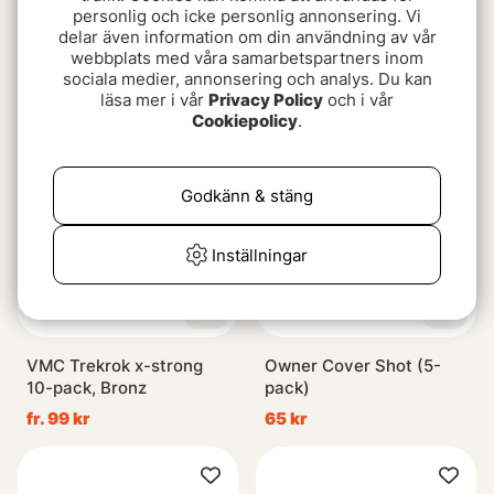
personlig och icke personlig annonsering. Vi
Hurricane Trekrok 4X
Saltwater Neck Hackle
delar även information om din användning av vår
308 Förtennad
webbplats med våra samarbetspartners inom
129 kr
sociala medier, annonsering och analys. Du kan
69 kr
69 kr
läsa mer i vår
Privacy Policy
och i vår
Cookiepolicy
.
Godkänn & stäng
Inställningar
VMC Trekrok x-strong
Owner Cover Shot (5-
10-pack, Bronz
pack)
fr. 99 kr
65 kr