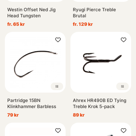
Westin Offset Ned Jig
Ryugi Pierce Treble
Head Tungsten
Brutal
fr. 65 kr
fr. 129 kr
Partridge 15BN
Ahrex HR490B ED Tying
Klinkhammer Barbless
Treble Krok 5-pack
79 kr
89 kr