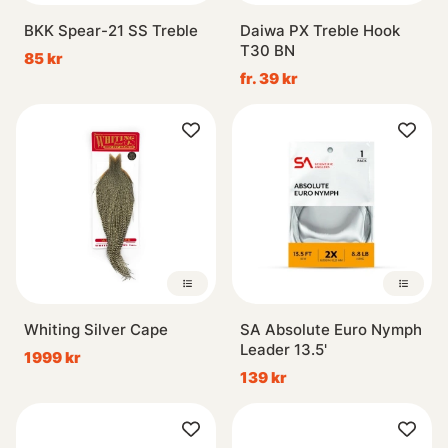
BKK Spear-21 SS Treble
Daiwa PX Treble Hook
T30 BN
85 kr
fr. 39 kr
Whiting Silver Cape
SA Absolute Euro Nymph
Leader 13.5'
1999 kr
139 kr