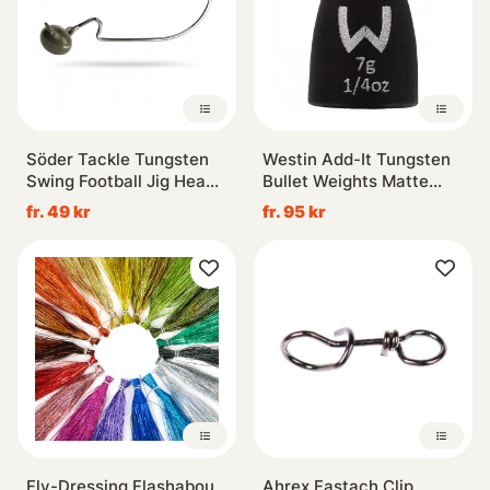
Söder Tackle Tungsten
Westin Add-It Tungsten
Swing Football Jig Head
Bullet Weights Matte
Green, 1pcs
Black
fr. 49 kr
fr. 95 kr
Fly-Dressing Flashabou
Ahrex Fastach Clip