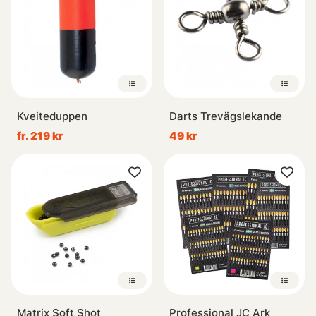
Kveiteduppen
Darts Trevägslekande
fr. 219 kr
49 kr
Matrix Soft Shot
Professional JC Ark