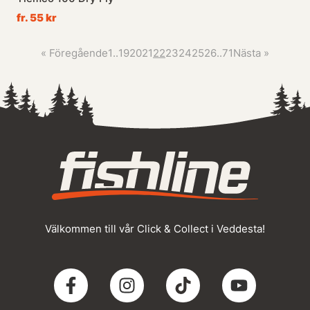
fr. 55 kr
«
Föregående
1
..
19
20
21
22
23
24
25
26
..
71
Nästa
»
Välkommen till vår Click & Collect i Veddesta!