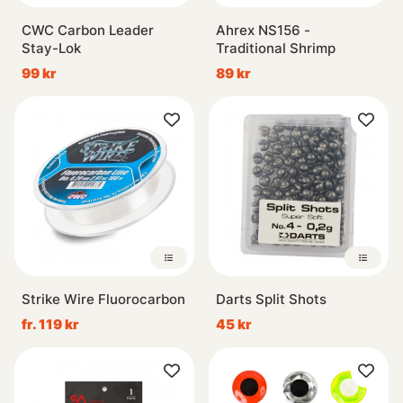
CWC Carbon Leader
Ahrex NS156 -
Stay-Lok
Traditional Shrimp
99 kr
89 kr
Strike Wire Fluorocarbon
Darts Split Shots
fr. 119 kr
45 kr