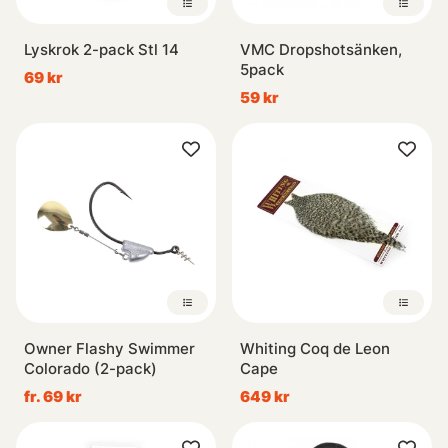
Lyskrok 2-pack Stl 14
VMC Dropshotsänken,
5pack
69 kr
59 kr
Owner Flashy Swimmer
Whiting Coq de Leon
Colorado (2-pack)
Cape
fr. 69 kr
649 kr