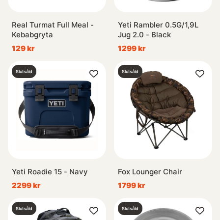
Real Turmat Full Meal -
Yeti Rambler 0.5G/1,9L
Kebabgryta
Jug 2.0 - Black
129 kr
1299 kr
Slutsåld
Slutsåld
Yeti Roadie 15 - Navy
Fox Lounger Chair
2299 kr
1799 kr
Slutsåld
Slutsåld