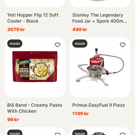
Yeti Hopper Flip 12 Soft
Stanley The Legendary
Cooler - Black
Food Jar + Spork 400ml -
Hammertone Green
3079 kr
499 kr
Slutsåld
Slutsåld
Blå Band - Creamy Pasta
Primus EasyFuel II Piezo
With Chicken
1199 kr
99 kr
Slutsåld
Slutsåld