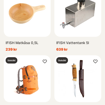
IFISH Matkåsa 0,5L
IFISH Vattentank 5l
239 kr
639 kr
Slutsåld
Slutsåld