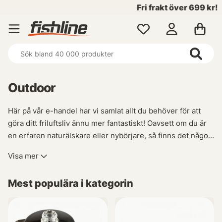
Fri frakt över 699 kr!
Outdoor
Här på vår e-handel har vi samlat allt du behöver för att
göra ditt friluftsliv ännu mer fantastiskt! Oavsett om du är
en erfaren naturälskare eller nybörjare, så finns det något
här för dig. Vi erbjuder ett brett utbud av produkter som
Visa mer
hjälper till att förenkla och berika din tid utomhus.
Mest populära i kategorin
Naturupplevelser väntar runt varje hörn, och med rätt
prylar kan du ta del av dem fullt ut. Vårt sortiment
inkluderar alltifrån tält och sovsäckar till ryggsäckar och