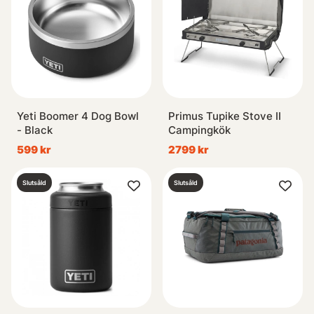
Yeti Boomer 4 Dog Bowl
Primus Tupike Stove II
- Black
Campingkök
599 kr
2799 kr
Slutsåld
Slutsåld