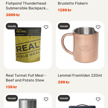
Fishpond Thunderhead
Brusletto Fiskern
Submersible Backpack
1289 kr
Cutthroat Orange
3999 kr
Slutsåld
Slutsåld
Real Turmat Full Meal -
Lemmel Framtiden 220ml
Beef and Potato Stew
299 kr
139 kr
Slutsåld
Slutsåld