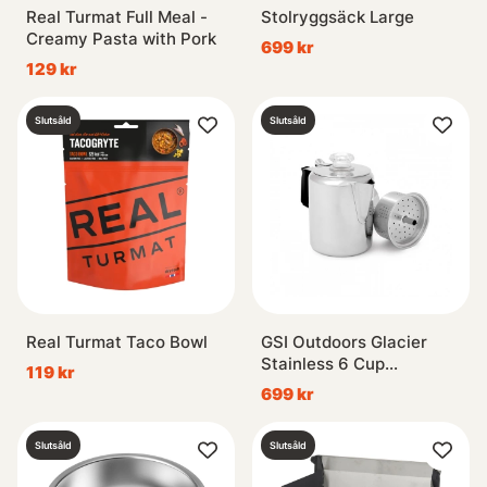
Real Turmat Full Meal -
Stolryggsäck Large
Creamy Pasta with Pork
699 kr
129 kr
Slutsåld
Slutsåld
Real Turmat Taco Bowl
GSI Outdoors Glacier
Stainless 6 Cup
119 kr
Percolator
699 kr
Slutsåld
Slutsåld