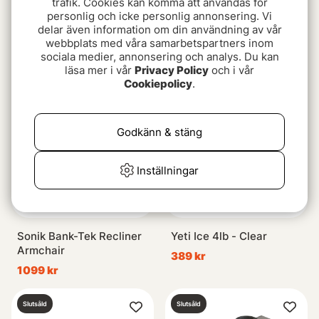
trafik. Cookies kan komma att användas för
personlig och icke personlig annonsering. Vi
Blå Band - Wilderness
Blå Band - Chicken Curry
delar även information om din användning av vår
Stew
With Rice
webbplats med våra samarbetspartners inom
sociala medier, annonsering och analys. Du kan
99 kr
69 kr
läsa mer i vår
Privacy Policy
och i vår
Cookiepolicy
.
Slutsåld
Slutsåld
Godkänn & stäng
Inställningar
Sonik Bank-Tek Recliner
Yeti Ice 4lb - Clear
Armchair
389 kr
1099 kr
Slutsåld
Slutsåld