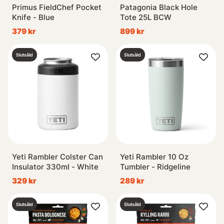
Primus FieldChef Pocket
Patagonia Black Hole
Knife - Blue
Tote 25L BCW
379 kr
899 kr
Slutsåld
Slutsåld
Yeti Rambler Colster Can
Yeti Rambler 10 Oz
Insulator 330ml - White
Tumbler - Ridgeline
329 kr
289 kr
Slutsåld
Slutsåld