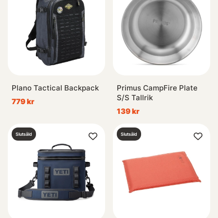
Plano Tactical Backpack
Primus CampFire Plate
S/S Tallrik
779 kr
139 kr
Slutsåld
Slutsåld