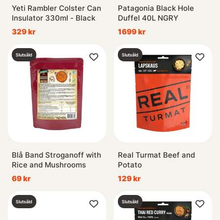
Yeti Rambler Colster Can
Patagonia Black Hole
Insulator 330ml - Black
Duffel 40L NGRY
329 kr
1699 kr
Slutsåld
Slutsåld
Blå Band Stroganoff with
Real Turmat Beef and
Rice and Mushrooms
Potato
69 kr
129 kr
Slutsåld
Slutsåld