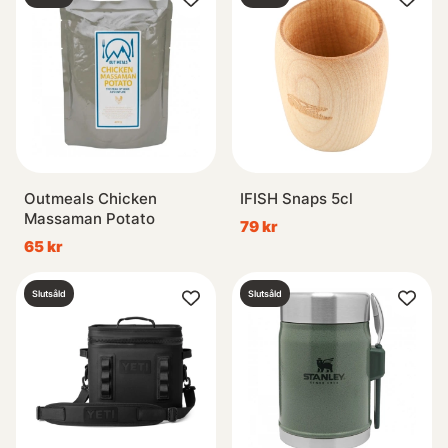
Outmeals Chicken
IFISH Snaps 5cl
Massaman Potato
79 kr
65 kr
Slutsåld
Slutsåld