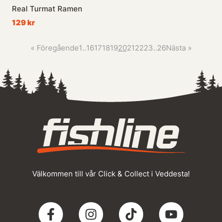
Real Turmat Ramen
129 kr
«
Föregående
1
..
16
17
18
19
20
21
22
23
..
26
Nästa
»
Välkommen till vår Click & Collect i Veddesta!