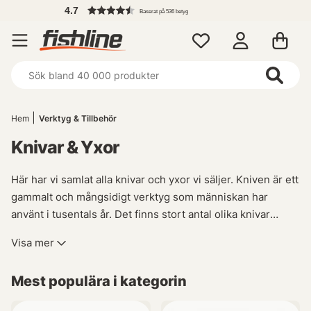
Fr
Baserat på 536 betyg
Hem
Verktyg & Tillbehör
Knivar & Yxor
Här har vi samlat alla knivar och yxor vi säljer. Kniven är ett
gammalt och mångsidigt verktyg som människan har
använt i tusentals år. Det finns stort antal olika knivar
anpassade för olika användningsområden. Täljkniv,
Visa mer
Machete, Överlevnadskniv, Bowiekniv, fällkniv och filékniv
är några olika modeller som är populära.
‘‘
Mest populära i kategorin