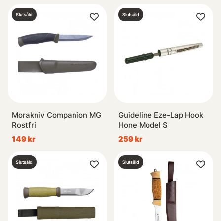
Slutsåld
Slutsåld
Morakniv Companion MG
Guideline Eze-Lap Hook
Rostfri
Hone Model S
149 kr
259 kr
Slutsåld
Slutsåld