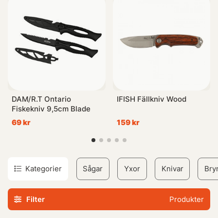
DAM/R.T Ontario
IFISH Fällkniv Wood
Fiskekniv 9,5cm Blade
69 kr
159 kr
Kategorier
Sågar
Yxor
Knivar
Bry
Filter
Produkter