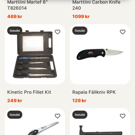
Marttiini Martef 6''
Marttiini Carbon Knife
T826014
240
469 kr
1099 kr
Slutsåld
Slutsåld
Kinetic Pro Fillet Kit
Rapala Fällkniv RPK
249 kr
129 kr
Slutsåld
Slutsåld