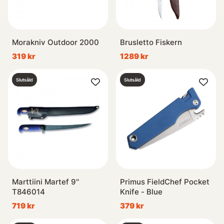
Morakniv Outdoor 2000
Brusletto Fiskern
319 kr
1289 kr
Slutsåld
Slutsåld
Marttiini Martef 9''
Primus FieldChef Pocket
T846014
Knife - Blue
719 kr
379 kr