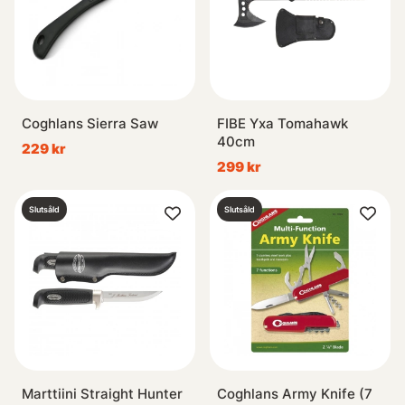
Coghlans Sierra Saw
FIBE Yxa Tomahawk
40cm
229 kr
299 kr
Slutsåld
Slutsåld
Marttiini Straight Hunter
Coghlans Army Knife (7