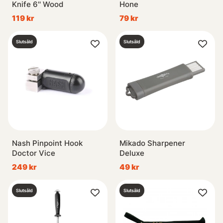
Knife 6'' Wood
Hone
119 kr
79 kr
Slutsåld
Slutsåld
Nash Pinpoint Hook
Mikado Sharpener
Doctor Vice
Deluxe
249 kr
49 kr
Slutsåld
Slutsåld