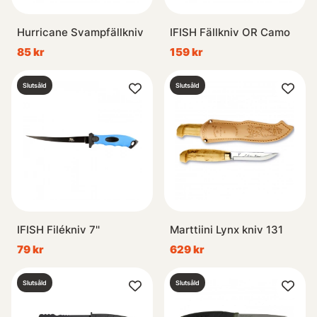
Hurricane Svampfällkniv
IFISH Fällkniv OR Camo
85 kr
159 kr
Slutsåld
Slutsåld
IFISH Filékniv 7''
Marttiini Lynx kniv 131
79 kr
629 kr
Slutsåld
Slutsåld