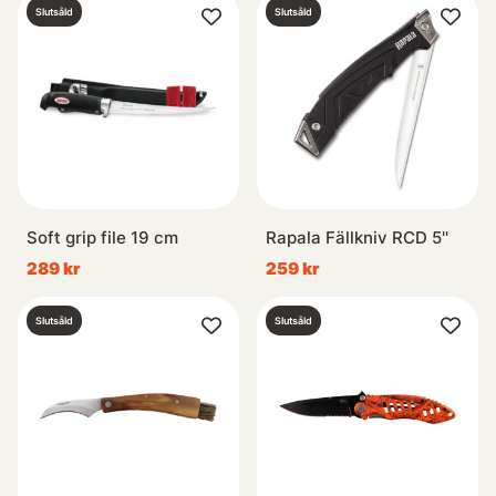
Slutsåld
Slutsåld
Soft grip file 19 cm
Rapala Fällkniv RCD 5''
289 kr
259 kr
Slutsåld
Slutsåld