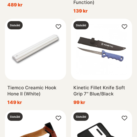
Function)
489 kr
139 kr
Slutsåld
Slutsåld
Tiemco Creamic Hook
Kinetic Fillet Knife Soft
Hone II (White)
Grip 7'' Blue/Black
149 kr
99 kr
Slutsåld
Slutsåld