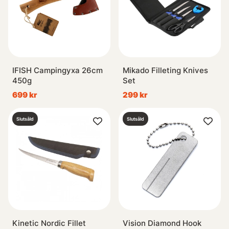
IFISH Campingyxa 26cm
Mikado Filleting Knives
450g
Set
699 kr
299 kr
Slutsåld
Slutsåld
Kinetic Nordic Fillet
Vision Diamond Hook