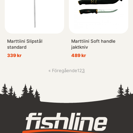
Marttiini Slipstål
Marttiini Soft handle
standard
jaktkniv
339 kr
489 kr
«
Föregående
1
2
3