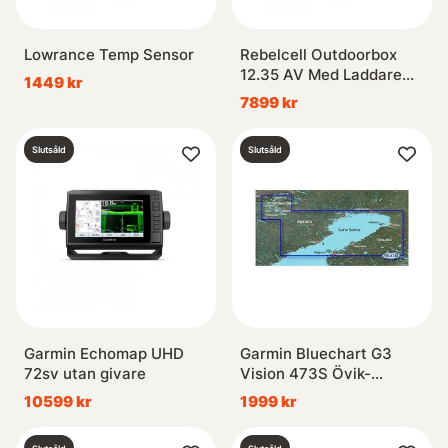
Lowrance Temp Sensor
Rebelcell Outdoorbox
12.35 AV Med Laddare
1449 kr
12.6V10A
7899 kr
Slutsåld
Slutsåld
Garmin Echomap UHD
Garmin Bluechart G3
72sv utan givare
Vision 473S Övik-
Haparanda
10599 kr
1999 kr