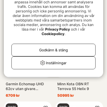
anpassa innehåll och annonser samt analysera
trafik. Cookies kan komma att användas för
personlig och icke personlig annonsering. Vi
Garmin Echomap ULTRA
Garmin GT30-TH
delar även information om din användning av vår
102SV med givare GT56-
Genomskrov DV/SV
webbplats med våra samarbetspartners inom
UHD
500w 425/485 &
24499 kr
7899 kr
sociala medier, annonsering och analys. Du kan
790/850 kHz
läsa mer i vår
Privacy Policy
och i vår
Cookiepolicy
.
Slutsåld
Slutsåld
Godkänn & stäng
Inställningar
Garmin Echomap UHD
Minn Kota OBN RT
62cv utan givare
Terrova 55 Helix 9
Adapterkabel 8 pin ingår
6709 kr
50995 kr
Slutsåld
Slutsåld