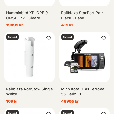
Humminbird XPLORE 9
Railblaza StarPort Pair
CMSI+ Inkl. Givare
Black - Base
19899 kr
419 kr
Slutsåld
Slutsåld
Railblaza RodStow Single
Minn Kota OBN Terrova
White
55 Helix 10
169 kr
48995 kr
Slutsåld
Slutsåld