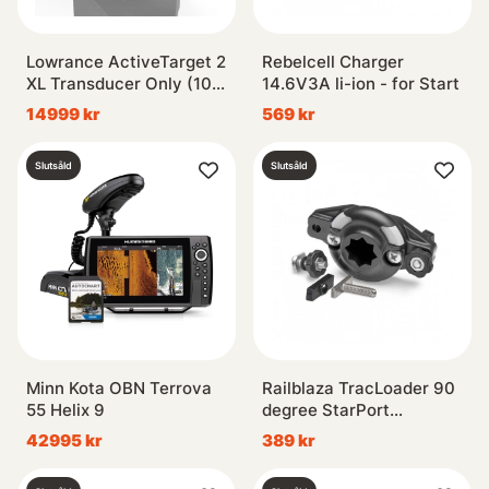
Lowrance ActiveTarget 2
Rebelcell Charger
XL Transducer Only (10
14.6V3A li-ion - for Start
ft cable)
14999 kr
569 kr
Slutsåld
Slutsåld
Minn Kota OBN Terrova
Railblaza TracLoader 90
55 Helix 9
degree StarPort
SureMount - Base
42995 kr
389 kr