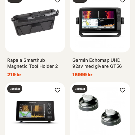
Rapala Smarthub
Garmin Echomap UHD
Magnetic Tool Holder 2
92sv med givare GT56
219 kr
15999 kr
Slutsåld
Slutsåld