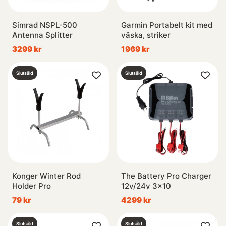
Simrad NSPL-500
Garmin Portabelt kit med
Antenna Splitter
väska, striker
3299 kr
1969 kr
Slutsåld
Slutsåld
Konger Winter Rod
The Battery Pro Charger
Holder Pro
12v/24v 3x10
79 kr
4299 kr
Slutsåld
Slutsåld