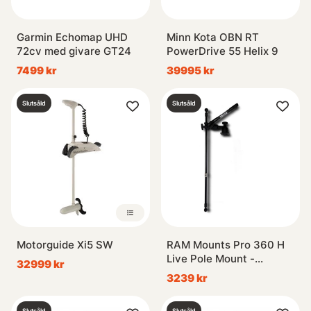
Garmin Echomap UHD
Minn Kota OBN RT
72cv med givare GT24
PowerDrive 55 Helix 9
7499 kr
39995 kr
Slutsåld
Slutsåld
Motorguide Xi5 SW
RAM Mounts Pro 360 H
Live Pole Mount -
32999 kr
Horizontal Base
3239 kr
Slutsåld
Slutsåld