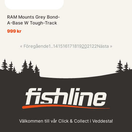
RAM Mounts Grey Bond-
A-Base W Tough-Track
999 kr
«
Föregående
1
..
14
15
16
17
18
19
20
21
22
Nästa
»
Välkommen till vår Click & Collect i Veddesta!