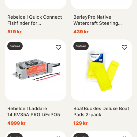
Rebelcell Quick Connect
BerleyPro Native
Fishfinder for
Watercraft Steering
Outdoorbox
Tension Plate
519 kr
439 kr
Slutsåld
Slutsåld
Rebelcell Laddare
BoatBuckles Deluxe Boat
14.6V35A PRO LiFePO5
Pads 2-pack
4999 kr
129 kr