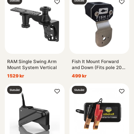
Slutsåld
Slutsåld
RAM Single Swing Arm
Fish It Mount Forward
Mount System Vertical
and Down (Fits pole 20-
30mm)
1529 kr
499 kr
Slutsåld
Slutsåld