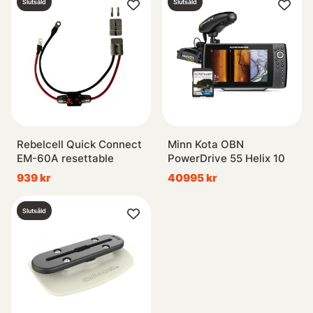
Slutsåld
Slutsåld
Rebelcell Quick Connect
Minn Kota OBN
EM-60A resettable
PowerDrive 55 Helix 10
939 kr
40995 kr
Slutsåld