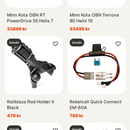
Minn Kota OBN RT
Minn Kota OBN Terrova
PowerDrive 55 Helix 7
80 Helix 10
33899 kr
53495 kr
Slutsåld
Slutsåld
Railblaza Rod Holder II
Rebelcell Quick Connect
Black
EM-60A
479 kr
789 kr
Slutsåld
Slutsåld